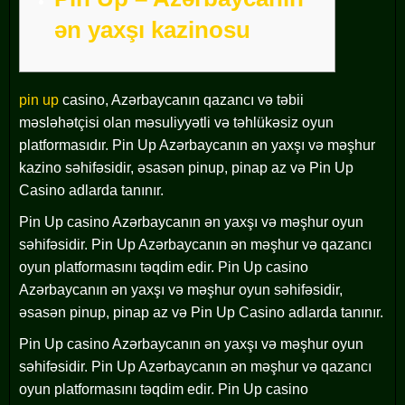
ən yaxşı kazinosu
pin up
casino, Azərbaycanın qazancı və təbii
məsləhətçisi olan məsuliyyətli və təhlükəsiz oyun
platformasıdır. Pin Up Azərbaycanın ən yaxşı və məşhur
kazino səhifəsidir, əsasən pinup, pinap az və Pin Up
Casino adlarda tanınır.
Pin Up casino Azərbaycanın ən yaxşı və məşhur oyun
səhifəsidir. Pin Up Azərbaycanın ən məşhur və qazancı
oyun platformasını təqdim edir. Pin Up casino
Azərbaycanın ən yaxşı və məşhur oyun səhifəsidir,
əsasən pinup, pinap az və Pin Up Casino adlarda tanınır.
Pin Up casino Azərbaycanın ən yaxşı və məşhur oyun
səhifəsidir. Pin Up Azərbaycanın ən məşhur və qazancı
oyun platformasını təqdim edir. Pin Up casino