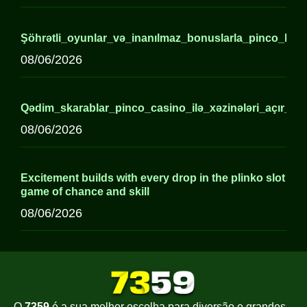
Şöhrətli_oyunlar_və_inanılmaz_bonuslarla_pinco_kaz
08/06/2026
Qədim_skarablar_pinco_casino_ilə_xəzinələri_açır_axirə
08/06/2026
Excitement builds with every drop in the plinko slot
game of chance and skill
08/06/2026
O
7359
é a sua melhor escolha para diversão e grandes