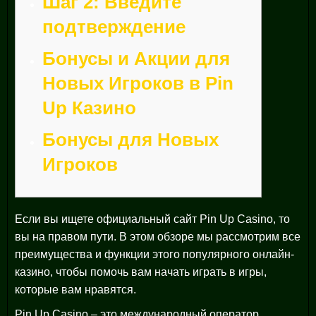
Шаг 2: Введите
подтверждение
Бонусы и Акции для
Новых Игроков в Pin
Up Казино
Бонусы для Новых
Игроков
Если вы ищете официальный сайт Pin Up Casino, то
вы на правом пути. В этом обзоре мы рассмотрим все
преимущества и функции этого популярного онлайн-
казино, чтобы помочь вам начать играть в игры,
которые вам нравятся.
Pin Up Casino – это международный оператор,