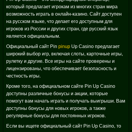
который предлагает игрокам из многих стран мира
возможность играть в онлайн-казино. Сайт доступен
на русском языке, что делает его доступным для
игроков из России и других стран, где русский язык
является официальным.
Официальный сайт Pin
pinup
Up Casino предлагает
широкий выбор игр, включая слоты, карточные игры,
рулетку и другие. Все игры на сайте проверены и
лицензированы, что обеспечивает безопасность и
честность игры.
Кроме того, на официальном сайте Pin Up Casino
доступны различные бонусы и акции, которые
помогут вам начать играть и получать выигрыши. Вам
доступны бонусы для новых игроков, а также
регулярные бонусы для постоянных игроков.
Если вы ищете официальный сайт Pin Up Casino, то