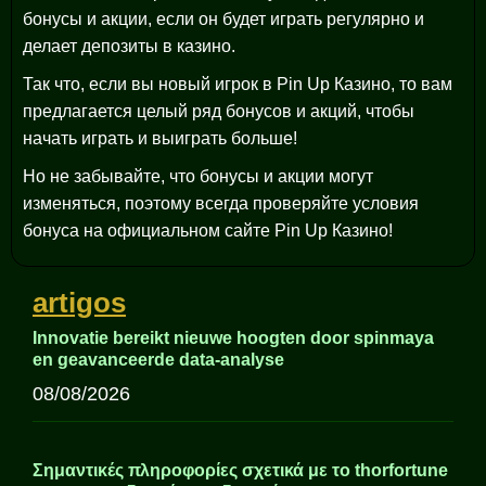
бонусы и акции, если он будет играть регулярно и
делает депозиты в казино.
Так что, если вы новый игрок в Pin Up Казино, то вам
предлагается целый ряд бонусов и акций, чтобы
начать играть и выиграть больше!
Но не забывайте, что бонусы и акции могут
изменяться, поэтому всегда проверяйте условия
бонуса на официальном сайте Pin Up Казино!
artigos
Innovatie bereikt nieuwe hoogten door spinmaya
en geavanceerde data-analyse
08/08/2026
Σημαντικές πληροφορίες σχετικά με το thorfortune