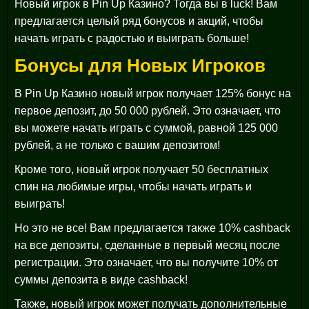
Новый игрок в Pin Up Казино? Тогда вы в luck! Вам
предлагается целый ряд бонусов и акций, чтобы
начать играть с радостью и выиграть больше!
Бонусы для Новых Игроков
В Pin Up Казино новый игрок получает 125% бонус на
первое депозит, до 50 000 рублей. Это означает, что
вы можете начать играть с суммой, равной 125 000
рублей, а не только с вашим депозитом!
Кроме того, новый игрок получает 50 бесплатных
спин на любимые игры, чтобы начать играть и
выиграть!
Но это не все! Вам предлагается также 10% cashback
на все депозиты, сделанные в первый месяц после
регистрации. Это означает, что вы получите 10% от
суммы депозита в виде cashback!
Также, новый игрок может получать дополнительные