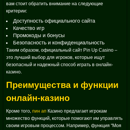
вам стоит обратить внимание на следующие
критерии:
Доступность официального сайта
Качество игр
Промокоды и бонусы
Безопасность и конфиденциальность
Таким образом, официальный сайт Pin Up Casino –
это лучший выбор для игроков, которые ищут
безопасный и надежный способ играть в онлайн-
казино.
Преимущества и функции
онлайн-казино
Кроме того,
пин ап
Казино предлагает игрокам
множество функций, которые помогают им управлять
своим игровым процессом. Например, функция “Моя