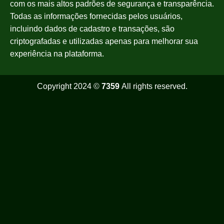
com os mais altos padrões de segurança e transparência.
Todas as informações fornecidas pelos usuários,
incluindo dados de cadastro e transações, são
criptografadas e utilizadas apenas para melhorar sua
experiência na plataforma.
Copyright 2024 ©
7359
All rights reserved.