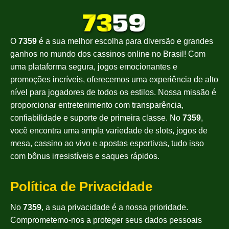
O
7359
é a sua melhor escolha para diversão e grandes
ganhos no mundo dos cassinos online no Brasil! Com
uma plataforma segura, jogos emocionantes e
promoções incríveis, oferecemos uma experiência de alto
nível para jogadores de todos os estilos. Nossa missão é
proporcionar entretenimento com transparência,
confiabilidade e suporte de primeira classe. No
7359
,
você encontra uma ampla variedade de slots, jogos de
mesa, cassino ao vivo e apostas esportivas, tudo isso
com bônus irresistíveis e saques rápidos.
Política de Privacidade
No
7359
, a sua privacidade é a nossa prioridade.
Comprometemo-nos a proteger seus dados pessoais