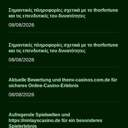
Σημαντικές πληροφορίες σχετικά με το thorfortune
και τις επενδυτικές του δυνατότητες
08/08/2026
Σημαντικές πληροφορίες σχετικά με το thorfortune
και τις επενδυτικές του δυνατότητες
08/08/2026
Aktuelle Bewertung und thenv-casinos.com.de für
sicheres Online-Casino-Erlebnis
08/08/2026
Aufregende Spielwelten und
https://ninlayscasino.de für ein besonderes
Spielerlebnis