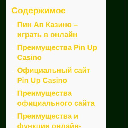
Содержимое
Пин Ап Казино –
играть в онлайн
Преимущества Pin Up
Casino
Официальный сайт
Pin Up Casino
Преимущества
официального сайта
Преимущества и
функции онлайн-