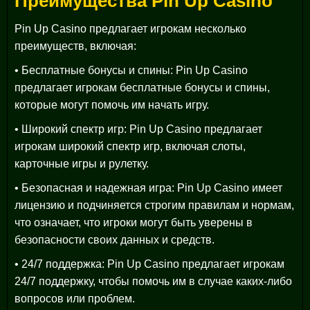
Преимущества Pin Up Casino
Pin Up Casino предлагает игрокам несколько
преимуществ, включая:
• Бесплатные бонусы и спины: Pin Up Casino
предлагает игрокам бесплатные бонусы и спины,
которые могут помочь им начать игру.
• Широкий спектр игр: Pin Up Casino предлагает
игрокам широкий спектр игр, включая слоты,
карточные игры и рулетку.
• Безопасная и надежная игра: Pin Up Casino имеет
лицензию и подчиняется строгим правилам и нормам,
что означает, что игроки могут быть уверены в
безопасности своих данных и средств.
• 24/7 поддержка: Pin Up Casino предлагает игрокам
24/7 поддержку, чтобы помочь им в случае каких-либо
вопросов или проблем.