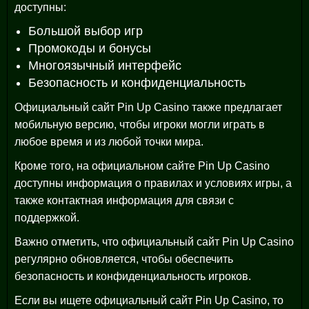
доступны:
Большой выбор игр
Промокоды и бонусы
Многоязычный интерфейс
Безопасность и конфиденциальность
Официальный сайт Pin Up Casino также предлагает
мобильную версию, чтобы игроки могли играть в
любое время и из любой точки мира.
Кроме того, на официальном сайте Pin Up Casino
доступны информация о правилах и условиях игры, а
также контактная информация для связи с
поддержкой.
Важно отметить, что официальный сайт Pin Up Casino
регулярно обновляется, чтобы обеспечить
безопасность и конфиденциальность игроков.
Если вы ищете официальный сайт Pin Up Casino, то