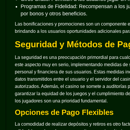
Programas de Fidelidad: Recompensan a los j
por bonos y otros beneficios.
Las bonificaciones y promociones son un componente e
brindando a los usuarios oportunidades adicionales para 
Seguridad y Métodos de Pa
La seguridad es una preocupación primordial para cualq
este aspecto muy en serio, implementando medidas de s
personal y financiera de sus usuarios. Estas medidas in
datos transmitidos entre el usuario y el servidor del cas
autorizados. Además, el casino se somete a auditorías 
garantizar la equidad de los juegos y el cumplimiento de
los jugadores son una prioridad fundamental.
Opciones de Pago Flexibles
La comodidad de realizar depósitos y retiros es otro fact