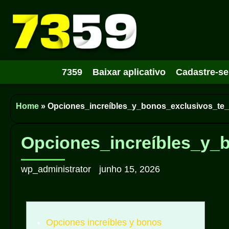
7359
Baixar aplicativo
Cadastre-se
Home
»
Opciones_increíbles_y_bonos_exclusivos_te
Opciones_increíbles_y_
wp_administrator
junho 15, 2026
Opciones increíbles y bonos