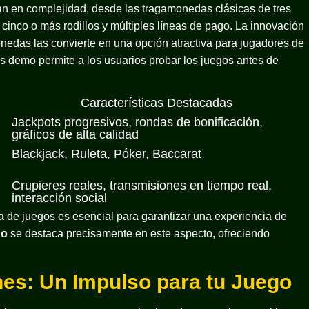
an en complejidad, desde las tragamonedas clásicas de tres
cinco o más rodillos y múltiples líneas de pago. La innovación
onedas las convierte en una opción atractiva para jugadores de
es demo permite a los usuarios probar los juegos antes de
Características Destacadas
Jackpots progresivos, rondas de bonificación,
gráficos de alta calidad
Blackjack, Ruleta, Póker, Baccarat
Crupieres reales, transmisiones en tiempo real,
interacción social
 de juegos es esencial para garantizar una experiencia de
no
se destaca precisamente en este aspecto, ofreciendo
es: Un Impulso para tu Juego