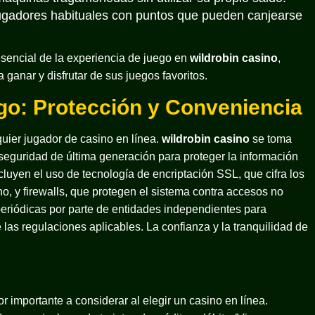
ugadores habituales con puntos que pueden canjearse
sencial de la experiencia de juego en
wildrobin casino
,
ganar y disfrutar de sus juegos favoritos.
go: Protección y Conveniencia
uier jugador de casino en línea.
wildrobin casino
se toma
eguridad de última generación para proteger la información
cluyen el uso de tecnología de encriptación SSL, que cifra los
ino, y firewalls, que protegen el sistema contra accesos no
periódicas por parte de entidades independientes para
 las regulaciones aplicables. La confianza y la tranquilidad de
or importante a considerar al elegir un casino en línea.