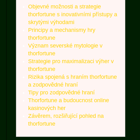
Objevné možnosti a strategie
thorfortune s inovativními přístupy a
skrytými výhodami
Principy a mechanismy hry
thorfortune
Význam severské mytologie v
thorfortune
Strategie pro maximalizaci výher v
thorfortune
Rizika spojená s hraním thorfortune
a zodpovědné hraní
Tipy pro zodpovědné hraní
Thorfortune a budoucnost online
kasinových her
Závěrem, rozšiřující pohled na
thorfortune