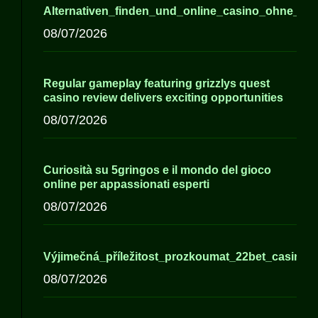
Alternativen_finden_und_online_casino_ohne_oa
08/07/2026
Regular gameplay featuring grizzlys quest
casino review delivers exciting opportunities
08/07/2026
Curiosità su 5gringos e il mondo del gioco
online per appassionati esperti
08/07/2026
Výjimečná_příležitost_prozkoumat_22bet_casino
08/07/2026