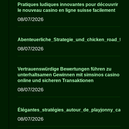
Pratiques ludiques innovantes pour découvrir
le nouveau casino en ligne suisse facilement
08/07/2026
Abenteuerliche_Strategie_und_chicken_road_für_
08/07/2026
Vertrauenswürdige Bewertungen führen zu
unterhaltsamen Gewinnen mit simsinos casino
online und sicheren Transaktionen
08/07/2026
Élégantes_stratégies_autour_de_playjonny_casi
08/07/2026