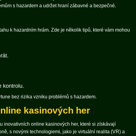
lémům s hazardem a udržet hraní zábavné a bezpečné.
tahu k hazardním hrám. Zde je několik tipů, které vám mohou
rát.
 kontrolu.
rtune bez rizika vzniku problémů s hazardem.
nline kasinových her
 inovativních online kasinových her, které si získávají
ně, s novými technologiemi, jako je virtuální realita (VR) a