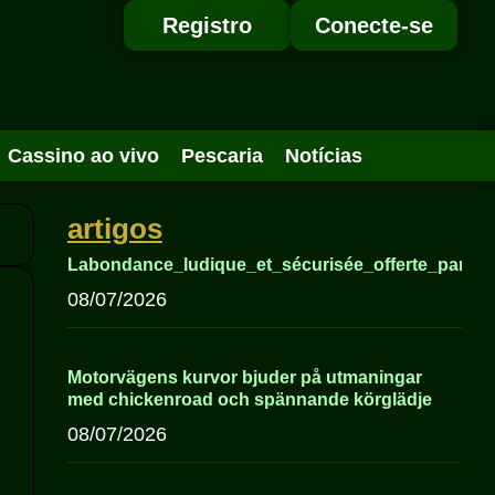
Registro
Conecte-se
Cassino ao vivo
Pescaria
Notícias
artigos
Labondance_ludique_et_sécurisée_offerte_par_me
08/07/2026
Motorvägens kurvor bjuder på utmaningar
med chickenroad och spännande körglädje
08/07/2026