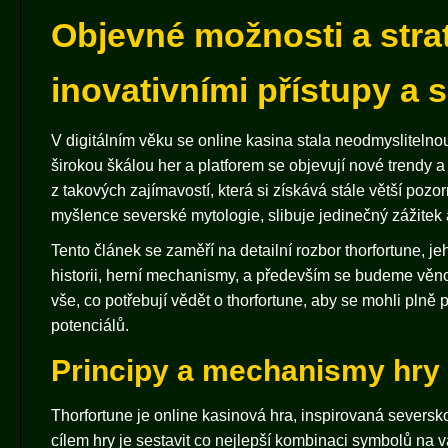
Objevné možnosti a strat
inovativními přístupy a
V digitálním věku se online kasina stala neodmyslitelno
širokou škálou her a platforem se objevují nové trendy a
z takových zajímavostí, která si získává stále větší poz
myšlence severské mytologie, slibuje jedinečný zážitek
Tento článek se zaměří na detailní rozbor thorfortune, j
historii, herní mechanismy, a především se budeme věno
vše, co potřebují vědět o thorfortune, aby se mohli plně 
potenciálů.
Principy a mechanismy hry 
Thorfortune je online kasinová hra, inspirovaná seversk
cílem hry je sestavit co nejlepší kombinaci symbolů na v