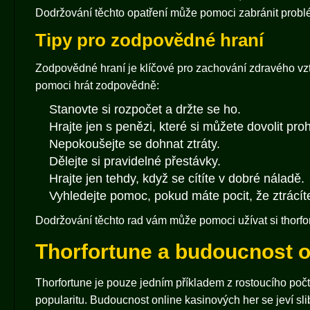
Dodržování těchto opatření může pomoci zabránit prob
Tipy pro zodpovědné hraní
Zodpovědné hraní je klíčové pro zachování zdravého vz
pomoci hrát zodpovědně:
Stanovte si rozpočet a držte se ho.
Hrajte jen s penězi, které si můžete dovolit proh
Nepokoušejte se dohnat ztráty.
Dělejte si pravidelné přestávky.
Hrajte jen tehdy, když se cítíte v dobré náladě.
Vyhledejte pomoc, pokud máte pocit, že ztrácíte
Dodržování těchto rad vám může pomoci užívat si thorfo
Thorfortune a budoucnost o
Thorfortune je pouze jedním příkladem z rostoucího počtu
popularitu. Budoucnost online kasinových her se jeví slib