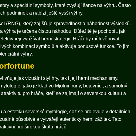
tory a speciální symboly, které zvyšují šance na výhru. Často
ch podmínek a nabízí ještě vyšší výhry.
l (RNG), který zajišťuje spravedlnost a náhodnost výsledků.
 výhra je určena čistou náhodou. Důležité je pochopit, jak
ektivněji využívat herní strategii. Hráči by měli věnovat
tlivých kombinací symbolů a aktivuje bonusové funkce. To jim
enciální výhry.
orfortune
ivňuje jak vizuální styl hry, tak i její herní mechanismy.
ytologie, jako je kladivo Mjölnir, runy, bojovníci, a samotný
atraktivitu pro hráče, kteří se zajímají o severskou kulturu a
u a estetiku severské mytologie, což se projevuje v detailních
álně působivé a vytvářejí autentický herní zážitek. Tato
raktivní pro širokou škálu hráčů.