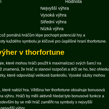
m
Hodnota
Nejvyšší výhra
Vysoká výhra
Střední výhra
Nízká výhra
 což pomáhá hráčům lépe pochopit potenciál hry a
oty každého symbolu je klíčové pro úspěšné hraní thorfortune.
výher v thorfortune
egie, které mohou hráči použít k maximalizaci svých šancí na
což znamená, že hráč si stanoví rozpočet a drží se ho, bez ohledu
zky, které odpovídají velikosti bankrollu. Vysoké sázky mohou
, které nabízí hra. Většina her thorfortune obsahuje bonusová
na výhru. Hráči by měli aktivně hledat tyto bonusové funkce a
ředevším by se měl hráč zaměřit na symboly s nejvyšší
 nejvyšší výhry.