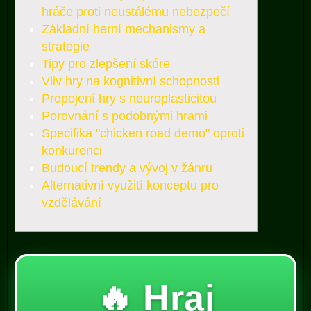
hráče proti neustálému nebezpečí
Základní herní mechanismy a
strategie
Tipy pro zlepšení skóre
Vliv hry na kognitivní schopnosti
Propojení hry s neuroplasticitou
Porovnání s podobnými hrami
Specifika "chicken road demo" oproti
konkurenci
Budoucí trendy a vývoj v žánru
Alternativní využití konceptu pro
vzdělávání
🔥 Hraj