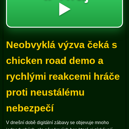
▶️
Neobvyklá výzva čeká s
chicken road demo a
rychlými reakcemi hráče
proti neustálému
nebezpečí
V dnešní době digitální zábavy se objevuje mnoho