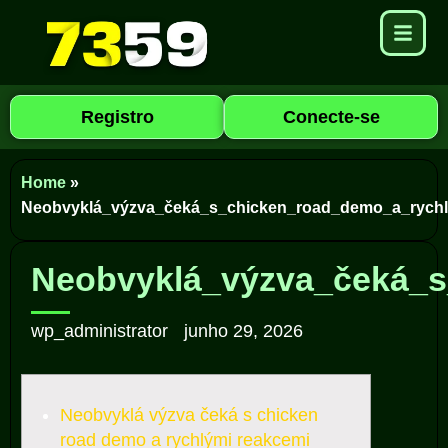
Registro
Conecte-se
Home
»
Neobvyklá_výzva_čeká_s_chicken_road_demo_a_rychl
Neobvyklá_výzva_čeká_s
wp_administrator
junho 29, 2026
Neobvyklá výzva čeká s chicken
road demo a rychlými reakcemi