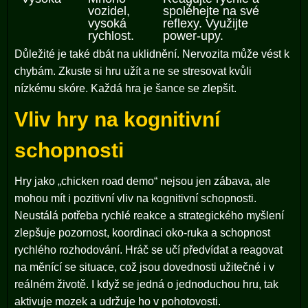
vozidel,
spoléhejte na své
vysoká
reflexy. Využijte
rychlost.
power-upy.
Důležité je také dbát na uklidnění. Nervozita může vést k
chybám. Zkuste si hru užít a ne se stresovat kvůli
nízkému skóre. Každá hra je šance se zlepšit.
Vliv hry na kognitivní
schopnosti
Hry jako „chicken road demo“ nejsou jen zábava, ale
mohou mít i pozitivní vliv na kognitivní schopnosti.
Neustálá potřeba rychlé reakce a strategického myšlení
zlepšuje pozornost, koordinaci oko-ruka a schopnost
rychlého rozhodování. Hráč se učí předvídat a reagovat
na měnící se situace, což jsou dovednosti užitečné i v
reálném životě. I když se jedná o jednoduchou hru, tak
aktivuje mozek a udržuje ho v pohotovosti.