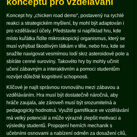
konceptu pro vzdělávání
Koncept hry „chicken road demo“, postavený na rychlé
reakci a strategickém myšlení, by mohl být adaptován i
pro vzdělávací účely. Představte si například hru, kde
místo kuřátka řídíte mikroskopický organismus, který se
musí vyhýbat škodlivým látkám v těle, nebo hru, kde se
snažíte navigovat vesmírnou lodí skrz asteroidové pole a
sbíráte cenné suroviny. Takovéto hry by mohly učinit
učení zábavným a interaktivním a pomoci studentům
rozvíjet důležité kognitivní schopnosti.
Klíčové je najít správnou rovnováhu mezi zábavou a
vzděláváním. Hra musí být dostatečně náročná, aby
hráče zaujala, ale zároveň musí být srozumitelná a
pedagogicky hodnotná. Využití gamifikace ve vzdělávání
má velký potenciál a může výrazně zlepšit motivaci a
výsledky studentů. Propojení herních mechanik s
učebními osnovami a nabízení odměn za dosažení cílů,