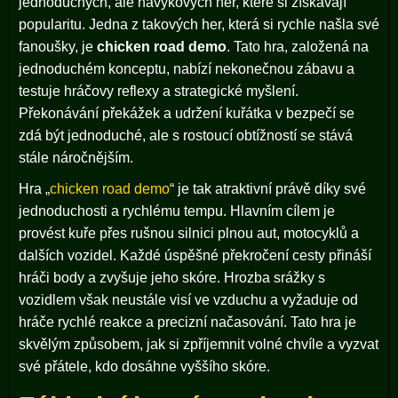
jednoduchých, ale návykových her, které si získávají
popularitu. Jedna z takových her, která si rychle našla své
fanoušky, je
chicken road demo
. Tato hra, založená na
jednoduchém konceptu, nabízí nekonečnou zábavu a
testuje hráčovy reflexy a strategické myšlení.
Překonávání překážek a udržení kuřátka v bezpečí se
zdá být jednoduché, ale s rostoucí obtížností se stává
stále náročnějším.
Hra „
chicken road demo
“ je tak atraktivní právě díky své
jednoduchosti a rychlému tempu. Hlavním cílem je
provést kuře přes rušnou silnici plnou aut, motocyklů a
dalších vozidel. Každé úspěšné překročení cesty přináší
hráči body a zvyšuje jeho skóre. Hrozba srážky s
vozidlem však neustále visí ve vzduchu a vyžaduje od
hráče rychlé reakce a precizní načasování. Tato hra je
skvělým způsobem, jak si zpříjemnit volné chvíle a vyzvat
své přátele, kdo dosáhne vyššího skóre.