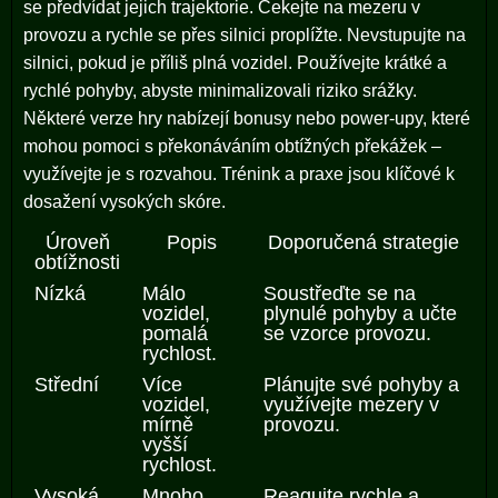
se předvídat jejich trajektorie. Čekejte na mezeru v
provozu a rychle se přes silnici proplížte. Nevstupujte na
silnici, pokud je příliš plná vozidel. Používejte krátké a
rychlé pohyby, abyste minimalizovali riziko srážky.
Některé verze hry nabízejí bonusy nebo power-upy, které
mohou pomoci s překonáváním obtížných překážek –
využívejte je s rozvahou. Trénink a praxe jsou klíčové k
dosažení vysokých skóre.
Úroveň
Popis
Doporučená strategie
obtížnosti
Nízká
Málo
Soustřeďte se na
vozidel,
plynulé pohyby a učte
pomalá
se vzorce provozu.
rychlost.
Střední
Více
Plánujte své pohyby a
vozidel,
využívejte mezery v
mírně
provozu.
vyšší
rychlost.
Vysoká
Mnoho
Reagujte rychle a