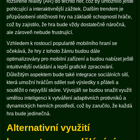
rozšířené reality (AR) do těchto her, což by umožnilo ještě
pohlcující a interaktivnější zážitek. Dalším trendem je
přizpůsobení obtížnosti hry na základě schopností hráče,
což by zajistilo, že hra bude vždy dostatečně náročná,
ale zároveň nebude frustrující.
Vzhledem k rostoucí popularitě mobilního hraní se
očekává, že hry z tohoto žánru budou dále
optimalizovány pro mobilní zařízení a budou nabízet ještě
intuitivnější ovládání a lepší grafické zpracování.
Důležitým aspektem bude také integrace sociálních sítí,
která umožní hráčům sdílet své výsledky s přáteli a
soutěžit o nejvyšší skóre. Vývojáři se budou snažit využít
umělou inteligenci k vytváření adaptivních protivníků a
dynamických herních prostředí, což by zaručilo, že každá
hra bude jedinečná.
Alternativní využití