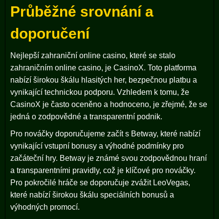
Průběžné srovnání a
doporučení
Nejlepší zahraniční online casino, které se stalo
zahraničním online casino, je CasinoX. Toto platforma
nabízí širokou škálu hlasitých her, bezpečnou platbu a
vynikající technickou podporu. Vzhledem k tomu, že
CasinoX je často oceněno a hodnoceno, je zřejmé, že se
jedná o zodpovědné a transparentní podnik.
Pro nováčky doporučujeme začít s Betway, které nabízí
vynikající vstupní bonusy a výhodné podmínky pro
začáteční hry. Betway je známé svou zodpovědnou hraní
a transparentními pravidly, což je klíčové pro nováčky.
Pro pokročilé hráče se doporučuje zvážit LeoVegas,
které nabízí širokou škálu speciálních bonusů a
výhodných promocí.