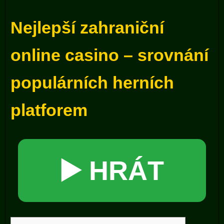
Nejlepší zahraniční
online casino – srovnání
populárních herních
platforem
▶️ HRÁT