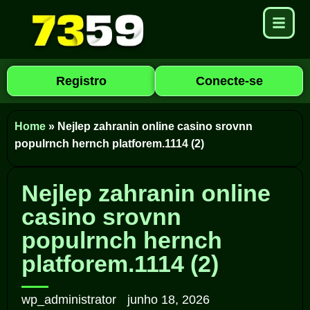
Registro
Conecte-se
Home
»
Nejlep zahranin online casino srovnn
populrnch hernch platforem.1114 (2)
Nejlep zahranin online
casino srovnn
populrnch hernch
platforem.1114 (2)
wp_administrator
junho 18, 2026