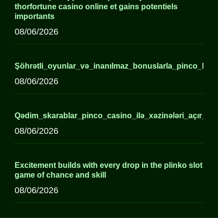
thorfortune casino online et gains potentiels
importants
08/06/2026
Şöhrətli_oyunlar_və_inanılmaz_bonuslarla_pinco_kaz
08/06/2026
Qədim_skarablar_pinco_casino_ilə_xəzinələri_açır_axirə
08/06/2026
Excitement builds with every drop in the plinko slot
game of chance and skill
08/06/2026