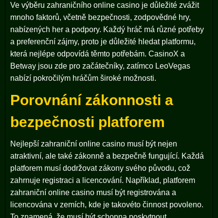
Ve výběru zahraničního online casino je důležité zvážit
mnoho faktorů, včetně bezpečnosti, zodpovědné hry,
nabízených her a podpory. Každý hráč má různé potřeby
a preferenční zájmy, proto je důležité hledat platformu,
která nejlépe odpovídá těmto potřebám. CasinoX a
Betway jsou zde pro začátečníky, zatímco LeoVegas
nabízí pokročilým hráčům široké možnosti.
Porovnání zákonnosti a
bezpečnosti platforem
Nejlepší zahraniční online casino musí být nejen
atraktivní, ale také zákonně a bezpečně fungující. Každá
platforem musí dodržovat zákony svého původu, což
zahrnuje registraci a licencování. Například, platforem
zahraniční online casino musí být registrována a
licencována v zemích, kde je takovéto činnost povoleno.
To znamená, že musí být schopna poskytnout