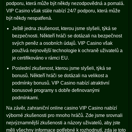
podporu, která může být někdy nezodpovědná a pomalá.
VIP Casino však stále nabízí 24/7 podporu, která může
být někdy nespatřená.
Ještě jedna zkušenost, kterou jsme slyšeli, týká se
bezpečnosti. Někteří hráči se dotázali na bezpečnost
svých peněz a osobních údajů. VIP Casino však
používá nejnovější technologie k ochraně uživatelů a
je certifikováno v rámci EU.
Poslední zkušenost, kterou jsme slyšeli, týká se
bonusů. Někteří hráči se dotázali na velikost a
podmínky bonusů. VIP Casino nabízí atraktivní
bonusové programy s dobře definovanými
podmínkami.
Na závěr, zahraniční online casino VIP Casino nabízí
výborné zkušenosti pro mnoho hráčů. Zde jsme srovnali
nejvýznamnější zkušenosti a názory uživatelů, aby jste
měli všechny informace potřebné k rozhodnutí, zda je toto