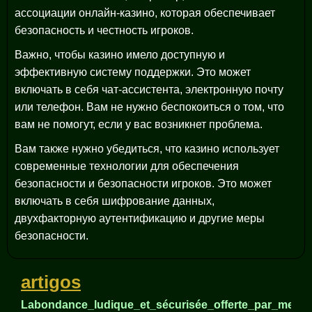
ассоциации онлайн-казино, которая обеспечивает
безопасность и честность игроков.
Важно, чтобы казино имело доступную и
эффективную систему поддержки. Это может
включать в себя чат-ассистента, электронную почту
или телефон. Вам не нужно беспокоиться о том, что
вам не помогут, если у вас возникнет проблема.
Вам также нужно убедиться, что казино использует
современные технологии для обеспечения
безопасности и безопасности игроков. Это может
включать в себя шифрование данных,
двухфакторную аутентификацию и другие меры
безопасности.
artigos
Labondance_ludique_et_sécurisée_offerte_par_meille