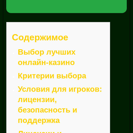
Содержимое
Выбор лучших
онлайн-казино
Критерии выбора
Условия для игроков:
лицензии,
безопасность и
поддержка