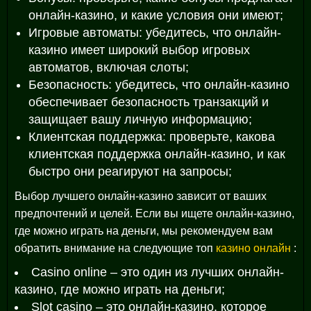
онлайн-казино, и какие условия они имеют;
Игровые автоматы: убедитесь, что онлайн-
казино имеет широкий выбор игровых
автоматов, включая слоты;
Безопасность: убедитесь, что онлайн-казино
обеспечивает безопасность транзакций и
защищает вашу личную информацию;
Клиентская поддержка: проверьте, какова
клиентская поддержка онлайн-казино, и как
быстро они реагируют на запросы;
Выбор лучшего онлайн-казино зависит от ваших
предпочтений и целей. Если вы ищете онлайн-казино,
где можно играть на деньги, мы рекомендуем вам
обратить внимание на следующие топ
казино онлайн
:
Casino online – это один из лучших онлайн-
казино, где можно играть на деньги;
Slot casino – это онлайн-казино, которое