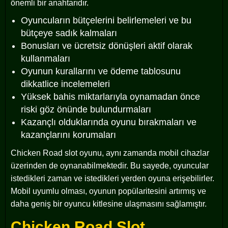
önemli bir anahtarıdır.
Oyuncuların bütçelerini belirlemeleri ve bu
bütçeye sadık kalmaları
Bonusları ve ücretsiz dönüşleri aktif olarak
kullanmaları
Oyunun kurallarını ve ödeme tablosunu
dikkatlice incelemeleri
Yüksek bahis miktarlarıyla oynamadan önce
riski göz önünde bulundurmaları
Kazançlı olduklarında oyunu bırakmaları ve
kazançlarını korumaları
Chicken Road slot oyunu, aynı zamanda mobil cihazlar
üzerinden de oynanabilmektedir. Bu sayede, oyuncular
istedikleri zaman ve istedikleri yerden oyuna erişebilirler.
Mobil uyumlu olması, oyunun popülaritesini artırmış ve
daha geniş bir oyuncu kitlesine ulaşmasını sağlamıştır.
Chicken Road Slot