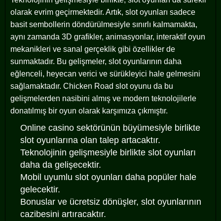
olarak evrim geçirmektedir. Artık, slot oyunları sadece
basit sembollerin döndürülmesiyle sınırlı kalmamakta,
aynı zamanda 3D grafikler, animasyonlar, interaktif oyun
mekanikleri ve sanal gerçeklik gibi özellikler de
sunmaktadır. Bu gelişmeler, slot oyunlarının daha
eğlenceli, heyecan verici ve sürükleyici hale gelmesini
sağlamaktadır. Chicken Road slot oyunu da bu
gelişmelerden nasibini almış ve modern teknolojilerle
donatılmış bir oyun olarak karşımıza çıkmıştır.
Online casino sektörünün büyümesiyle birlikte
slot oyunlarına olan talep artacaktır.
Teknolojinin gelişmesiyle birlikte slot oyunları
daha da gelişecektir.
Mobil uyumlu slot oyunları daha popüler hale
gelecektir.
Bonuslar ve ücretsiz dönüşler, slot oyunlarının
cazibesini artıracaktır.