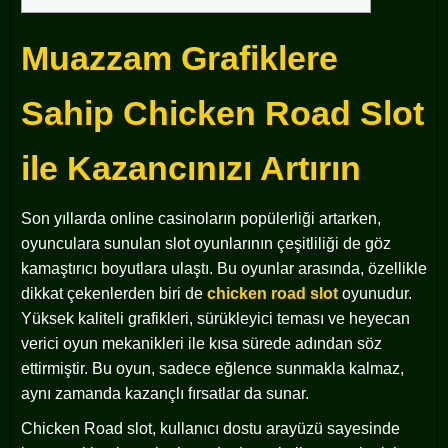
Muazzam Grafiklere
Sahip Chicken Road Slot
ile Kazancınızı Artırın
Son yıllarda online casinoların popülerliği artarken,
oyunculara sunulan slot oyunlarının çeşitliliği de göz
kamaştırıcı boyutlara ulaştı. Bu oyunlar arasında, özellikle
dikkat çekenlerden biri de
chicken road slot
oyunudur.
Yüksek kaliteli grafikleri, sürükleyici teması ve heyecan
verici oyun mekanikleri ile kısa sürede adından söz
ettirmiştir. Bu oyun, sadece eğlence sunmakla kalmaz,
aynı zamanda kazançlı fırsatlar da sunar.
Chicken Road slot, kullanıcı dostu arayüzü sayesinde