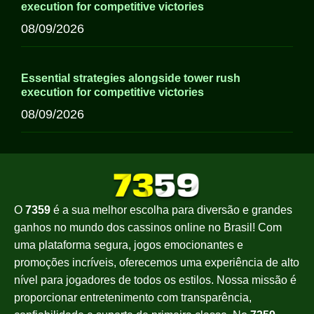
execution for competitive victories
08/09/2026
Essential strategies alongside tower rush
execution for competitive victories
08/09/2026
O
7359
é a sua melhor escolha para diversão e grandes
ganhos no mundo dos cassinos online no Brasil! Com
uma plataforma segura, jogos emocionantes e
promoções incríveis, oferecemos uma experiência de alto
nível para jogadores de todos os estilos. Nossa missão é
proporcionar entretenimento com transparência,