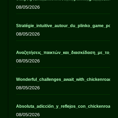
08/05/2026
Stratégie_intuitive_autour_du_plinko_game_pour_
08/05/2026
Αναζητήσεις_παικτών_και_διασκέδαση_με_το_ne
08/05/2026
Wonderful_challenges_await_with_chickenroad_te
08/05/2026
Absoluta_adicción_y_reflejos_con_chickenroad_e
08/05/2026