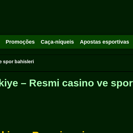
Promoções
Caça-níqueis
Apostas esportivas
 spor bahisleri
kiye – Resmi casino ve spor