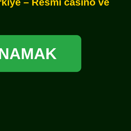
rkiye – Resmi casino ve
YNAMAK