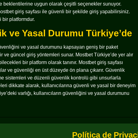
e beklentilerine uygun olarak çeşitli seçenekler sunuyor.
tbet giriş sayfası ile güvenli bir şekilde giriş yapabilirsiniz.
 bir platformdur.
ik ve Yasal Durumu Türkiye’de
 güvenliğini ve yasal durumunu kapsayan geniş bir paket
ir ve güncel giriş yöntemleri sunar. Mostbet Türkiye’de yer alır
ecekleri bir platform olarak tanınır. Mostbet giriş sayfası
ğlar ve güvenliği en üst düzeyde ön plana çıkarır. Güvenlik
me sistemleri ve düzenli güvenlik kontrolü gibi unsurlarla
eri dikkate alarak, kullanıcılarına güvenli ve yasal bir deneyim
’deki varlığı, kullanıcıların güvenliğini ve yasal durumunu
Política de Priva