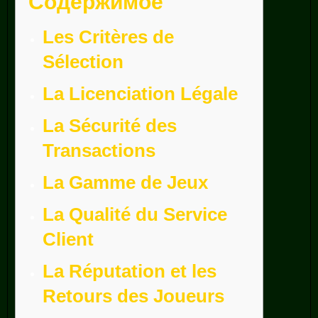
Содержимое
Les Critères de
Sélection
La Licenciation Légale
La Sécurité des
Transactions
La Gamme de Jeux
La Qualité du Service
Client
La Réputation et les
Retours des Joueurs