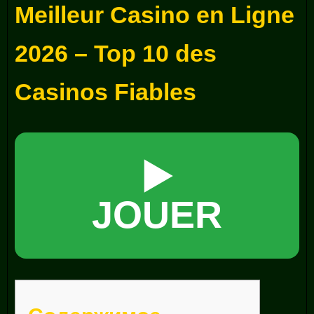
Meilleur Casino en Ligne
2026 – Top 10 des
Casinos Fiables
▶️
JOUER