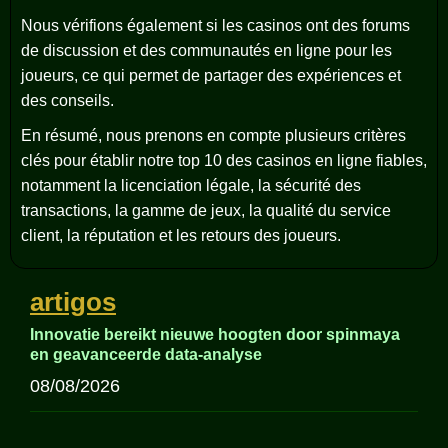
Nous vérifions également si les casinos ont des forums
de discussion et des communautés en ligne pour les
joueurs, ce qui permet de partager des expériences et
des conseils.
En résumé, nous prenons en compte plusieurs critères
clés pour établir notre top 10 des casinos en ligne fiables,
notamment la licenciation légale, la sécurité des
transactions, la gamme de jeux, la qualité du service
client, la réputation et les retours des joueurs.
artigos
Innovatie bereikt nieuwe hoogten door spinmaya
en geavanceerde data-analyse
08/08/2026