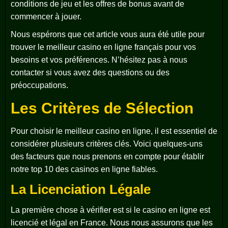
conditions de jeu et les offres de bonus avant de
commencer à jouer.
Nous espérons que cet article vous aura été utile pour
trouver le meilleur casino en ligne français pour vos
besoins et vos préférences. N’hésitez pas à nous
contacter si vous avez des questions ou des
préoccupations.
Les Critères de Sélection
Pour choisir le meilleur casino en ligne, il est essentiel de
considérer plusieurs critères clés. Voici quelques-uns
des facteurs que nous prenons en compte pour établir
notre top 10 des casinos en ligne fiables.
La Licenciation Légale
La première chose à vérifier est si le casino en ligne est
licencié et légal en France. Nous nous assurons que les