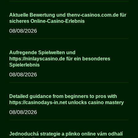
Aktuelle Bewertung und thenv-casinos.com.de für
sicheres Online-Casino-Erlebnis
08/08/2026
Aufregende Spielwelten und
https://ninlayscasino.de für ein besonderes
Spielerlebnis
08/08/2026
Detailed guidance from beginners to pros with
https://casinodays-in.net unlocks casino mastery
08/08/2026
Jednoduchá strategie a plinko online vám odhalí