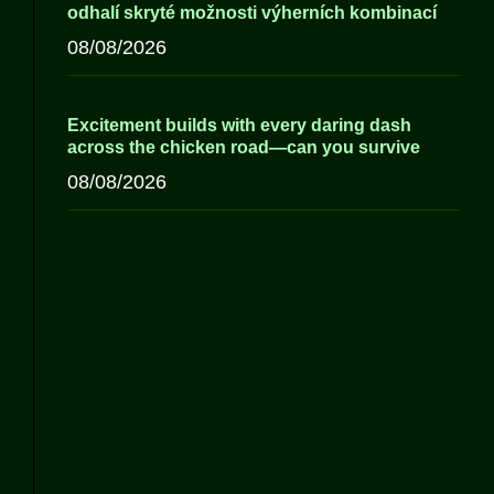
odhalí skryté možnosti výherních kombinací
08/08/2026
Excitement builds with every daring dash
across the chicken road—can you survive
08/08/2026