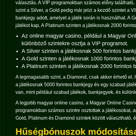
választás. A VIP programokban számos előny található, 
szint a Silver, a Gold pedig már jelzi a kezdő szintet a 
bankjegy adott, amelyet a játék során is használhat. A 
játékot kap. A Platinum szinten a játékosnak 2000 forin
Az online magyar casino, például a Magyar Onl
különböző szintekre osztja a VIP programot.
A Silver szinten a játékosnak 500 forintos bankj
A Gold szinten a játékosnak 1000 forintos bank
A Platinum szinten a játékosnak 2000 forintos 
A legmagasabb szint, a Diamond, csak akkor érhető el, h
a játékosnak 5000 forintos bankjegy és egy szabad ját
van, mint például szabad játékok, bankjegyek, és különl
A legjobb magyar online casino, a Magyar Online Casino,
programokban számos szintre osztottak a játékosokat, a
Gold, Platinum és Diamond szintek között választható, 
Hűségbónuszok módosítása é