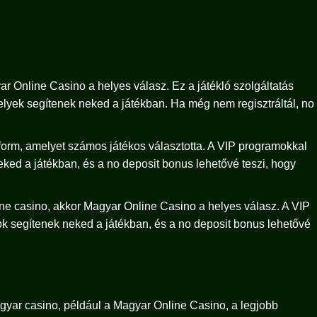
r Online Casino a helyes válasz. Ez a játékló szolgáltatás
yek segítenek neked a játékban. Ha még nem regisztráltál, no
orm, amelyet számos játékos választotta. A VIP programokkal
ed a játékban, és a no deposit bonus lehetővé teszi, hogy
ne casino, akkor Magyar Online Casino a helyes válasz. A VIP
 segítenek neked a játékban, és a no deposit bonus lehetővé
gyar casino, például a Magyar Online Casino, a legjobb