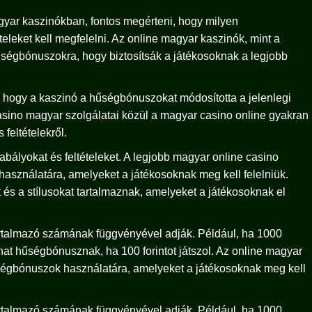
yar kaszinókban, fontos megérteni, hogy milyen
eleket kell megfelelni. Az online magyar kaszinók, mint a
űségbónuszokra, hogy biztosítsák a játékosoknak a legjobb
 hogy a kaszinó a hűségbónuszokat módosította a jelenlegi
asino magyar szolgálatai közül a magyar casino online gyakran
feltételekről.
ályokat és feltételeket. A legjobb magyar online casino
használatára, amelyeket a játékosoknak meg kell felelniük.
t és a stílusokat tartalmaznak, amelyeket a játékosoknak el
artalmazó számának függvényével adják. Például, ha 1000
adhat hűségbónusznak, ha 100 forintot játszol. Az online magyar
űségbónuszok használatára, amelyeket a játékosoknak meg kell
artalmazó számának függvényével adják. Például, ha 1000