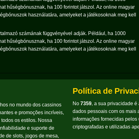
adhat hűségbónusznak, ha 100 forintot játszol. Az online magyar
űségbónuszok használatára, amelyeket a játékosoknak meg kell
artalmazó számának függvényével adják. Például, ha 1000
adhat hűségbónusznak, ha 100 forintot játszol. Az online magyar
űségbónuszok használatára, amelyeket a játékosoknak meg kell
Política de Priva
No
7359
, a sua privacidade 
nhos no mundo dos cassinos
dados pessoais com os mais a
antes e promoções incríveis,
informações fornecidas pelos 
 todos os estilos. Nossa
criptografadas e utilizadas a
nfiabilidade e suporte de
e de slots, jogos de mesa,