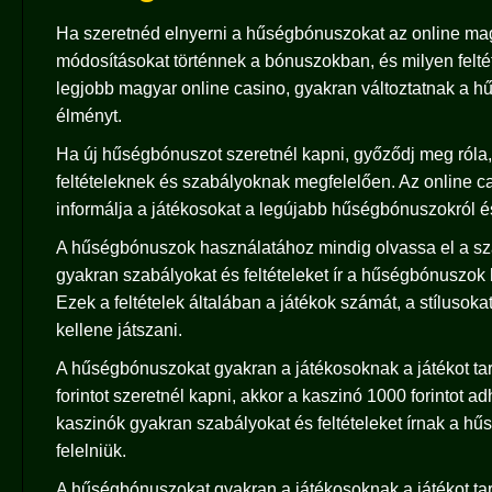
Ha szeretnéd elnyerni a hűségbónuszokat az online mag
módosításokat történnek a bónuszokban, és milyen feltét
legjobb magyar online casino, gyakran változtatnak a h
élményt.
Ha új hűségbónuszot szeretnél kapni, győződj meg róla,
feltételeknek és szabályoknak megfelelően. Az online c
informálja a játékosokat a legújabb hűségbónuszokról és 
A hűségbónuszok használatához mindig olvassa el a szab
gyakran szabályokat és feltételeket ír a hűségbónuszok 
Ezek a feltételek általában a játékok számát, a stílusoka
kellene játszani.
A hűségbónuszokat gyakran a játékosoknak a játékot t
forintot szeretnél kapni, akkor a kaszinó 1000 forintot 
kaszinók gyakran szabályokat és feltételeket írnak a h
felelniük.
A hűségbónuszokat gyakran a játékosoknak a játékot t