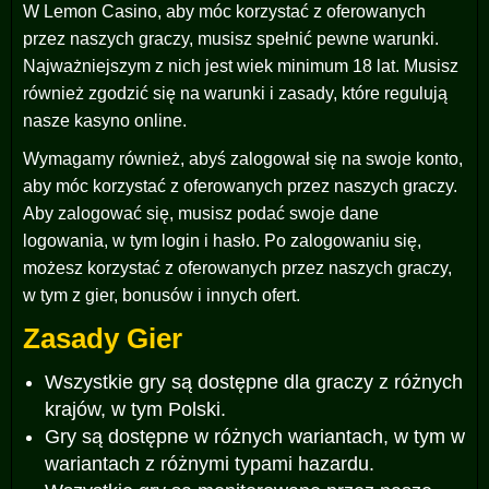
W Lemon Casino, aby móc korzystać z oferowanych
przez naszych graczy, musisz spełnić pewne warunki.
Najważniejszym z nich jest wiek minimum 18 lat. Musisz
również zgodzić się na warunki i zasady, które regulują
nasze kasyno online.
Wymagamy również, abyś zalogował się na swoje konto,
aby móc korzystać z oferowanych przez naszych graczy.
Aby zalogować się, musisz podać swoje dane
logowania, w tym login i hasło. Po zalogowaniu się,
możesz korzystać z oferowanych przez naszych graczy,
w tym z gier, bonusów i innych ofert.
Zasady Gier
Wszystkie gry są dostępne dla graczy z różnych
krajów, w tym Polski.
Gry są dostępne w różnych wariantach, w tym w
wariantach z różnymi typami hazardu.