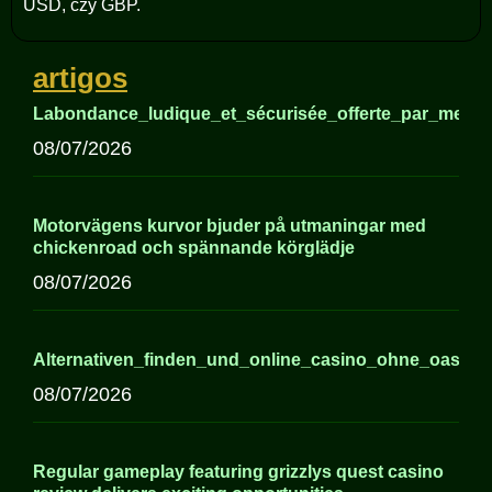
USD, czy GBP.
artigos
Labondance_ludique_et_sécurisée_offerte_par_meille
08/07/2026
Motorvägens kurvor bjuder på utmaningar med
chickenroad och spännande körglädje
08/07/2026
Alternativen_finden_und_online_casino_ohne_oasis
08/07/2026
Regular gameplay featuring grizzlys quest casino