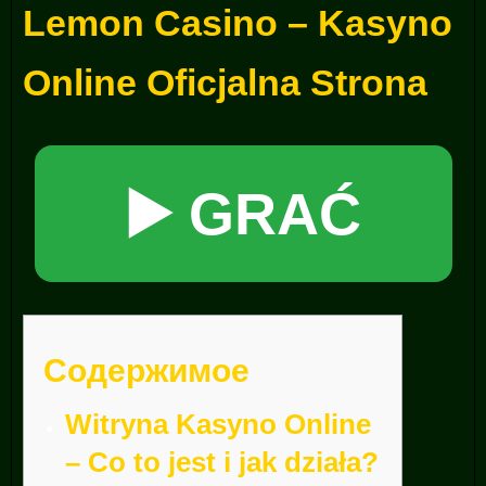
Lemon Casino – Kasyno
Online Oficjalna Strona
▶️ GRAĆ
Содержимое
Witryna Kasyno Online
– Co to jest i jak działa?