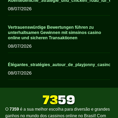
Abenteuerliche_Strategie_und_chicken_road_für_erfa
08/07/2026
Vertrauenswürdige Bewertungen führen zu
unterhaltsamen Gewinnen mit simsinos casino
online und sicheren Transaktionen
08/07/2026
Élégantes_stratégies_autour_de_playjonny_casino_p
08/07/2026
O
7359
é a sua melhor escolha para diversão e grandes
ganhos no mundo dos cassinos online no Brasil! Com