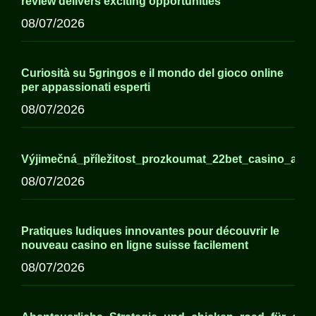
review delivers exciting opportunities
08/07/2026
Curiosità su 5gringos e il mondo del gioco online
per appassionati esperti
08/07/2026
Výjimečná_příležitost_prozkoumat_22bet_casino_a_j
08/07/2026
Pratiques ludiques innovantes pour découvrir le
nouveau casino en ligne suisse facilement
08/07/2026