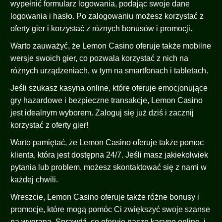
wypełnić formularz logowania, podając swoje dane
logowania i hasło. Po zalogowaniu możesz korzystać z
oferty gier i korzystać z różnych bonusów i promocji.
Warto zauważyć, że Lemon Casino oferuje także mobilne
wersje swoich gier, co pozwala korzystać z nich na
różnych urządzeniach, w tym na smartfonach i tabletach.
Jeśli szukasz kasyna online, które oferuje emocjonujące
gry hazardowe i bezpieczne transakcje, Lemon Casino
jest idealnym wyborem. Zaloguj się już dziś i zacznij
korzystać z oferty gier!
Warto pamiętać, że Lemon Casino oferuje także pomoc
klienta, która jest dostępna 24/7. Jeśli masz jakiekolwiek
pytania lub problem, możesz skontaktować się z nami w
każdej chwili.
Wreszcie, Lemon Casino oferuje także różne bonusy i
promocje, które mogą pomóc Ci zwiększyć swoje szanse
na wygraną. Sprawdź, co oferuje nasze kasyno online, i