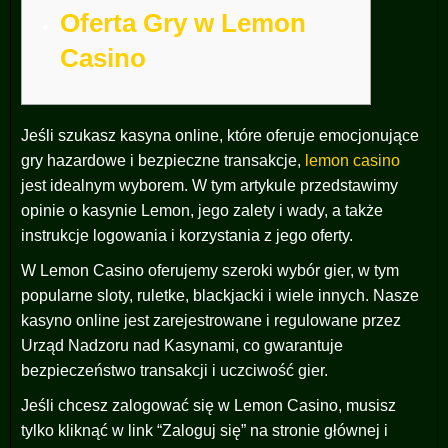
Oferta Gry w Lemon
Casino
Jeśli szukasz kasyna online, które oferuje emocjonujące
gry hazardowe i bezpieczne transakcje,
lemon casino
jest idealnym wyborem. W tym artykule przedstawimy
opinie o kasynie Lemon, jego zalety i wady, a także
instrukcje logowania i korzystania z jego oferty.
W Lemon Casino oferujemy szeroki wybór gier, w tym
popularne sloty, ruletke, blackjacki i wiele innych. Nasze
kasyno online jest zarejestrowane i regulowane przez
Urząd Nadzoru nad Kasynami, co gwarantuje
bezpieczeństwo transakcji i uczciwość gier.
Jeśli chcesz zalogować się w Lemon Casino, musisz
tylko kliknąć w link “Zaloguj się” na stronie głównej i