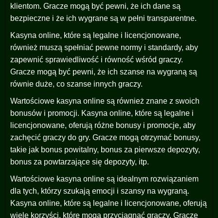
klientom. Gracze mogą być pewni, że ich dane są
bezpieczne i że ich wygrane są w pełni transparentne.
Kasyna online, które są legalne i licencjonowane,
również muszą spełniać pewne normy i standardy, aby
zapewnić sprawiedliwość i równość wśród graczy.
Gracze mogą być pewni, że ich szanse na wygraną są
równie duże, co szanse innych graczy.
Wartościowe kasyna online są również znane z swoich
bonusów i promocji. Kasyna online, które są legalne i
licencjonowane, oferują różne bonusy i promocje, aby
zachęcić graczy do gry. Gracze mogą otrzymać bonusy,
takie jak bonus powitalny, bonus za pierwsze depozyty,
bonus za powtarzające się depozyty, itp.
Wartościowe kasyna online są idealnym rozwiązaniem
dla tych, którzy szukają emocji i szansy na wygraną.
Kasyna online, które są legalne i licencjonowane, oferują
wiele korzyści, które mogą przyciągnąć graczy. Gracze