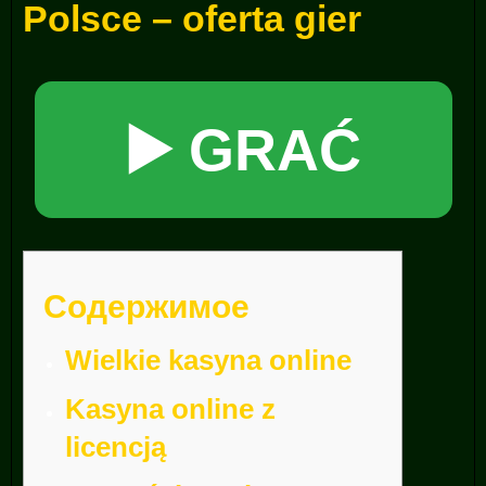
Polsce – oferta gier
▶️ GRAĆ
Содержимое
Wielkie kasyna online
Kasyna online z
licencją