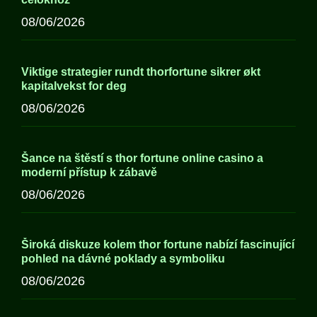
08/06/2026
Viktige strategier rundt thorfortune sikrer økt
kapitalvekst for deg
08/06/2026
Šance na štěstí s thor fortune online casino a
moderní přístup k zábavě
08/06/2026
Široká diskuze kolem thor fortune nabízí fascinující
pohled na dávné poklady a symboliku
08/06/2026