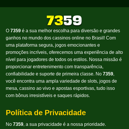
O
7359
é a sua melhor escolha para diversão e grandes
ganhos no mundo dos cassinos online no Brasil! Com
uma plataforma segura, jogos emocionantes e
promoções incríveis, oferecemos uma experiência de alto
nível para jogadores de todos os estilos. Nossa missão é
proporcionar entretenimento com transparência,
confiabilidade e suporte de primeira classe. No
7359
,
você encontra uma ampla variedade de slots, jogos de
mesa, cassino ao vivo e apostas esportivas, tudo isso
com bônus irresistíveis e saques rápidos.
Política de Privacidade
No
7359
, a sua privacidade é a nossa prioridade.