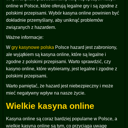
online w Polsce, które oferują legalne gry i są zgodne z
polskimi przepisami. Wybór kasyna online powinien być
dokładnie przemyślany, aby uniknąć problemów
związanych z hazardem.
Ważne informacje:
W
gry kasynowe polska
Polsce hazard jest zabroniony,
ale wyjątkiem są kasyna online, które są legalne i
zgodne z polskimi przepisami. Warto sprawdzić, czy
kasyno online, które wybieramy, jest legalne i zgodne z
polskimi przepisami.
Warto pamiętać, że hazard jest niebezpieczny i może
mieć negatywny wpływ na nasze życie.
Wielkie kasyna online
Kasyna online są coraz bardziej popularne w Polsce, a
wielkie kasyna online są tym, co przyciąga uwagę