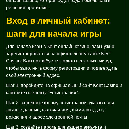
онлайн казино, которая будет рада помочь вам в
решении проблемы.
Вход в личный кабинет:
шаги для начала игры
Для начала игры в Кент онлайн казино, вам нужно
зарегистрироваться на официальном сайте Kent
Casino. Вам потребуется только несколько минут,
чтобы заполнить форму регистрации и подтвердить
свой электронный адрес.
Шаг 1: перейдите на официальный сайт Kent Casino и
кликните на кнопку “Регистрация”.
Шаг 2: заполните форму регистрации, указав свои
личные данные, включая имя, фамилию, дату
рождения и адрес электронной почты.
Шаг 3: создайте пароль для вашего аккаунта и