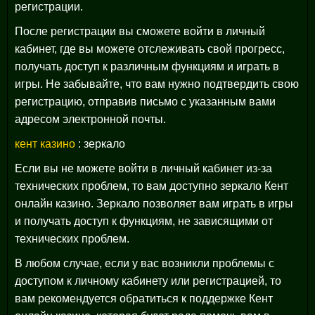
регистрации.
После регистрации вы сможете войти в личный
кабинет, где вы можете отслеживать свой прогресс,
получать доступ к различным функциям и играть в
игры. Не забывайте, что вам нужно подтвердить свою
регистрацию, отправив письмо с указанным вами
адресом электронной почты.
кент казино
: зеркало
Если вы не можете войти в личный кабинет из-за
технических проблем, то вам доступно зеркало Кент
онлайн казино. Зеркало позволяет вам играть в игры
и получать доступ к функциям, не зависящими от
технических проблем.
В любом случае, если у вас возникли проблемы с
доступом к личному кабинету или регистрацией, то
вам рекомендуется обратиться к поддержке Кент