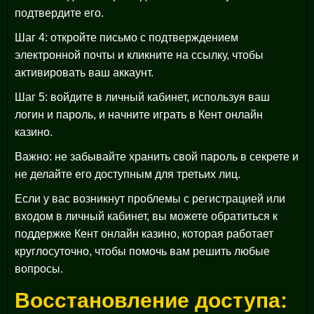
подтвердите его.
Шаг 4: откройте письмо с подтверждением
электронной почты и кликните на ссылку, чтобы
активировать ваш аккаунт.
Шаг 5: войдите в личный кабинет, используя ваш
логин и пароль, и начните играть в Кент онлайн
казино.
Важно: не забывайте хранить свой пароль в секрете и
не делайте его доступным для третьих лиц.
Если у вас возникнут проблемы с регистрацией или
входом в личный кабинет, вы можете обратиться к
поддержке Кент онлайн казино, которая работает
круглосуточно, чтобы помочь вам решить любые
вопросы.
Восстановление доступа: