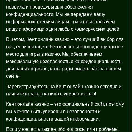
правила и процедуры для обеспечения
конфиденциальности. Мы не передаем вашу
информацию третьим лицам, и мы не используем
вашу информацию для любых коммерческих целей.
В целом, Кент онлайн казино – это лучший выбор для
вас, если вы ищете безопасное и конфиденциальное
место для игры в казино. Мы обеспечиваем
максимальную безопасность и конфиденциальность
для наших игроков, и мы рады видеть вас на нашем
сайте.
Зарегистрируйтесь на Кент онлайн казино сегодня и
начните играть в казино с уверенностью!
Кент онлайн казино – это официальный сайт, поэтому
вы можете быть уверены в безопасности и
конфиденциальности вашей информации.
Если у вас есть какие-либо вопросы или проблемы,