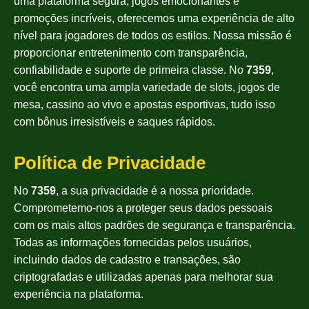
uma plataforma segura, jogos emocionantes e
promoções incríveis, oferecemos uma experiência de alto
nível para jogadores de todos os estilos. Nossa missão é
proporcionar entretenimento com transparência,
confiabilidade e suporte de primeira classe. No
7359
,
você encontra uma ampla variedade de slots, jogos de
mesa, cassino ao vivo e apostas esportivas, tudo isso
com bônus irresistíveis e saques rápidos.
Política de Privacidade
No
7359
, a sua privacidade é a nossa prioridade.
Comprometemo-nos a proteger seus dados pessoais
com os mais altos padrões de segurança e transparência.
Todas as informações fornecidas pelos usuários,
incluindo dados de cadastro e transações, são
criptografadas e utilizadas apenas para melhorar sua
experiência na plataforma.