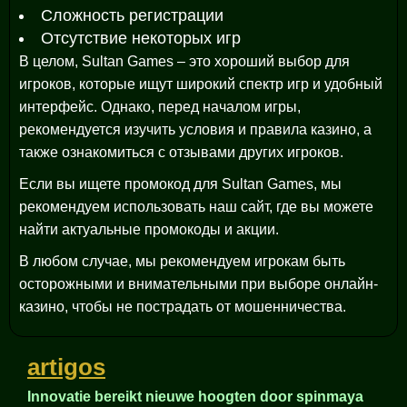
Сложность регистрации
Отсутствие некоторых игр
В целом, Sultan Games – это хороший выбор для
игроков, которые ищут широкий спектр игр и удобный
интерфейс. Однако, перед началом игры,
рекомендуется изучить условия и правила казино, а
также ознакомиться с отзывами других игроков.
Если вы ищете промокод для Sultan Games, мы
рекомендуем использовать наш сайт, где вы можете
найти актуальные промокоды и акции.
В любом случае, мы рекомендуем игрокам быть
осторожными и внимательными при выборе онлайн-
казино, чтобы не пострадать от мошенничества.
artigos
Innovatie bereikt nieuwe hoogten door spinmaya