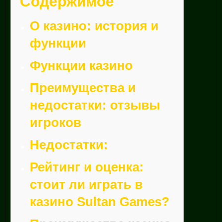
Содержимое
О казино: история и
функции
Функции казино
Преимущества и
недостатки: отзывы
игроков
Недостатки:
Рейтинг и оценка:
стоит ли играть в
казино Sultan Games?