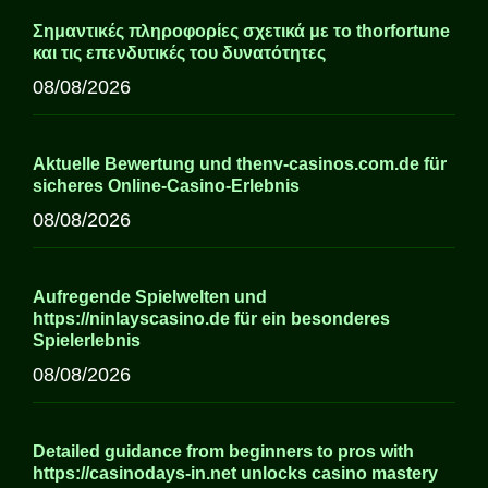
Σημαντικές πληροφορίες σχετικά με το thorfortune
και τις επενδυτικές του δυνατότητες
08/08/2026
Aktuelle Bewertung und thenv-casinos.com.de für
sicheres Online-Casino-Erlebnis
08/08/2026
Aufregende Spielwelten und
https://ninlayscasino.de für ein besonderes
Spielerlebnis
08/08/2026
Detailed guidance from beginners to pros with
https://casinodays-in.net unlocks casino mastery