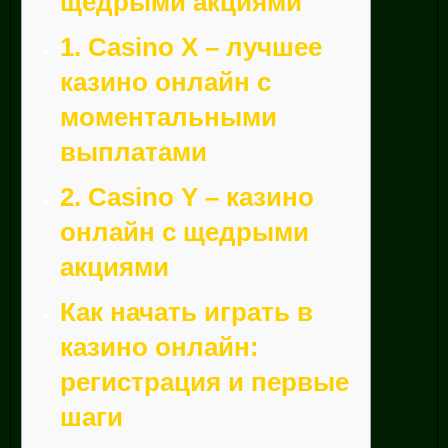
щедрыми акциями
1. Casino X – лучшее
казино онлайн с
моментальными
выплатами
2. Casino Y – казино
онлайн с щедрыми
акциями
Как начать играть в
казино онлайн:
регистрация и первые
шаги