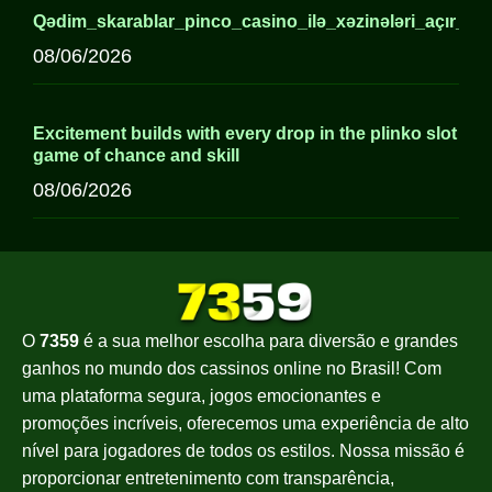
Qədim_skarablar_pinco_casino_ilə_xəzinələri_açır_axirə
08/06/2026
Excitement builds with every drop in the plinko slot
game of chance and skill
08/06/2026
O
7359
é a sua melhor escolha para diversão e grandes
ganhos no mundo dos cassinos online no Brasil! Com
uma plataforma segura, jogos emocionantes e
promoções incríveis, oferecemos uma experiência de alto
nível para jogadores de todos os estilos. Nossa missão é
proporcionar entretenimento com transparência,