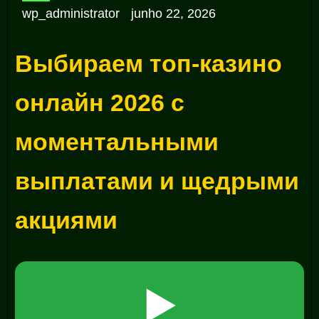
wp_administrator
junho 22, 2026
Выбираем топ-казино
онлайн 2026 с
моментальными
выплатами и щедрыми
акциями
▶️