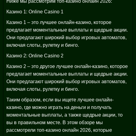
Ниже мы рассмотрим топ-казино онлайн 2026:
Казино 1: Online Casino 1
Казино 1 – это лучшее онлайн-казино, которое
предлагает моментальные выплаты и щедрые акции.
Они предлагают широкий выбор игровых автоматов,
включая слоты, рулетку и бинго.
Казино 2: Online Casino 2
Казино 2 – это другое лучшее онлайн-казино, которое
предлагает моментальные выплаты и щедрые акции.
Они предлагают широкий выбор игровых автоматов,
включая слоты, рулетку и бинго.
Таким образом, если вы ищете лучшее онлайн-
казино, где можно играть на деньги и получать
моментальные выплаты, а также щедрые акции, то
вы в правильном месте. В этом обзоре мы
рассмотрели топ-казино онлайн 2026, которые