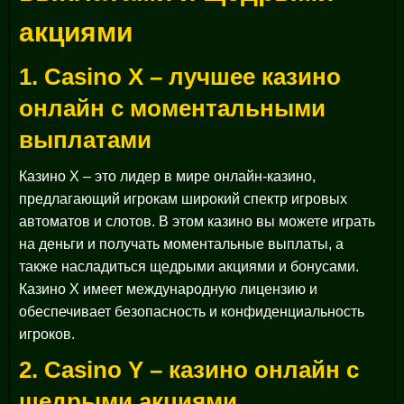
акциями
1. Casino X – лучшее казино
онлайн с моментальными
выплатами
Казино X – это лидер в мире онлайн-казино,
предлагающий игрокам широкий спектр игровых
автоматов и слотов. В этом казино вы можете играть
на деньги и получать моментальные выплаты, а
также насладиться щедрыми акциями и бонусами.
Казино X имеет международную лицензию и
обеспечивает безопасность и конфиденциальность
игроков.
2. Casino Y – казино онлайн с
щедрыми акциями