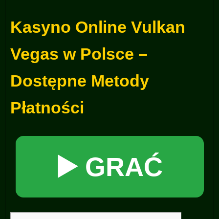
Kasyno Online Vulkan
Vegas w Polsce –
Dostępne Metody
Płatności
▶️ GRAĆ