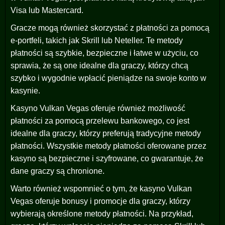
Visa lub Mastercard.
Gracze mogą również skorzystać z płatności za pomocą
e-portfeli, takich jak Skrill lub Neteller. Te metody
płatności są szybkie, bezpieczne i łatwe w użyciu, co
sprawia, że są one idealne dla graczy, którzy chcą
szybko i wygodnie wpłacić pieniądze na swoje konto w
kasynie.
Kasyno Vulkan Vegas oferuje również możliwość
płatności za pomocą przelewu bankowego, co jest
idealne dla graczy, którzy preferują tradycyjne metody
płatności. Wszystkie metody płatności oferowane przez
kasyno są bezpieczne i szyfrowane, co gwarantuje, że
dane graczy są chronione.
Warto również wspomnieć o tym, że kasyno Vulkan
Vegas oferuje bonusy i promocje dla graczy, którzy
wybierają określone metody płatności. Na przykład,