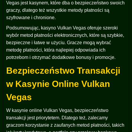
Vegas jest kasynem, które dba o bezpieczeństwo swoich
graczy, dlatego też wszystkie metody płatności są
szyfrowane i chronione.
Podsumowując, kasyno Vulkan Vegas oferuje szeroki
wybór metod płatności elektronicznych, które są szybkie,
bezpieczne i łatwe w użyciu. Gracze mogą wybrać
metodę płatności, która najlepiej odpowiada ich
potrzebom i otrzymać dodatkowe bonusy i promocje.
Bezpieczeństwo Transakcji
w Kasynie Online Vulkan
Vegas
W kasynie online Vulkan Vegas, bezpieczeństwo
transakcji jest priorytetem. Dlatego też, zalecamy
graczom korzystanie z zaufanych metod płatności, takich