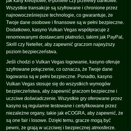
jak karty kredytowe, e-portfele czy przelewy bankowe.
Wszystkie transakcje są szyfrowane i chronione przez
najnowocześniejsze technologie, co gwarantuje, że
Twoje dane osobowe i finansowe są w pełni bezpieczne.
Dodatkowo, kasyno Vulkan Vegas współpracuje z
renomowanymi dostawcami płatności, takimi jak PayPal,
Skrill czy Neteller, aby zapewnić graczom najwyższy
poziom bezpieczeństwa.
Jeśli chodzi o Vulkan Vegas logowanie, kasyno oferuje
szyfrowane połączenie, co oznacza, że Twoje dane
logowania są w pełni bezpieczne. Ponadto, kasyno
Vulkan Vegas stosuje się do wszystkich wymogów
bezpieczeństwa, aby zapewnić graczom bezpieczne i
uczciwe doświadczenie. Wszystkie gry oferowane przez
kasyno są regularnie testowane i certyfikowane przez
niezależne organy, takie jak eCOGRA, aby zapewnić, że
są one fair i losowe. Dzięki temu, gracze mogą być
pewni, że grają w uczciwej i bezpiecznej atmosferze.