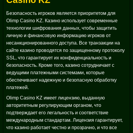
Безопасность игроков является приоритетом для
Olimp Casino KZ. Казино использует современные
технологии шифрования данных, чтобы защитить
личную и финансовую информацию игроков от
несанкционированного доступа. Все транзакции на
сайте казино проводятся по защищенному протоколу
SSL, что гарантирует их конфиденциальность и
безопасность. Кроме того, казино сотрудничает с
ведущими платежными системами, которые
обеспечивают надежную и безопасную обработку
платежей.
Olimp Casino KZ имеет лицензию, выданную
авторитетным регулирующим органом, что
подтверждает его легальность и соответствие
международным стандартам. Лицензия гарантирует,
что казино работает честно и прозрачно, и что все