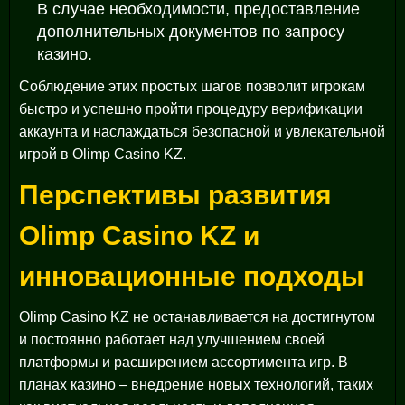
В случае необходимости, предоставление
дополнительных документов по запросу
казино.
Соблюдение этих простых шагов позволит игрокам
быстро и успешно пройти процедуру верификации
аккаунта и наслаждаться безопасной и увлекательной
игрой в Olimp Casino KZ.
Перспективы развития
Olimp Casino KZ и
инновационные подходы
Olimp Casino KZ не останавливается на достигнутом
и постоянно работает над улучшением своей
платформы и расширением ассортимента игр. В
планах казино – внедрение новых технологий, таких