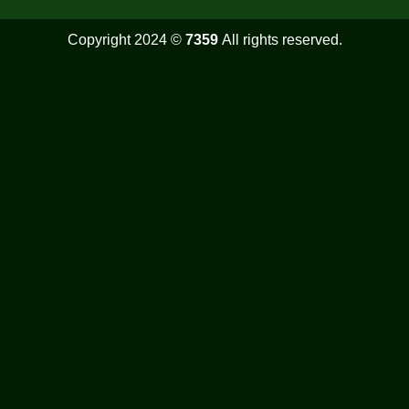
Copyright 2024 ©
7359
All rights reserved.