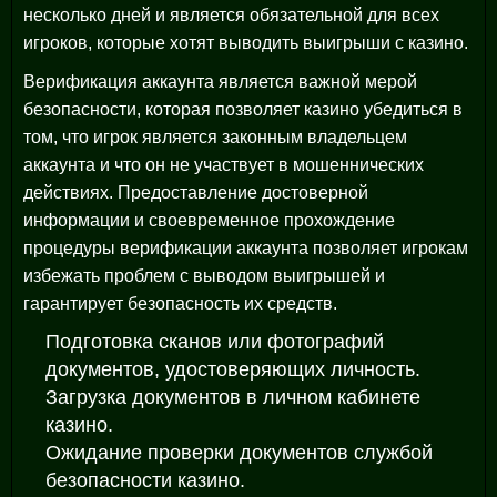
несколько дней и является обязательной для всех
игроков, которые хотят выводить выигрыши с казино.
Верификация аккаунта является важной мерой
безопасности, которая позволяет казино убедиться в
том, что игрок является законным владельцем
аккаунта и что он не участвует в мошеннических
действиях. Предоставление достоверной
информации и своевременное прохождение
процедуры верификации аккаунта позволяет игрокам
избежать проблем с выводом выигрышей и
гарантирует безопасность их средств.
Подготовка сканов или фотографий
документов, удостоверяющих личность.
Загрузка документов в личном кабинете
казино.
Ожидание проверки документов службой
безопасности казино.