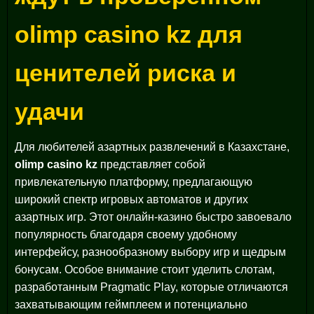
olimp casino kz для
ценителей риска и
удачи
Для любителей азартных развлечений в Казахстане,
olimp casino kz
представляет собой
привлекательную платформу, предлагающую
широкий спектр игровых автоматов и других
азартных игр. Этот онлайн-казино быстро завоевало
популярность благодаря своему удобному
интерфейсу, разнообразному выбору игр и щедрым
бонусам. Особое внимание стоит уделить слотам,
разработанным Pragmatic Play, которые отличаются
захватывающим геймплеем и потенциально