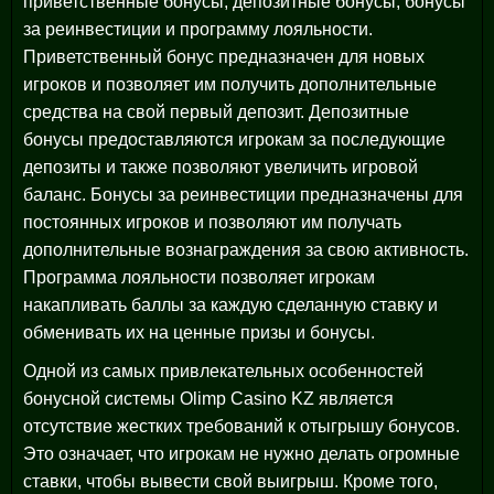
приветственные бонусы, депозитные бонусы, бонусы
за реинвестиции и программу лояльности.
Приветственный бонус предназначен для новых
игроков и позволяет им получить дополнительные
средства на свой первый депозит. Депозитные
бонусы предоставляются игрокам за последующие
депозиты и также позволяют увеличить игровой
баланс. Бонусы за реинвестиции предназначены для
постоянных игроков и позволяют им получать
дополнительные вознаграждения за свою активность.
Программа лояльности позволяет игрокам
накапливать баллы за каждую сделанную ставку и
обменивать их на ценные призы и бонусы.
Одной из самых привлекательных особенностей
бонусной системы Olimp Casino KZ является
отсутствие жестких требований к отыгрышу бонусов.
Это означает, что игрокам не нужно делать огромные
ставки, чтобы вывести свой выигрыш. Кроме того,