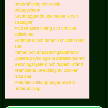
underhållning och enkla
poängsystem
Grundläggande spelmekanik och
strategier
Att bemästra timing och undvika
kollisioner
Variationer och teman i chicken road
spel
Teman och anpassningsalternativ
Spelets psykologiska attraktionskraft
Belöningssystem och flödestillstånd
Framtidens utveckling av chicken
road spel
Potentiella tillämpningar utanför
underhållning