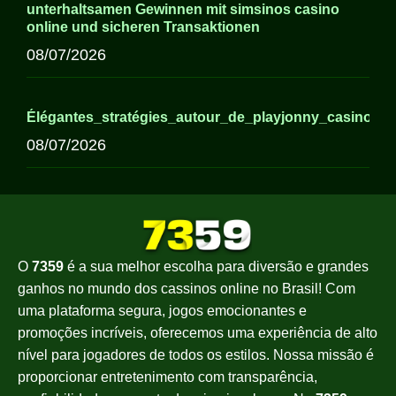
unterhaltsamen Gewinnen mit simsinos casino
online und sicheren Transaktionen
08/07/2026
Élégantes_stratégies_autour_de_playjonny_casino_p
08/07/2026
O
7359
é a sua melhor escolha para diversão e grandes
ganhos no mundo dos cassinos online no Brasil! Com
uma plataforma segura, jogos emocionantes e
promoções incríveis, oferecemos uma experiência de alto
nível para jogadores de todos os estilos. Nossa missão é
proporcionar entretenimento com transparência,