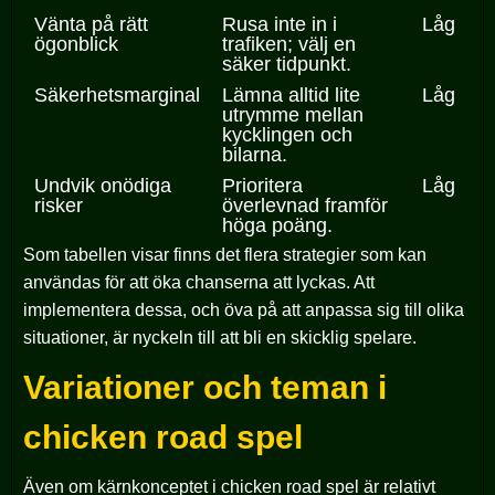
Vänta på rätt
Rusa inte in i
Låg
ögonblick
trafiken; välj en
säker tidpunkt.
Säkerhetsmarginal
Lämna alltid lite
Låg
utrymme mellan
kycklingen och
bilarna.
Undvik onödiga
Prioritera
Låg
risker
överlevnad framför
höga poäng.
Som tabellen visar finns det flera strategier som kan
användas för att öka chanserna att lyckas. Att
implementera dessa, och öva på att anpassa sig till olika
situationer, är nyckeln till att bli en skicklig spelare.
Variationer och teman i
chicken road spel
Även om kärnkonceptet i
chicken road spel
är relativt