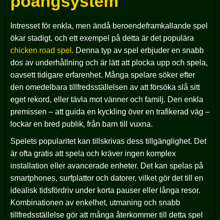
poängsystem
Intresset för enkla, men ändå beroendeframkallande spel
ökar stadigt, och ett exempel på detta är det populära
chicken road spel
. Denna typ av spel erbjuder en snabb
dos av underhållning och är lätt att plocka upp och spela,
oavsett tidigare erfarenhet. Många spelare söker efter
den omedelbara tillfredsställelsen av att försöka slå sitt
eget rekord, eller tävla mot vänner och familj. Den enkla
premissen – att guida en kyckling över en trafikerad väg –
lockar en bred publik, från barn till vuxna.
Spelets popularitet kan tillskrivas dess tillgänglighet. Det
är ofta gratis att spela och kräver ingen komplex
installation eller avancerade enheter. Det kan spelas på
smartphones, surfplattor och datorer, vilket gör det till en
idealisk tidsfördriv under korta pauser eller långa resor.
Kombinationen av enkelhet, utmaning och snabb
tillfredsställelse gör att många återkommer till detta spel