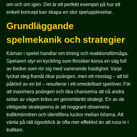
om och om igen. Det är ett perfekt exempel på hur ett
enkelt koncept kan skapa en stor spelupplevelse.
Grundläggande
spelmekanik och strategier
Kärnan i spelet handlar om timing och reaktionsförmåga.
Spelaren styr en kyckling som försöker korsa en väg full
av fordon som rör sig med varierande hastighet. Varje
lyckat steg framåt ökar poängen, men ett misstag – att bli
påkörd av en bil – resulterar i ett omedelbart spelöver. För
att maximera poängen och öka chanserna att nå andra
sidan av vägen krävs en genomtänkt strategi. En av de
viktigaste strategierna är att noggrant observera
trafikmönstren och identifiera luckor mellan bilarna. Att
vänta på rätt ögonblick är ofta mer effektivt än att rusa in i
trafiken.