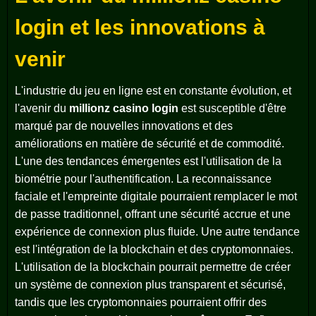
login et les innovations à
venir
L'industrie du jeu en ligne est en constante évolution, et
l'avenir du
millionz casino login
est susceptible d'être
marqué par de nouvelles innovations et des
améliorations en matière de sécurité et de commodité.
L'une des tendances émergentes est l'utilisation de la
biométrie pour l'authentification. La reconnaissance
faciale et l'empreinte digitale pourraient remplacer le mot
de passe traditionnel, offrant une sécurité accrue et une
expérience de connexion plus fluide. Une autre tendance
est l'intégration de la blockchain et des cryptomonnaies.
L'utilisation de la blockchain pourrait permettre de créer
un système de connexion plus transparent et sécurisé,
tandis que les cryptomonnaies pourraient offrir des