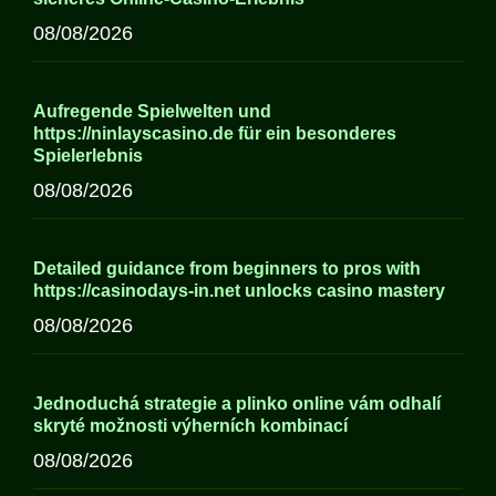
08/08/2026
Aufregende Spielwelten und
https://ninlayscasino.de für ein besonderes
Spielerlebnis
08/08/2026
Detailed guidance from beginners to pros with
https://casinodays-in.net unlocks casino mastery
08/08/2026
Jednoduchá strategie a plinko online vám odhalí
skryté možnosti výherních kombinací
08/08/2026