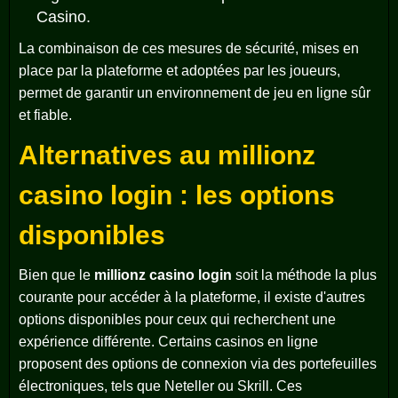
Casino.
La combinaison de ces mesures de sécurité, mises en
place par la plateforme et adoptées par les joueurs,
permet de garantir un environnement de jeu en ligne sûr
et fiable.
Alternatives au millionz
casino login : les options
disponibles
Bien que le
millionz casino login
soit la méthode la plus
courante pour accéder à la plateforme, il existe d'autres
options disponibles pour ceux qui recherchent une
expérience différente. Certains casinos en ligne
proposent des options de connexion via des portefeuilles
électroniques, tels que Neteller ou Skrill. Ces