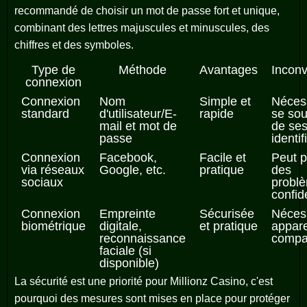
recommandé de choisir un mot de passe fort et unique,
combinant des lettres majuscules et minuscules, des
chiffres et des symboles.
Type de
Méthode
Avantages
Inconv
connexion
Connexion
Nom
Simple et
Nécess
standard
d'utilisateur/E-
rapide
se sou
mail et mot de
de se
passe
identif
Connexion
Facebook,
Facile et
Peut 
via réseaux
Google, etc.
pratique
des
sociaux
probl
confide
Connexion
Empreinte
Sécurisée
Nécess
biométrique
digitale,
et pratique
appare
reconnaissance
compa
faciale (si
disponible)
La sécurité est une priorité pour Millionz Casino, c'est
pourquoi des mesures sont mises en place pour protéger