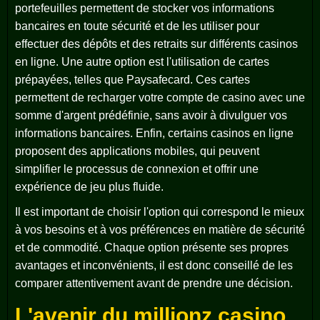
portefeuilles permettent de stocker vos informations
bancaires en toute sécurité et de les utiliser pour
effectuer des dépôts et des retraits sur différents casinos
en ligne. Une autre option est l'utilisation de cartes
prépayées, telles que Paysafecard. Ces cartes
permettent de recharger votre compte de casino avec une
somme d'argent prédéfinie, sans avoir à divulguer vos
informations bancaires. Enfin, certains casinos en ligne
proposent des applications mobiles, qui peuvent
simplifier le processus de connexion et offrir une
expérience de jeu plus fluide.
Il est important de choisir l'option qui correspond le mieux
à vos besoins et à vos préférences en matière de sécurité
et de commodité. Chaque option présente ses propres
avantages et inconvénients, il est donc conseillé de les
comparer attentivement avant de prendre une décision.
L'avenir du millionz casino