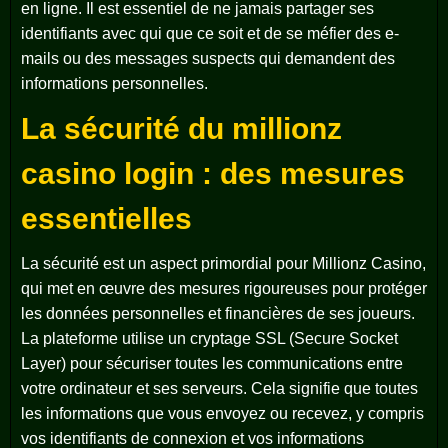
en ligne. Il est essentiel de ne jamais partager ses
identifiants avec qui que ce soit et de se méfier des e-
mails ou des messages suspects qui demandent des
informations personnelles.
La sécurité du millionz
casino login : des mesures
essentielles
La sécurité est un aspect primordial pour Millionz Casino,
qui met en œuvre des mesures rigoureuses pour protéger
les données personnelles et financières de ses joueurs.
La plateforme utilise un cryptage SSL (Secure Socket
Layer) pour sécuriser toutes les communications entre
votre ordinateur et ses serveurs. Cela signifie que toutes
les informations que vous envoyez ou recevez, y compris
vos identifiants de connexion et vos informations