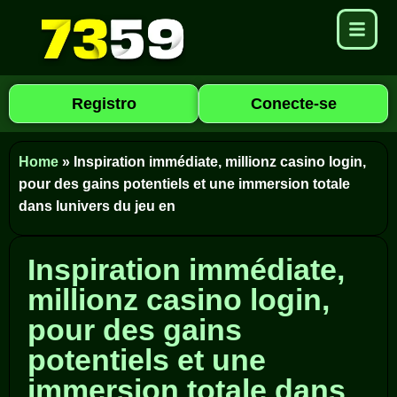
Registro
Conecte-se
Home
»
Inspiration immédiate, millionz casino login,
pour des gains potentiels et une immersion totale
dans lunivers du jeu en
Inspiration immédiate,
millionz casino login,
pour des gains
potentiels et une
immersion totale dans