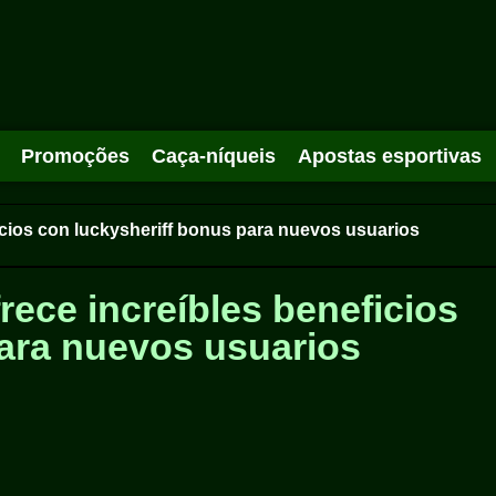
Promoções
Caça-níqueis
Apostas esportivas
icios con luckysheriff bonus para nuevos usuarios
rece increíbles beneficios
para nuevos usuarios