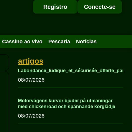
Registro
Conecte-se
Cassino ao vivo
Pescaria
Notícias
artigos
Labondance_ludique_et_sécurisée_offerte_par_me
08/07/2026
Motorvägens kurvor bjuder på utmaningar
med chickenroad och spännande körglädje
08/07/2026