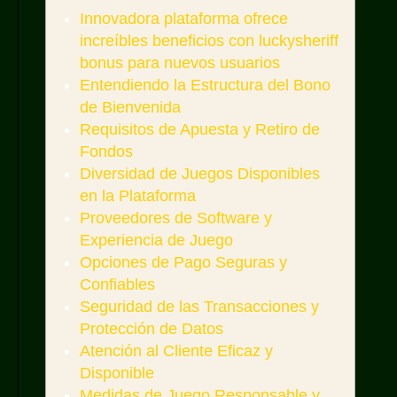
Innovadora plataforma ofrece
increíbles beneficios con luckysheriff
bonus para nuevos usuarios
Entendiendo la Estructura del Bono
de Bienvenida
Requisitos de Apuesta y Retiro de
Fondos
Diversidad de Juegos Disponibles
en la Plataforma
Proveedores de Software y
Experiencia de Juego
Opciones de Pago Seguras y
Confiables
Seguridad de las Transacciones y
Protección de Datos
Atención al Cliente Eficaz y
Disponible
Medidas de Juego Responsable y