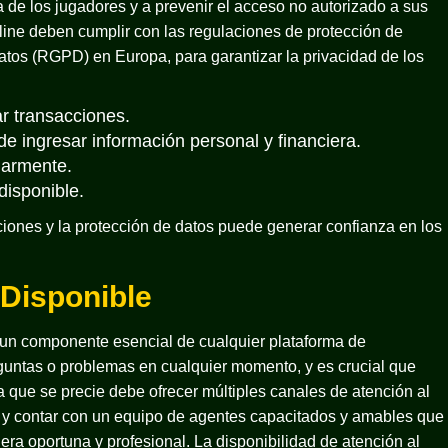
 de los jugadores y a prevenir el acceso no autorizado a sus
line deben cumplir con las regulaciones de protección de
tos (RGPD) en Europa, para garantizar la privacidad de los
ar transacciones.
 de ingresar información personal y financiera.
larmente.
disponible.
ciones y la protección de datos puede generar confianza en los
 Disponible
es un componente esencial de cualquier plataforma de
guntas o problemas en cualquier momento, y es crucial que
 que se precie debe ofrecer múltiples canales de atención al
no, y contar con un equipo de agentes capacitados y amables que
ra oportuna y profesional. La disponibilidad de atención al