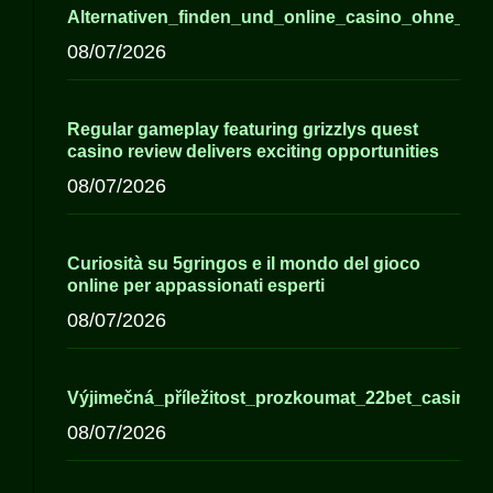
Alternativen_finden_und_online_casino_ohne_oa
08/07/2026
Regular gameplay featuring grizzlys quest
casino review delivers exciting opportunities
08/07/2026
Curiosità su 5gringos e il mondo del gioco
online per appassionati esperti
08/07/2026
Výjimečná_příležitost_prozkoumat_22bet_casino
08/07/2026