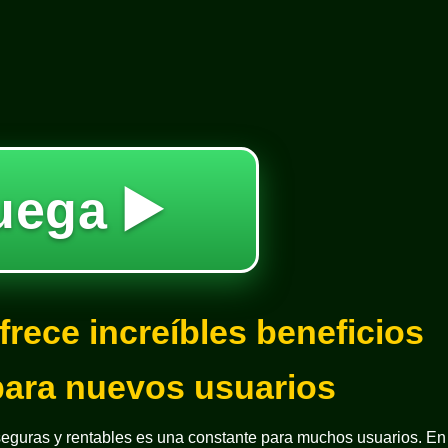
uega ▶️
rece increíbles beneficios
para nuevos usuarios
seguras y rentables es una constante para muchos usuarios. En