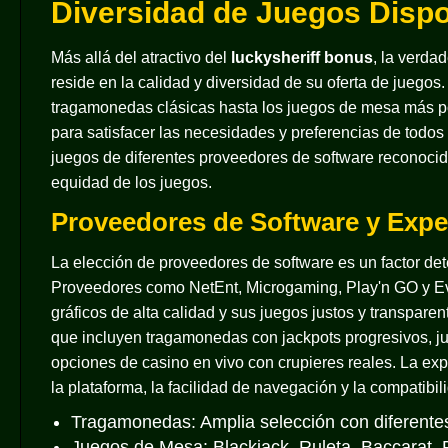
Diversidad de Juegos Dispo
Más allá del atractivo del
luckysheriff bonus
, la verda
reside en la calidad y diversidad de su oferta de jueg
tragamonedas clásicas hasta los juegos de mesa más po
para satisfacer las necesidades y preferencias de todos
juegos de diferentes proveedores de software reconocidos
equidad de los juegos.
Proveedores de Software y Expe
La elección de proveedores de software es un factor det
Proveedores como NetEnt, Microgaming, Play'n GO y Ev
gráficos de alta calidad y sus juegos justos y transpar
que incluyen tragamonedas con jackpots progresivos, ju
opciones de casino en vivo con crupieres reales. La expe
la plataforma, la facilidad de navegación y la compatibil
Tragamonedas: Amplia selección con diferentes
Juegos de Mesa: Blackjack, Ruleta, Baccarat, P