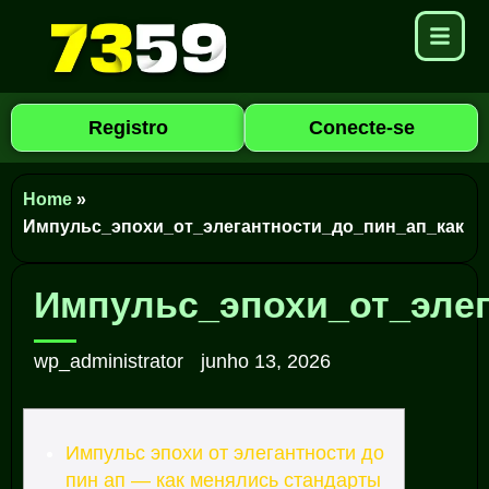
Registro
Conecte-se
Home
»
Импульс_эпохи_от_элегантности_до_пин_ап_как
Импульс_эпохи_от_элег
wp_administrator
junho 13, 2026
Импульс эпохи от элегантности до
пин ап — как менялись стандарты