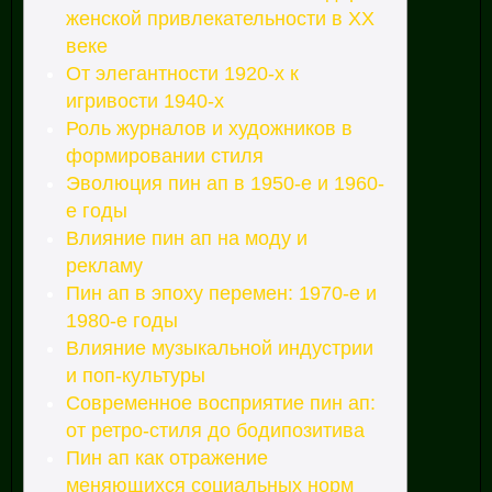
женской привлекательности в XX
веке
От элегантности 1920-х к
игривости 1940-х
Роль журналов и художников в
формировании стиля
Эволюция пин ап в 1950-е и 1960-
е годы
Влияние пин ап на моду и
рекламу
Пин ап в эпоху перемен: 1970-е и
1980-е годы
Влияние музыкальной индустрии
и поп-культуры
Современное восприятие пин ап:
от ретро-стиля до бодипозитива
Пин ап как отражение
меняющихся социальных норм