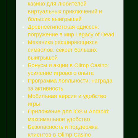
казино для любителей
виртуальных приключений и
больших выигрышей
Древнеегипетская одиссея:
погружение в мир Legacy of Dead
Механика расширяющихся
символов: секрет больших
выигрышей
Бонусы и акции в Olimp Casino:
усиление игрового опыта
Программа лояльности: награда
за активность
Мобильная версия и удобство
игры
Приложение для iOS и Android:
максимальное удобство
Безопасность и поддержка
клиентов в Olimp Casino