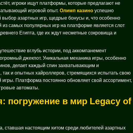
астёт, игроки ищут платформы, которые предлагают не
хватывающий игровой опыт.
Олимп казино
успешно
ий выбор азартных игр, щедрые бонусы и, что особенно
 из самых популярных игр на платформе является слот
древнего Египта, где их ждут несметные сокровища и
 путешествие вглубь истории, под аккомпанемент
огромный джекпот. Уникальная механика игры, особенно
нов, делает каждый спин захватывающим и
в, так и опытных хайроллеров, стремящихся испытать свою
й игры. Платформа постоянно обновляет свой ассортимент,
гровые автоматы.
: погружение в мир Legacy of
игра, ставшая настоящим хитом среди любителей азартных