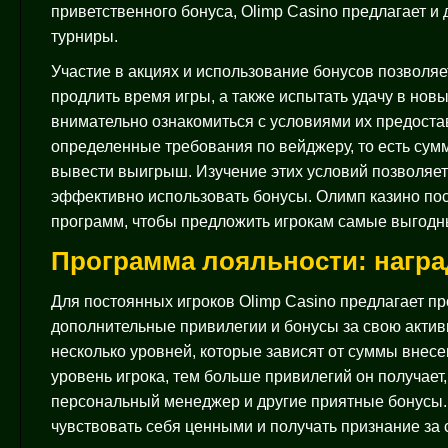
приветственного бонуса, Olimp Casino предлагает и 
турниры.
Участие в акциях и использование бонусов позволяет
продлить время игры, а также испытать удачу в нов
внимательно ознакомиться с условиями их предост
определенные требования по вейджеру, то есть сум
вывести выигрыш. Изучение этих условий позволяе
эффективно использовать бонусы.
Олимп казино
пос
программ, чтобы предложить игрокам самые выгодн
Программа лояльности: награ
Для постоянных игроков Olimp Casino предлагает пр
дополнительные привилегии и бонусы за свою акти
несколько уровней, которые зависят от суммы внес
уровень игрока, тем больше привилегий он получает
персональный менеджер и другие приятные бонусы. 
чувствовать себя ценными и получать признание за 