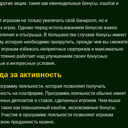
другие акции, такие как еженедельные бонусы, кэшбэк и
 игрокам не только увеличить свой банкролл, но и
ых играх. Однако перед использованием бонусов важно
авления и отыгрыша. В большинстве случаев бонусы имеют
му, которую необходимо прокрутить, прежде чем вы сможете
т игрокам избежать неприятных сюрпризов и максимально
тоянно работает над улучшением своих бонусных
ые и интересные условия.
да за активность
ограмму лояльности, которая позволяет получать
вность на платформе. Программа лояльности обычно имеет
енных депозитов и ставок, сделанных игроком. Чем выше
, таких как повышенный кэшбэк, эксклюзивные бонусы,
Участие в программе лояльности позволяет игрокам
свою преданность казино.