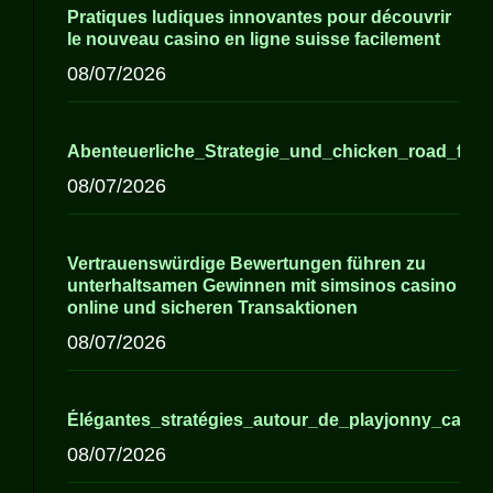
Pratiques ludiques innovantes pour découvrir
le nouveau casino en ligne suisse facilement
08/07/2026
Abenteuerliche_Strategie_und_chicken_road_für_
08/07/2026
Vertrauenswürdige Bewertungen führen zu
unterhaltsamen Gewinnen mit simsinos casino
online und sicheren Transaktionen
08/07/2026
Élégantes_stratégies_autour_de_playjonny_casi
08/07/2026