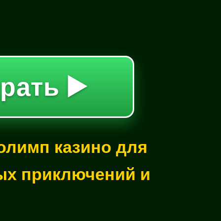
грать ▶️
олимп казино для
ых приключений и