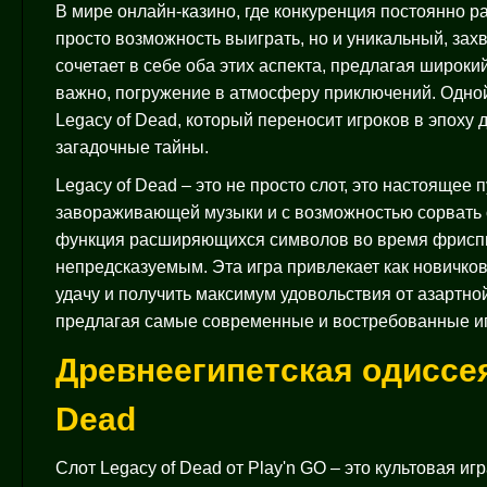
В мире онлайн-казино, где конкуренция постоянно р
просто возможность выиграть, но и уникальный, за
сочетает в себе оба этих аспекта, предлагая широк
важно, погружение в атмосферу приключений. Одной
Legacy of Dead, который переносит игроков в эпоху 
загадочные тайны.
Legacy of Dead – это не просто слот, это настоящее
завораживающей музыки и с возможностью сорвать 
функция расширяющихся символов во время фриспи
непредсказуемым. Эта игра привлекает как новичко
удачу и получить максимум удовольствия от азартно
предлагая самые современные и востребованные и
Древнеегипетская одиссея
Dead
Слот Legacy of Dead от Play'n GO – это культовая 