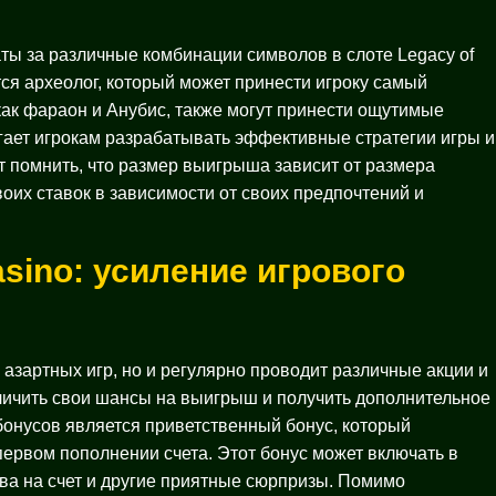
ы за различные комбинации символов в слоте Legacy of
ся археолог, который может принести игроку самый
как фараон и Анубис, также могут принести ощутимые
ает игрокам разрабатывать эффективные стратегии игры и
ит помнить, что размер выигрыша зависит от размера
воих ставок в зависимости от своих предпочтений и
asino: усиление игрового
азартных игр, но и регулярно проводит различные акции и
личить свои шансы на выигрыш и получить дополнительное
бонусов является приветственный бонус, который
первом пополнении счета. Этот бонус может включать в
ва на счет и другие приятные сюрпризы. Помимо