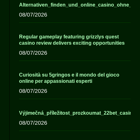
Alternativen_finden_und_online_casino_ohne_oa
08/07/2026
Regular gameplay featuring grizzlys quest
casino review delivers exciting opportunities
08/07/2026
Curiosità su 5gringos e il mondo del gioco
online per appassionati esperti
08/07/2026
Výjimečná_příležitost_prozkoumat_22bet_casino
08/07/2026