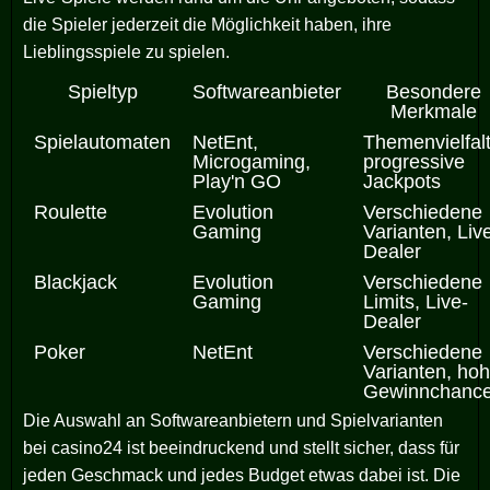
die Spieler jederzeit die Möglichkeit haben, ihre
Lieblingsspiele zu spielen.
Spieltyp
Softwareanbieter
Besondere
Merkmale
Spielautomaten
NetEnt,
Themenvielfalt
Microgaming,
progressive
Play'n GO
Jackpots
Roulette
Evolution
Verschiedene
Gaming
Varianten, Liv
Dealer
Blackjack
Evolution
Verschiedene
Gaming
Limits, Live-
Dealer
Poker
NetEnt
Verschiedene
Varianten, ho
Gewinnchanc
Die Auswahl an Softwareanbietern und Spielvarianten
bei casino24 ist beeindruckend und stellt sicher, dass für
jeden Geschmack und jedes Budget etwas dabei ist. Die