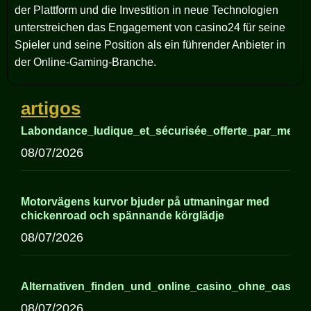
der Plattform und die Investition in neue Technologien
unterstreichen das Engagement von casino24 für seine
Spieler und seine Position als ein führender Anbieter in
der Online-Gaming-Branche.
artigos
Labondance_ludique_et_sécurisée_offerte_par_meille
08/07/2026
Motorvägens kurvor bjuder på utmaningar med
chickenroad och spännande körglädje
08/07/2026
Alternativen_finden_und_online_casino_ohne_oasis
08/07/2026