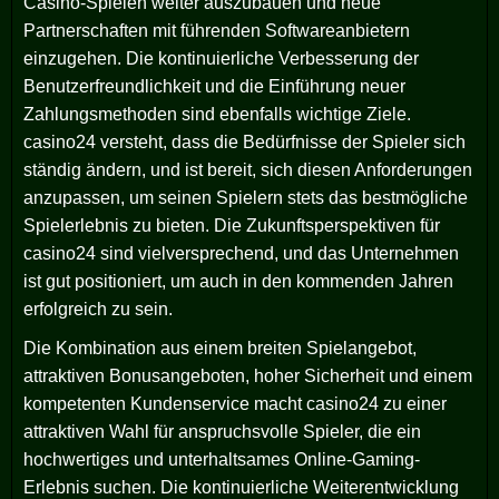
Casino-Spielen weiter auszubauen und neue
Partnerschaften mit führenden Softwareanbietern
einzugehen. Die kontinuierliche Verbesserung der
Benutzerfreundlichkeit und die Einführung neuer
Zahlungsmethoden sind ebenfalls wichtige Ziele.
casino24 versteht, dass die Bedürfnisse der Spieler sich
ständig ändern, und ist bereit, sich diesen Anforderungen
anzupassen, um seinen Spielern stets das bestmögliche
Spielerlebnis zu bieten. Die Zukunftsperspektiven für
casino24 sind vielversprechend, und das Unternehmen
ist gut positioniert, um auch in den kommenden Jahren
erfolgreich zu sein.
Die Kombination aus einem breiten Spielangebot,
attraktiven Bonusangeboten, hoher Sicherheit und einem
kompetenten Kundenservice macht casino24 zu einer
attraktiven Wahl für anspruchsvolle Spieler, die ein
hochwertiges und unterhaltsames Online-Gaming-
Erlebnis suchen. Die kontinuierliche Weiterentwicklung