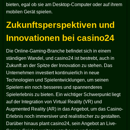
bieten, egal ob sie am Desktop-Computer oder auf ihrem
mobilen Gerät spielen.
Zukunftsperspektiven und
Innovationen bei casino24
Die Online-Gaming-Branche befindet sich in einem
ständigen Wandel, und casino24 ist bestrebt, auch in
Zukunft an der Spitze der Innovation zu stehen. Das
Unternehmen investiert kontinuierlich in neue
Technologien und Spielentwicklungen, um seinen
Spielern ein noch besseres und spannenderes
Spielerlebnis zu bieten. Ein wichtiger Schwerpunkt liegt
auf der Integration von Virtual Reality (VR) und
Augmented Reality (AR) in das Angebot, um das Casino-
Erlebnis noch immersiver und realistischer zu gestalten.
Darüber hinaus plant casino24, sein Angebot an Live-