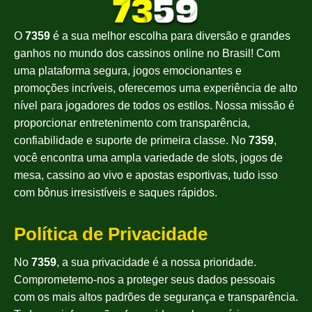
O
7359
é a sua melhor escolha para diversão e grandes
ganhos no mundo dos cassinos online no Brasil! Com
uma plataforma segura, jogos emocionantes e
promoções incríveis, oferecemos uma experiência de alto
nível para jogadores de todos os estilos. Nossa missão é
proporcionar entretenimento com transparência,
confiabilidade e suporte de primeira classe. No
7359
,
você encontra uma ampla variedade de slots, jogos de
mesa, cassino ao vivo e apostas esportivas, tudo isso
com bônus irresistíveis e saques rápidos.
Política de Privacidade
No
7359
, a sua privacidade é a nossa prioridade.
Comprometemo-nos a proteger seus dados pessoais
com os mais altos padrões de segurança e transparência.