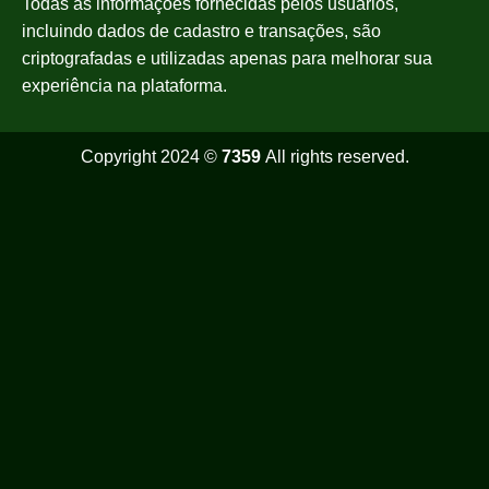
Todas as informações fornecidas pelos usuários,
incluindo dados de cadastro e transações, são
criptografadas e utilizadas apenas para melhorar sua
experiência na plataforma.
Copyright 2024 ©
7359
All rights reserved.