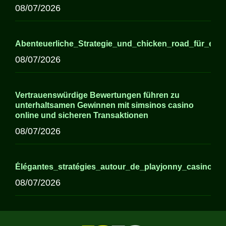
08/07/2026
Abenteuerliche_Strategie_und_chicken_road_für_erfa
08/07/2026
Vertrauenswürdige Bewertungen führen zu
unterhaltsamen Gewinnen mit simsinos casino
online und sicheren Transaktionen
08/07/2026
Élégantes_stratégies_autour_de_playjonny_casino_p
08/07/2026