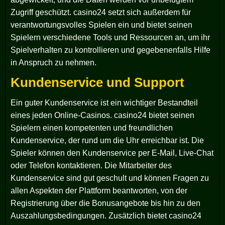
Zugriff geschützt. casino24 setzt sich außerdem für
verantwortungsvolles Spielen ein und bietet seinen
Spielern verschiedene Tools und Ressourcen an, um ihr
Spielverhalten zu kontrollieren und gegebenenfalls Hilfe
in Anspruch zu nehmen.
Kundenservice und Support
Ein guter Kundenservice ist ein wichtiger Bestandteil
eines jeden Online-Casinos. casino24 bietet seinen
Spielern einen kompetenten und freundlichen
Kundenservice, der rund um die Uhr erreichbar ist. Die
Spieler können den Kundenservice per E-Mail, Live-Chat
oder Telefon kontaktieren. Die Mitarbeiter des
Kundenservice sind gut geschult und können Fragen zu
allen Aspekten der Plattform beantworten, von der
Registrierung über die Bonusangebote bis hin zu den
Auszahlungsbedingungen. Zusätzlich bietet casino24