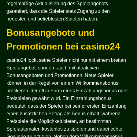
regelmäßige Aktualisierung des Spielangebots
garantiert, dass die Spieler stets Zugang zu den
neuesten und beliebtesten Spielen haben.
Bonusangebote und
Promotionen bei casino24
casino24 lockt seine Spieler nicht nur mit einem breiten
Spielangebot, sondern auch mit attraktiven
Bonusangeboten und Promotionen. Neue Spieler
können in der Regel von einem Willkommensbonus
profitieren, der oft in Form eines Einzahlungsbonus oder
Freispielen gewährt wird. Ein Einzahlungsbonus
bedeutet, dass der Spieler bei seiner ersten Einzahlung
einen zusätzlichen Betrag als Bonus erhält, während
Freispiele die Möglichkeit bieten, an bestimmten
Spielautomaten kostenlos zu spielen und dabei echte
Gewinne zu erzielen. Neben dem Willkommensbonus