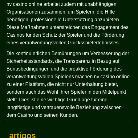
nv casino online arbeitet zudem mit unabhängigen
Organisationen zusammen, um Spielern, die Hilfe
benötigen, professionelle Unterstützung anzubieten.
Diese Maßnahmen unterstreichen das Engagement des
Casinos für den Schutz der Spieler und die Förderung
eines verantwortungsvollen Glücksspielerlebnisses.
Die kontinuierlichen Bemühungen um Verbesserung der
Sicherheitsstandards, die Transparenz in Bezug auf
Bonusbedingungen und die proaktive Förderung des
verantwortungsvollen Spielens machen nv casino online
zu einer Plattform, die nicht nur Unterhaltung bietet,
sondern auch das Wohl ihrer Spieler in den Mittelpunkt
stellt. Dies ist eine wichtige Grundlage für eine
langfristige und vertrauensvolle Beziehung zwischen
dem Casino und seinen Kunden.
artigos