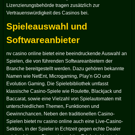
Lizenzierungsbehörde tragen zusätzlich zur
Vertrauenswürdigkeit des Casinos bei.
Spieleauswahl und
Softwareanbieter
nv casino online bietet eine beeindruckende Auswahl an
Spielen, die von führenden Softwareanbietern der
Branche bereitgestellt werden. Dazu gehören bekannte
Namen wie NetEnt, Microgaming, Play'n GO und
Evolution Gaming. Die Spielebibliothek umfasst
klassische Casino-Spiele wie Roulette, Blackjack und
Baccarat, sowie eine Vielzahl von Spielautomaten mit
unterschiedlichen Themen, Funktionen und
Gewinnchancen. Neben den traditionellen Casino-
Spielen bietet nv casino online auch eine Live-Casino-
Sektion, in der Spieler in Echtzeit gegen echte Dealer