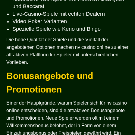
und Baccarat
Live-Casino-Spiele mit echten Dealern
Video-Poker-Varianten
Spezielle Spiele wie Keno und Bingo
Die hohe Qualität der Spiele und die Vielfalt der
angebotenen Optionen machen nv casino online zu einer
attraktiven Plattform für Spieler mit unterschiedlichen
Vorlieben.
Bonusangebote und
Promotionen
Einer der Hauptgründe, warum Spieler sich für nv casino
online entscheiden, sind die attraktiven Bonusangebote
und Promotionen. Neue Spieler werden oft mit einem
Willkommensbonus belohnt, der in Form von einem
Einzahlungsbonus oder Freispielen gewährt wird. Ein