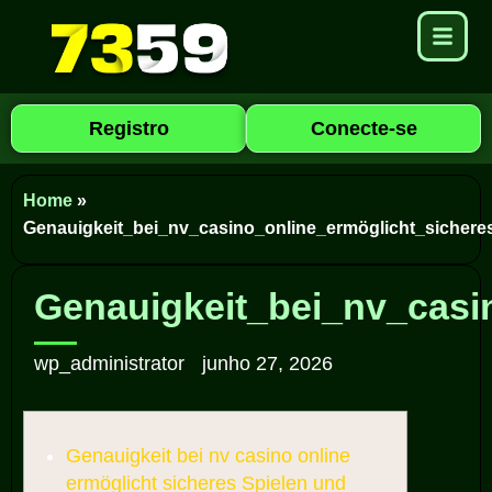
Registro
Conecte-se
Home
»
Genauigkeit_bei_nv_casino_online_ermöglicht_sichere
Genauigkeit_bei_nv_casi
wp_administrator
junho 27, 2026
Genauigkeit bei nv casino online
ermöglicht sicheres Spielen und