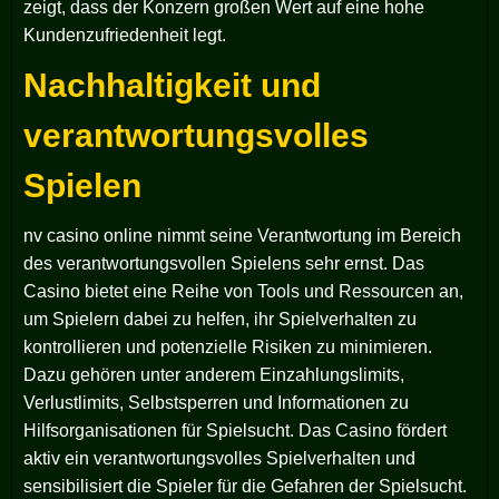
zeigt, dass der Konzern großen Wert auf eine hohe
Kundenzufriedenheit legt.
Nachhaltigkeit und
verantwortungsvolles
Spielen
nv casino online nimmt seine Verantwortung im Bereich
des verantwortungsvollen Spielens sehr ernst. Das
Casino bietet eine Reihe von Tools und Ressourcen an,
um Spielern dabei zu helfen, ihr Spielverhalten zu
kontrollieren und potenzielle Risiken zu minimieren.
Dazu gehören unter anderem Einzahlungslimits,
Verlustlimits, Selbstsperren und Informationen zu
Hilfsorganisationen für Spielsucht. Das Casino fördert
aktiv ein verantwortungsvolles Spielverhalten und
sensibilisiert die Spieler für die Gefahren der Spielsucht.