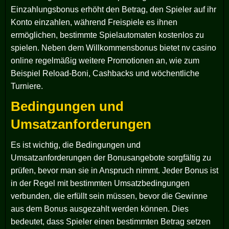
Einzahlungsbonus erhöht den Betrag, den Spieler auf ihr
Konto einzahlen, während Freispiele es ihnen
ermöglichen, bestimmte Spielautomaten kostenlos zu
spielen. Neben dem Willkommensbonus bietet nv casino
online regelmäßig weitere Promotionen an, wie zum
Beispiel Reload-Boni, Cashbacks und wöchentliche
Turniere.
Bedingungen und
Umsatzanforderungen
Es ist wichtig, die Bedingungen und
Umsatzanforderungen der Bonusangebote sorgfältig zu
prüfen, bevor man sie in Anspruch nimmt. Jeder Bonus ist
in der Regel mit bestimmten Umsatzbedingungen
verbunden, die erfüllt sein müssen, bevor die Gewinne
aus dem Bonus ausgezahlt werden können. Dies
bedeutet, dass Spieler einen bestimmten Betrag setzen