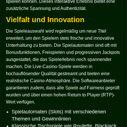
spielen können. Dieses interaktive Erlebnis bietet eine
zusätzliche Spannung und Authentizität.
Vielfalt und Innovation
Die Spieleauswahl wird regelmäßig um neue Titel
erweitert, um den Spielern stets frische und innovative
Unterhaltung zu bieten. Die Spielautomaten sind oft mit
Bonusfunktionen, Freispielen und progressiven Jackpots
ausgestattet, die das Spielerlebnis noch spannender
machen. Die Live-Casino-Spiele werden in
hochauflösender Qualität gestreamt und bieten eine
realistische Casino-Atmosphäre. Die Softwareanbieter
garantieren zudem, dass alle Spiele auf Fairness geprüft
wurden und über einen hohen Return to Player (RTP)-
Wert verfügen.
Spielautomaten (Slots) mit verschiedenen
Themen und Gewinnlinien
Klassische Tischspiele wie Roulette, Blackjack