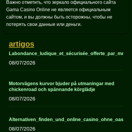
Важно отметить, что зеркало официального сайта
Gama Casino Online не является официальным
сайтом, и вы должны быть осторожны, чтобы не
потерять свои данные или деньги.
artigos
Labondance_ludique_et_sécurisée_offerte_par_meille
08/07/2026
Motorvägens kurvor bjuder på utmaningar med
chickenroad och spännande körglädje
08/07/2026
Alternativen_finden_und_online_casino_ohne_oasis
08/07/2026