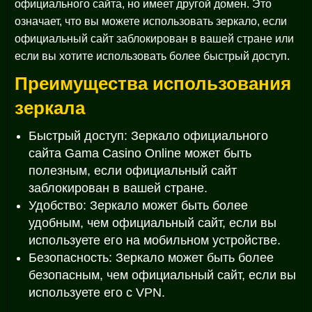
официального сайта, но имеет другой домен. Это
означает, что вы можете использовать зеркало, если
официальный сайт заблокирован в вашей стране или
если вы хотите использовать более быстрый доступ.
Преимущества использования
зеркала
Быстрый доступ: Зеркало официального
сайта Gama Casino Online может быть
полезным, если официальный сайт
заблокирован в вашей стране.
Удобство: Зеркало может быть более
удобным, чем официальный сайт, если вы
используете его на мобильном устройстве.
Безопасность: Зеркало может быть более
безопасным, чем официальный сайт, если вы
используете его с VPN.