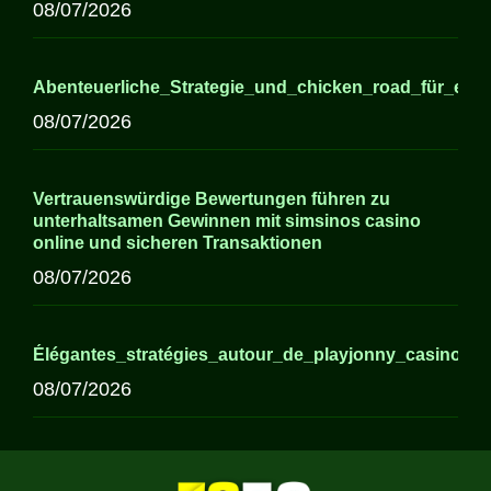
08/07/2026
Abenteuerliche_Strategie_und_chicken_road_für_erfa
08/07/2026
Vertrauenswürdige Bewertungen führen zu
unterhaltsamen Gewinnen mit simsinos casino
online und sicheren Transaktionen
08/07/2026
Élégantes_stratégies_autour_de_playjonny_casino_p
08/07/2026