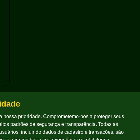
cidade
é a nossa prioridade. Comprometemo-nos a proteger seus
ltos padrões de segurança e transparência. Todas as
usuários, incluindo dados de cadastro e transações, são
penas para melhorar sua experiência na plataforma.