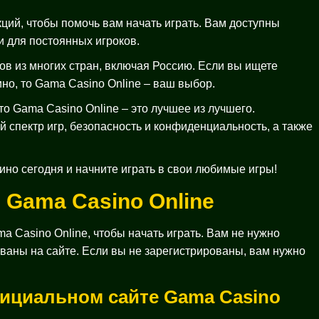
кций, чтобы помочь вам начать играть. Вам доступны
и для постоянных игроков.
ов из многих стран, включая Россию. Если вы ищете
но, то Gama Casino Online – ваш выбор.
то Gama Casino Online – это лучшее из лучшего.
 спектр игр, безопасность и конфиденциальность, а также
ино сегодня и начните играть в свои любимые игры!
 Gama Casino Online
 Casino Online, чтобы начать играть. Вам не нужно
ованы на сайте. Если вы не зарегистрированы, вам нужно
фициальном сайте Gama Casino