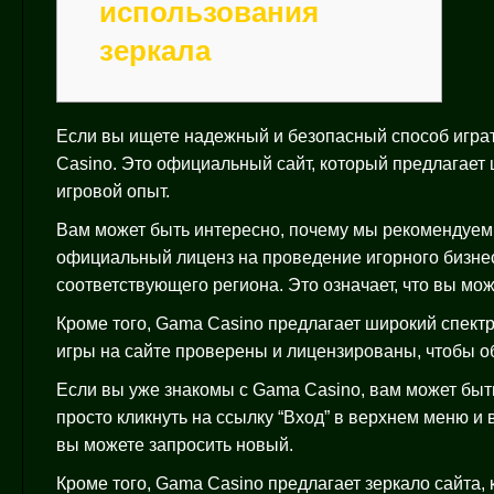
использования
зеркала
Если вы ищете надежный и безопасный способ играт
Casino. Это официальный сайт, который предлагает 
игровой опыт.
Вам может быть интересно, почему мы рекомендуем 
официальный лиценз на проведение игорного бизнес
соответствующего региона. Это означает, что вы мо
Кроме того, Gama Casino предлагает широкий спектр 
игры на сайте проверены и лицензированы, чтобы о
Если вы уже знакомы с Gama Casino, вам может быть 
просто кликнуть на ссылку “Вход” в верхнем меню и 
вы можете запросить новый.
Кроме того, Gama Casino предлагает зеркало сайта, 