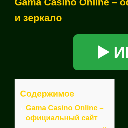
Gama Casino Online – 
и зеркало
▶️ 
Содержимое
Gama Casino Online –
официальный сайт