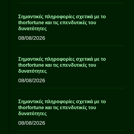
Σημαντικές πληροφορίες σχετικά με το
thorfortune και τις επενδυτικές του
δυνατότητες
08/08/2026
Σημαντικές πληροφορίες σχετικά με το
thorfortune και τις επενδυτικές του
δυνατότητες
08/08/2026
Σημαντικές πληροφορίες σχετικά με το
thorfortune και τις επενδυτικές του
δυνατότητες
08/08/2026