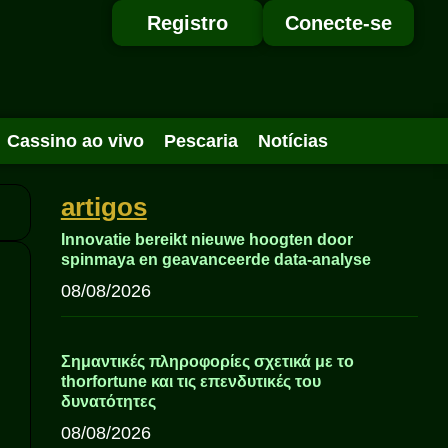
Registro
Conecte-se
Cassino ao vivo
Pescaria
Notícias
artigos
Innovatie bereikt nieuwe hoogten door
spinmaya en geavanceerde data-analyse
08/08/2026
Σημαντικές πληροφορίες σχετικά με το
thorfortune και τις επενδυτικές του
δυνατότητες
08/08/2026