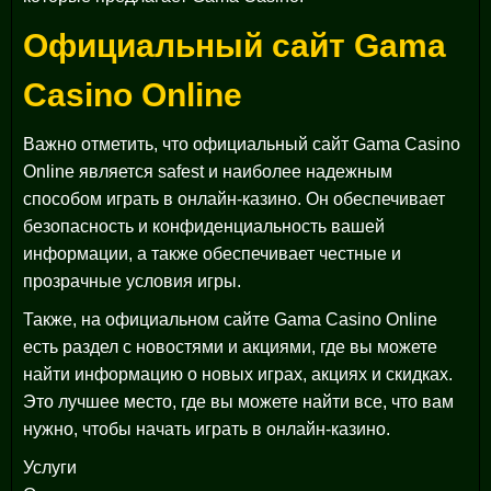
Официальный сайт Gama
Casino Online
Важно отметить, что официальный сайт Gama Casino
Online является safest и наиболее надежным
способом играть в онлайн-казино. Он обеспечивает
безопасность и конфиденциальность вашей
информации, а также обеспечивает честные и
прозрачные условия игры.
Также, на официальном сайте Gama Casino Online
есть раздел с новостями и акциями, где вы можете
найти информацию о новых играх, акциях и скидках.
Это лучшее место, где вы можете найти все, что вам
нужно, чтобы начать играть в онлайн-казино.
Услуги