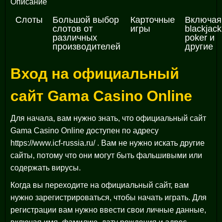
Описание
Слоты
Большой выбор
Карточные
Включая
слотов от
игры
blackjack
различных
poker и
производителей
другие
Вход на официальный
сайт Gama Casino Online
Для начала, вам нужно знать, что официальный сайт
Gama Casino Online доступен по адресу
https://www.icf-russia.ru/ . Вам не нужно искать другие
сайты, потому что они могут быть фальшивыми или
содержать вирусы.
Когда вы переходите на официальный сайт, вам
нужно зарегистрироваться, чтобы начать играть. Для
регистрации вам нужно ввести свои личные данные,