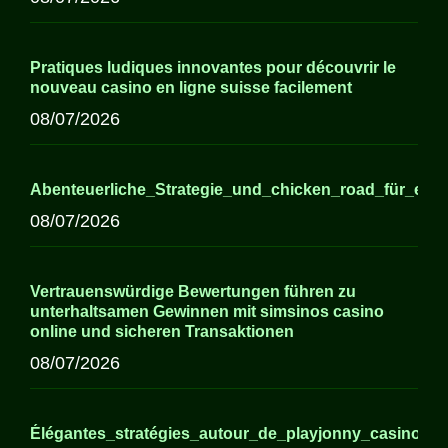
Pratiques ludiques innovantes pour découvrir le
nouveau casino en ligne suisse facilement
08/07/2026
Abenteuerliche_Strategie_und_chicken_road_für_erfa
08/07/2026
Vertrauenswürdige Bewertungen führen zu
unterhaltsamen Gewinnen mit simsinos casino
online und sicheren Transaktionen
08/07/2026
Élégantes_stratégies_autour_de_playjonny_casino_p