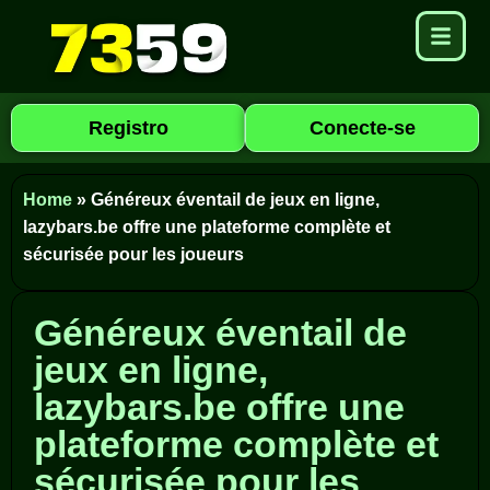
Registro
Conecte-se
Home
»
Généreux éventail de jeux en ligne,
lazybars.be offre une plateforme complète et
sécurisée pour les joueurs
Généreux éventail de
jeux en ligne,
lazybars.be offre une
plateforme complète et
sécurisée pour les