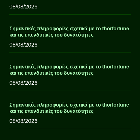
08/08/2026
Σημαντικές πληροφορίες σχετικά με το thorfortune
και τις επενδυτικές του δυνατότητες
08/08/2026
Σημαντικές πληροφορίες σχετικά με το thorfortune
και τις επενδυτικές του δυνατότητες
08/08/2026
Σημαντικές πληροφορίες σχετικά με το thorfortune
και τις επενδυτικές του δυνατότητες
08/08/2026