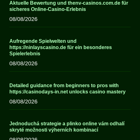
Aktuelle Bewertung und thenv-casinos.com.de für
sicheres Online-Casino-Erlebnis
08/08/2026
Aufregende Spielwelten und
https://ninlayscasino.de für ein besonderes
Spielerlebnis
08/08/2026
Detailed guidance from beginners to pros with
https://casinodays-in.net unlocks casino mastery
08/08/2026
Jednoduchá strategie a plinko online vám odhalí
skryté možnosti výherních kombinací
08/08/2026