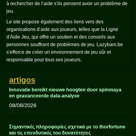
à rechercher de l'aide s'ils pensent avoir un problème de
jeu.
Le site propose également des liens vers des
organisations d'aide aux joueurs, telles que la Ligne
d'Aide Jeu, qui offre un soutien et des conseils aux
personnes souffrant de problèmes de jeu. Lazybars.be
s'efforce de créer un environnement de jeu sûr et
responsable pour tous ses joueurs.
artigos
Innovatie bereikt nieuwe hoogten door spinmaya
en geavanceerde data-analyse
08/08/2026
Σημαντικές πληροφορίες σχετικά με το thorfortune
και τις επενδυτικές του δυνατότητες