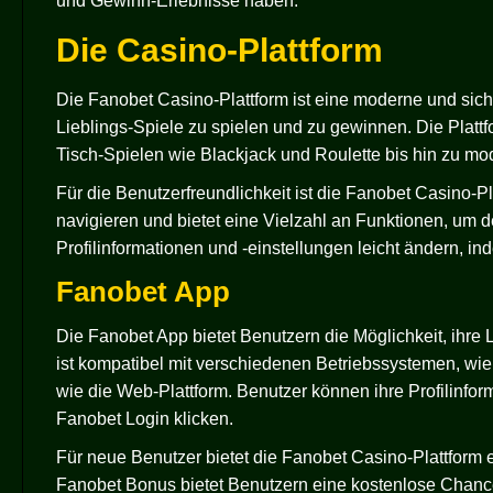
und Gewinn-Erlebnisse haben.
Die Casino-Plattform
Die Fanobet Casino-Plattform ist eine moderne und sich
Lieblings-Spiele zu spielen und zu gewinnen. Die Plattfo
Tisch-Spielen wie Blackjack und Roulette bis hin zu mo
Für die Benutzerfreundlichkeit ist die Fanobet Casino-Pl
navigieren und bietet eine Vielzahl an Funktionen, um d
Profilinformationen und -einstellungen leicht ändern, in
Fanobet App
Die Fanobet App bietet Benutzern die Möglichkeit, ihre 
ist kompatibel mit verschiedenen Betriebssystemen, wie
wie die Web-Plattform. Benutzer können ihre Profilinfor
Fanobet Login klicken.
Für neue Benutzer bietet die Fanobet Casino-Plattform 
Fanobet Bonus bietet Benutzern eine kostenlose Chance