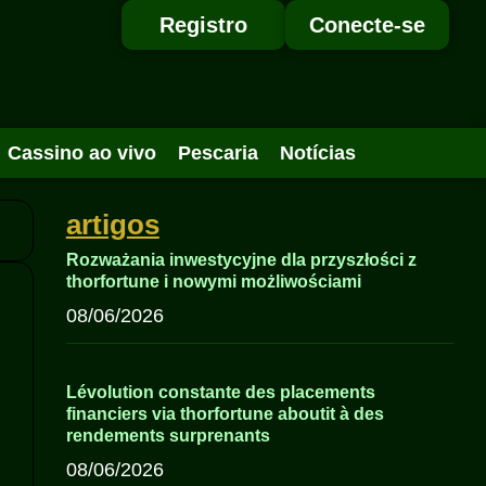
Registro
Conecte-se
Cassino ao vivo
Pescaria
Notícias
artigos
Rozważania inwestycyjne dla przyszłości z
thorfortune i nowymi możliwościami
08/06/2026
Lévolution constante des placements
financiers via thorfortune aboutit à des
rendements surprenants
08/06/2026