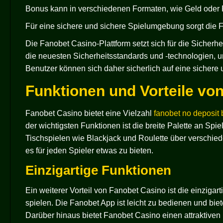
Bonus kann in verschiedenen Formaten, wie Geld oder 
Für eine sichere und sichere Spielumgebung sorgt die 
Die Fanobet Casino-Plattform setzt sich für die Sicherh
die neuesten Sicherheitsstandards und -technologien, u
Benutzer können sich daher sicherlich auf eine sicher
Funktionen und Vorteile vo
Fanobet Casino bietet eine Vielzahl
fanobet no deposit
der wichtigsten Funktionen ist die breite Palette an Sp
Tischspielen wie Blackjack und Roulette über verschied
es für jeden Spieler etwas zu bieten.
Einzigartige Funktionen
Ein weiterer Vorteil von Fanobet Casino ist die einzigar
spielen. Die Fanobet App ist leicht zu bedienen und biet
Darüber hinaus bietet Fanobet Casino einen attraktiv