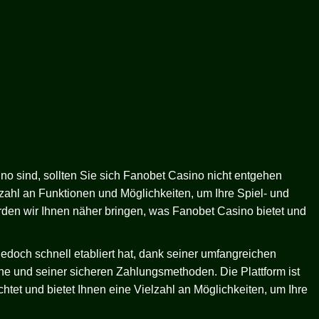
 sind, sollten Sie sich Fanobet Casino nicht entgehen
elzahl an Funktionen und Möglichkeiten, um Ihre Spiel- und
rden wir Ihnen näher bringen, was Fanobet Casino bietet und
 jedoch schnell etabliert hat, dank seiner umfangreichen
he und seiner sicheren Zahlungsmethoden. Die Plattform ist
htet und bietet Ihnen eine Vielzahl an Möglichkeiten, um Ihre