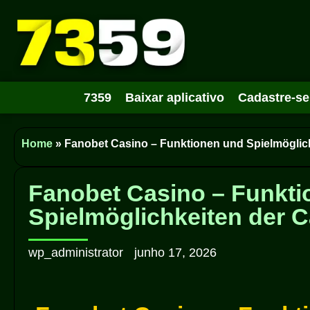
7359
Baixar aplicativo
Cadastre-se
Home
»
Fanobet Casino – Funktionen und Spielmöglich
Fanobet Casino – Funkt
Spielmöglichkeiten der C
wp_administrator
junho 17, 2026