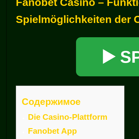
Fanobet Casino – Funkt
Spielmöglichkeiten der 
▶️ S
Содержимое
Die Casino-Plattform
Fanobet App