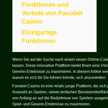
Funktionen und
Vorteile von Fanobet
Casino
Einzigartige
Funktionen
Wenn Sie auf der Suche nach einem neuen Online-Casino
lassen. Diese innovative Plattform bietet Ihnen eine Vi
Gewinn-Erlebnisse zu maximieren. In diesem Artikel we
warum es sich für Sie lohnen könnte, sich anzumelden.
Fanobet Casino ist eine relativ junge Plattform, die sich
Auswahl an Spielen, seiner einfachen Benutzeroberfläc
von Anfang an auf die Bedürfnisse von Spielern ausgeric
Spiel- und Gewinn-Erlebnisse zu maximieren.