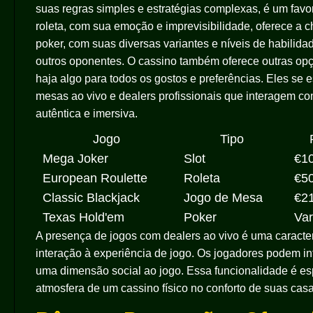
suas regras simples e estratégias complexas, é um favor
roleta, com sua emoção e imprevisibilidade, oferece a
poker, com suas diversas variantes e níveis de habilid
outros oponentes. O cassino também oferece outras opç
haja algo para todos os gostos e preferências. Eles se 
mesas ao vivo e dealers profissionais que interagem c
autêntica e imersiva.
Jogo
Tipo
Mega Joker
Slot
€1
European Roulette
Roleta
€5
Classic Blackjack
Jogo de Mesa
€2
Texas Hold'em
Poker
Var
A presença de jogos com dealers ao vivo é uma caracter
interação à experiência de jogo. Os jogadores podem in
uma dimensão social ao jogo. Essa funcionalidade é es
atmosfera de um cassino físico no conforto de suas casa