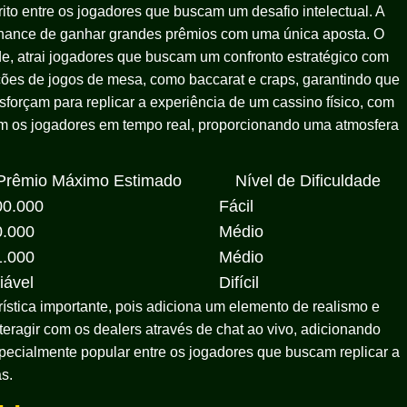
ito entre os jogadores que buscam um desafio intelectual. A
 chance de ganhar grandes prêmios com uma única aposta. O
ade, atrai jogadores que buscam um confronto estratégico com
ões de jogos de mesa, como baccarat e craps, garantindo que
esforçam para replicar a experiência de um cassino físico, com
om os jogadores em tempo real, proporcionando uma atmosfera
Prêmio Máximo Estimado
Nível de Dificuldade
00.000
Fácil
0.000
Médio
1.000
Médio
iável
Difícil
ística importante, pois adiciona um elemento de realismo e
teragir com os dealers através de chat ao vivo, adicionando
pecialmente popular entre os jogadores que buscam replicar a
s.