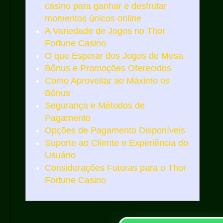
casino para ganhar e desfrutar
momentos únicos online
A Variedade de Jogos no Thor
Fortune Casino
O que Esperar dos Jogos de Mesa
Bônus e Promoções Oferecidos
Como Aproveitar ao Máximo os
Bônus
Segurança e Métodos de
Pagamento
Opções de Pagamento Disponíveis
Suporte ao Cliente e Experiência do
Usuário
Considerações Futuras para o Thor
Fortune Casino