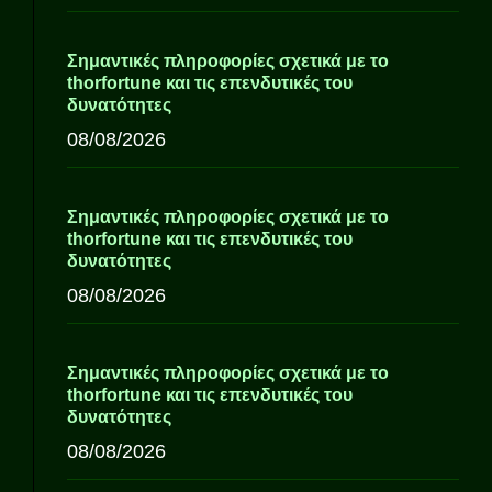
Σημαντικές πληροφορίες σχετικά με το
thorfortune και τις επενδυτικές του
δυνατότητες
08/08/2026
Σημαντικές πληροφορίες σχετικά με το
thorfortune και τις επενδυτικές του
δυνατότητες
08/08/2026
Σημαντικές πληροφορίες σχετικά με το
thorfortune και τις επενδυτικές του
δυνατότητες
08/08/2026