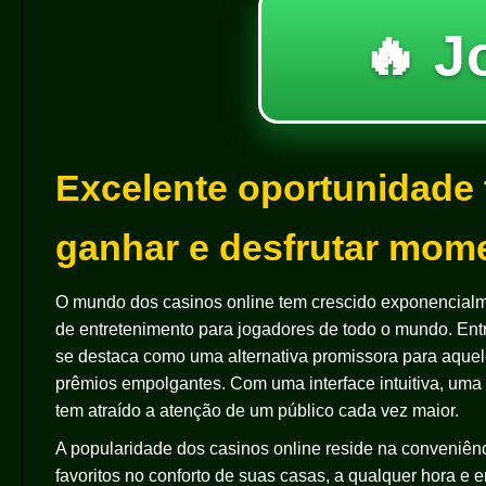
🔥 J
Excelente oportunidade 
ganhar e desfrutar mome
O mundo dos casinos online tem crescido exponencial
de entretenimento para jogadores de todo o mundo. Entr
se destaca como uma alternativa promissora para aque
prêmios empolgantes. Com uma interface intuitiva, uma 
tem atraído a atenção de um público cada vez maior.
A popularidade dos casinos online reside na conveniên
favoritos no conforto de suas casas, a qualquer hora e e