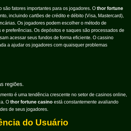
 são fatores importantes para os jogadores. O
thor fortune
 incluindo cartões de crédito e débito (Visa, Mastercard),
s bancárias. Os jogadores podem escolher o método de
e preferências. Os depósitos e saques são processados de
sam acessar seus fundos de forma eficiente. O cassino
ada a ajudar os jogadores com quaisquer problemas
s regiões.
ento é uma tendência crescente no setor de casinos online,
ça. O
thor fortune casino
está constantemente avaliando
des de seus jogadores.
ência do Usuário