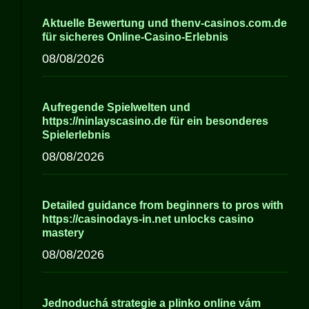
Aktuelle Bewertung und thenv-casinos.com.de
für sicheres Online-Casino-Erlebnis
08/08/2026
Aufregende Spielwelten und
https://ninlayscasino.de für ein besonderes
Spielerlebnis
08/08/2026
Detailed guidance from beginners to pros with
https://casinodays-in.net unlocks casino
mastery
08/08/2026
Jednoduchá strategie a plinko online vám