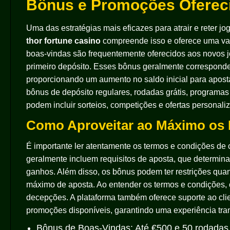
Bônus e Promoções Oferec
Uma das estratégias mais eficazes para atrair e reter j
thor fortune casino
compreende isso e oferece uma var
boas-vindas são frequentemente oferecidos aos novos j
primeiro depósito. Esses bônus geralmente corresponde
proporcionando um aumento no saldo inicial para apost
bônus de depósito regulares, rodadas grátis, programa
podem incluir sorteios, competições e ofertas personali
Como Aproveitar ao Máximo os
É importante ler atentamente os termos e condições de 
geralmente incluem requisitos de aposta, que determina
ganhos. Além disso, os bônus podem ter restrições qua
máximo de aposta. Ao entender os termos e condições, 
decepções. A plataforma também oferece suporte ao cli
promoções disponíveis, garantindo uma experiência tran
Bônus de Boas-Vindas: Até €500 e 50 rodadas 