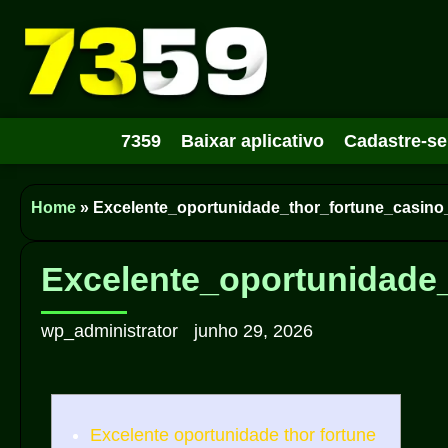
7359
Baixar aplicativo
Cadastre-se
Home
»
Excelente_oportunidade_thor_fortune_casin
Excelente_oportunidade
wp_administrator
junho 29, 2026
Excelente oportunidade thor fortune