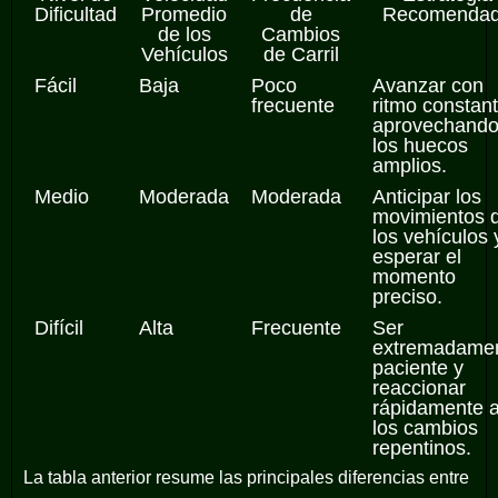
Dificultad
Promedio
de
Recomenda
de los
Cambios
Vehículos
de Carril
Fácil
Baja
Poco
Avanzar con
frecuente
ritmo constant
aprovechand
los huecos
amplios.
Medio
Moderada
Moderada
Anticipar los
movimientos 
los vehículos 
esperar el
momento
preciso.
Difícil
Alta
Frecuente
Ser
extremadame
paciente y
reaccionar
rápidamente 
los cambios
repentinos.
La tabla anterior resume las principales diferencias entre