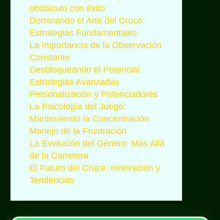
obstáculo con éxito
Dominando el Arte del Cruce:
Estrategias Fundamentales
La Importancia de la Observación
Constante
Desbloqueando el Potencial:
Estrategias Avanzadas
Personalización y Potenciadores
La Psicología del Juego:
Manteniendo la Concentración
Manejo de la Frustración
La Evolución del Género: Más Allá
de la Carretera
El Futuro del Cruce: Innovación y
Tendencias