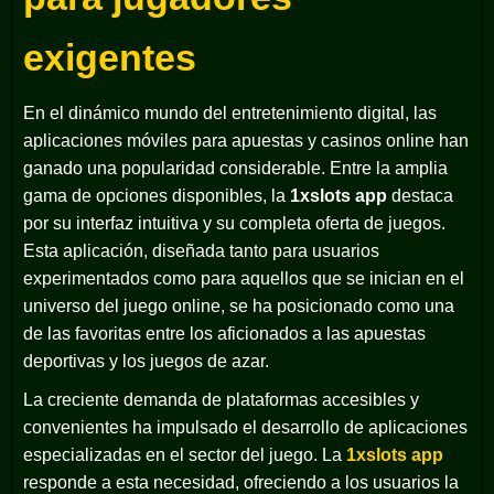
exigentes
En el dinámico mundo del entretenimiento digital, las
aplicaciones móviles para apuestas y casinos online han
ganado una popularidad considerable. Entre la amplia
gama de opciones disponibles, la
1xslots app
destaca
por su interfaz intuitiva y su completa oferta de juegos.
Esta aplicación, diseñada tanto para usuarios
experimentados como para aquellos que se inician en el
universo del juego online, se ha posicionado como una
de las favoritas entre los aficionados a las apuestas
deportivas y los juegos de azar.
La creciente demanda de plataformas accesibles y
convenientes ha impulsado el desarrollo de aplicaciones
especializadas en el sector del juego. La
1xslots app
responde a esta necesidad, ofreciendo a los usuarios la