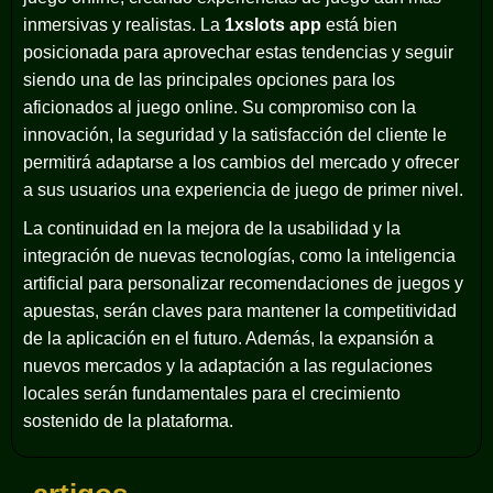
inmersivas y realistas. La
1xslots app
está bien
posicionada para aprovechar estas tendencias y seguir
siendo una de las principales opciones para los
aficionados al juego online. Su compromiso con la
innovación, la seguridad y la satisfacción del cliente le
permitirá adaptarse a los cambios del mercado y ofrecer
a sus usuarios una experiencia de juego de primer nivel.
La continuidad en la mejora de la usabilidad y la
integración de nuevas tecnologías, como la inteligencia
artificial para personalizar recomendaciones de juegos y
apuestas, serán claves para mantener la competitividad
de la aplicación en el futuro. Además, la expansión a
nuevos mercados y la adaptación a las regulaciones
locales serán fundamentales para el crecimiento
sostenido de la plataforma.