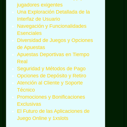
jugadores exigentes
Una Exploración Detallada de la
Interfaz de Usuario
Navegación y Funcionalidades
Esenciales
Diversidad de Juegos y Opciones
de Apuestas
Apuestas Deportivas en Tiempo
Real
Seguridad y Métodos de Pago
Opciones de Depósito y Retiro
Atención al Cliente y Soporte
Técnico
Promociones y Bonificaciones
Exclusivas
El Futuro de las Aplicaciones de
Juego Online y 1xslots