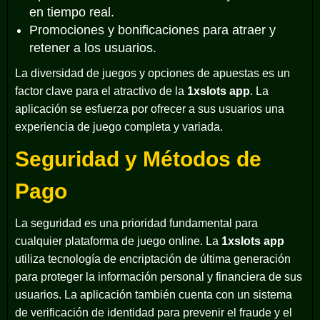
en tiempo real.
Promociones y bonificaciones para atraer y
retener a los usuarios.
La diversidad de juegos y opciones de apuestas es un
factor clave para el atractivo de la
1xslots app
. La
aplicación se esfuerza por ofrecer a sus usuarios una
experiencia de juego completa y variada.
Seguridad y Métodos de
Pago
La seguridad es una prioridad fundamental para
cualquier plataforma de juego online. La
1xslots app
utiliza tecnología de encriptación de última generación
para proteger la información personal y financiera de sus
usuarios. La aplicación también cuenta con un sistema
de verificación de identidad para prevenir el fraude y el