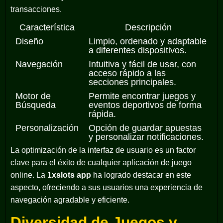
transacciones.
Característica
Descripción
Diseño
Limpio, ordenado y adaptable
a diferentes dispositivos.
Navegación
Intuitiva y fácil de usar, con
acceso rápido a las
secciones principales.
Motor de
Permite encontrar juegos y
Búsqueda
eventos deportivos de forma
rápida.
Personalización
Opción de guardar apuestas
y personalizar notificaciones.
La optimización de la interfaz de usuario es un factor
clave para el éxito de cualquier aplicación de juego
online. La
1xslots app
ha logrado destacar en este
aspecto, ofreciendo a sus usuarios una experiencia de
navegación agradable y eficiente.
Diversidad de Juegos y