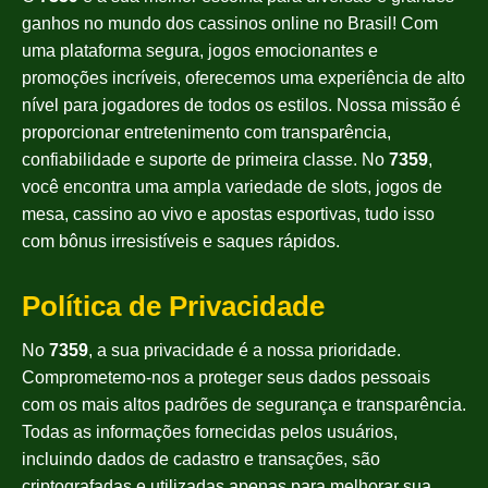
ganhos no mundo dos cassinos online no Brasil! Com
uma plataforma segura, jogos emocionantes e
promoções incríveis, oferecemos uma experiência de alto
nível para jogadores de todos os estilos. Nossa missão é
proporcionar entretenimento com transparência,
confiabilidade e suporte de primeira classe. No
7359
,
você encontra uma ampla variedade de slots, jogos de
mesa, cassino ao vivo e apostas esportivas, tudo isso
com bônus irresistíveis e saques rápidos.
Política de Privacidade
No
7359
, a sua privacidade é a nossa prioridade.
Comprometemo-nos a proteger seus dados pessoais
com os mais altos padrões de segurança e transparência.
Todas as informações fornecidas pelos usuários,
incluindo dados de cadastro e transações, são
criptografadas e utilizadas apenas para melhorar sua