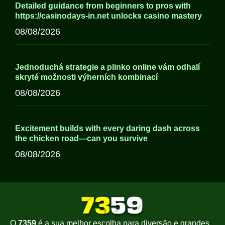
Detailed guidance from beginners to pros with
https://casinodays-in.net unlocks casino mastery
08/08/2026
Jednoduchá strategie a plinko online vám odhalí
skryté možnosti výherních kombinací
08/08/2026
Excitement builds with every daring dash across
the chicken road—can you survive
08/08/2026
O
7359
é a sua melhor escolha para diversão e grandes