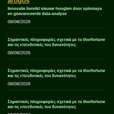
artigos
Innovatie bereikt nieuwe hoogten door spinmaya
en geavanceerde data-analyse
08/08/2026
Σημαντικές πληροφορίες σχετικά με το thorfortune
και τις επενδυτικές του δυνατότητες
08/08/2026
Σημαντικές πληροφορίες σχετικά με το thorfortune
και τις επενδυτικές του δυνατότητες
08/08/2026
Σημαντικές πληροφορίες σχετικά με το thorfortune
και τις επενδυτικές του δυνατότητες