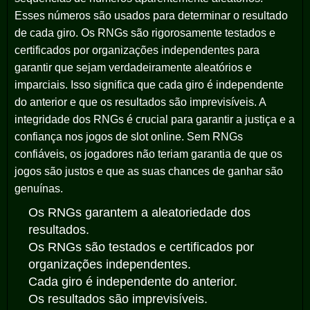
Esses números são usados para determinar o resultado
de cada giro. Os RNGs são rigorosamente testados e
certificados por organizações independentes para
garantir que sejam verdadeiramente aleatórios e
imparciais. Isso significa que cada giro é independente
do anterior e que os resultados são imprevisíveis. A
integridade dos RNGs é crucial para garantir a justiça e a
confiança nos jogos de slot online. Sem RNGs
confiáveis, os jogadores não teriam garantia de que os
jogos são justos e que as suas chances de ganhar são
genuínas.
Os RNGs garantem a aleatoriedade dos
resultados.
Os RNGs são testados e certificados por
organizações independentes.
Cada giro é independente do anterior.
Os resultados são imprevisíveis.