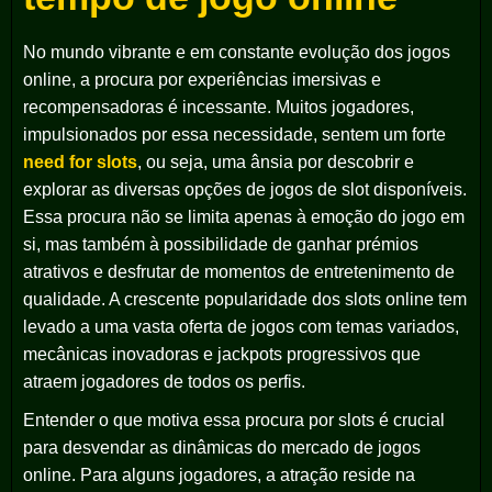
No mundo vibrante e em constante evolução dos jogos
online, a procura por experiências imersivas e
recompensadoras é incessante. Muitos jogadores,
impulsionados por essa necessidade, sentem um forte
need for slots
, ou seja, uma ânsia por descobrir e
explorar as diversas opções de jogos de slot disponíveis.
Essa procura não se limita apenas à emoção do jogo em
si, mas também à possibilidade de ganhar prémios
atrativos e desfrutar de momentos de entretenimento de
qualidade. A crescente popularidade dos slots online tem
levado a uma vasta oferta de jogos com temas variados,
mecânicas inovadoras e jackpots progressivos que
atraem jogadores de todos os perfis.
Entender o que motiva essa procura por slots é crucial
para desvendar as dinâmicas do mercado de jogos
online. Para alguns jogadores, a atração reside na