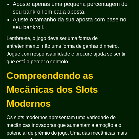
Aposte apenas uma pequena percentagem do
seu bankroll em cada aposta.
Ajuste o tamanho da sua aposta com base no
seu bankroll.
Lembre-se, o jogo deve ser uma forma de
entretenimento, não uma forma de ganhar dinheiro.
Jogue com responsabilidade e procure ajuda se sentir
que está a perder o controlo.
Compreendendo as
Mecânicas dos Slots
Modernos
Os slots modernos apresentam uma variedade de
mecânicas inovadoras que aumentam a emoção e o
potencial de prémio do jogo. Uma das mecânicas mais