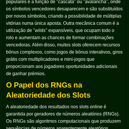
populares é a função de "cascata" ou "avalancha", onde
os símbolos vencedores desaparecem e são substituídos
por novos símbolos, criando a possibilidade de múltiplas
vitórias numa única aposta. Outra mecânica comum é a
utilização de "wilds" expansíveis, que ocupam todo o
rolo e aumentam as chances de formar combinações
vencedoras. Além disso, muitos slots oferecem recursos
bónus complexos, como jogos de bónus interativos, giros
grátis com multiplicadores e mini-jogos que
proporcionam aos jogadores oportunidades adicionais
de ganhar prémios.
O Papel dos RNGs na
Aleatoriedade dos Slots
A aleatoriedade dos resultados nos slots online é
garantida por geradores de números aleatórios (RNGs).
Os RNGs são algoritmos computacionais que produzem
sequências de números aparentemente aleatórios.