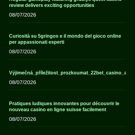
review delivers exciting opportunities
08/07/2026
Curiosità su 5gringos e il mondo del gioco online
per appassionati esperti
08/07/2026
Výjimečná_příležitost_prozkoumat_22bet_casino_a_j
08/07/2026
Pratiques ludiques innovantes pour découvrir le
nouveau casino en ligne suisse facilement
08/07/2026