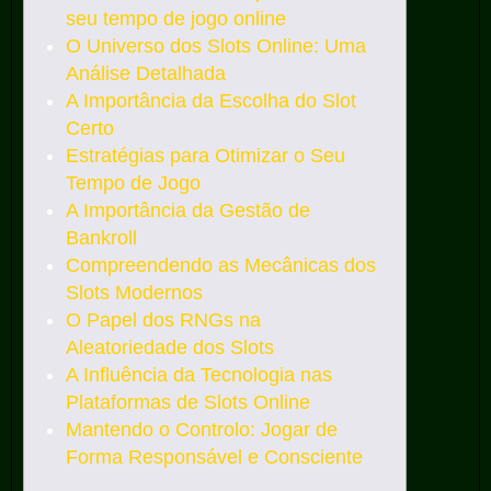
seu tempo de jogo online
O Universo dos Slots Online: Uma
Análise Detalhada
A Importância da Escolha do Slot
Certo
Estratégias para Otimizar o Seu
Tempo de Jogo
A Importância da Gestão de
Bankroll
Compreendendo as Mecânicas dos
Slots Modernos
O Papel dos RNGs na
Aleatoriedade dos Slots
A Influência da Tecnologia nas
Plataformas de Slots Online
Mantendo o Controlo: Jogar de
Forma Responsável e Consciente