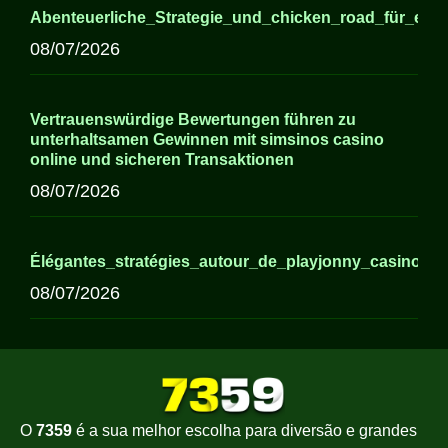
Abenteuerliche_Strategie_und_chicken_road_für_erfa
08/07/2026
Vertrauenswürdige Bewertungen führen zu
unterhaltsamen Gewinnen mit simsinos casino
online und sicheren Transaktionen
08/07/2026
Élégantes_stratégies_autour_de_playjonny_casino_p
08/07/2026
O
7359
é a sua melhor escolha para diversão e grandes