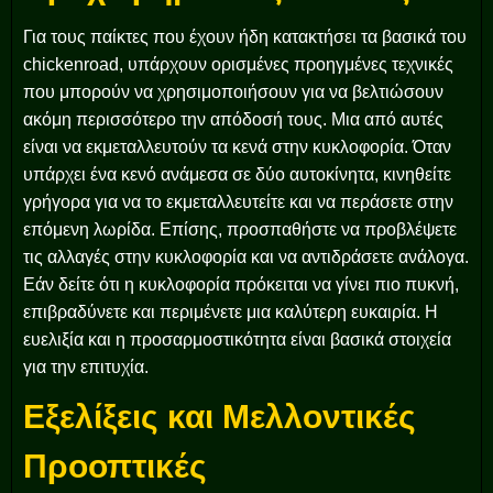
Για τους παίκτες που έχουν ήδη κατακτήσει τα βασικά του
chickenroad
, υπάρχουν ορισμένες προηγμένες τεχνικές
που μπορούν να χρησιμοποιήσουν για να βελτιώσουν
ακόμη περισσότερο την απόδοσή τους. Μια από αυτές
είναι να εκμεταλλευτούν τα κενά στην κυκλοφορία. Όταν
υπάρχει ένα κενό ανάμεσα σε δύο αυτοκίνητα, κινηθείτε
γρήγορα για να το εκμεταλλευτείτε και να περάσετε στην
επόμενη λωρίδα. Επίσης, προσπαθήστε να προβλέψετε
τις αλλαγές στην κυκλοφορία και να αντιδράσετε ανάλογα.
Εάν δείτε ότι η κυκλοφορία πρόκειται να γίνει πιο πυκνή,
επιβραδύνετε και περιμένετε μια καλύτερη ευκαιρία. Η
ευελιξία και η προσαρμοστικότητα είναι βασικά στοιχεία
για την επιτυχία.
Εξελίξεις και Μελλοντικές
Προοπτικές