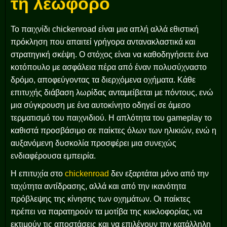
τη λεωφόρο
Το παιχνίδι
chickenroad
είναι μια απλή αλλά εθιστική
πρόκληση που απαιτεί γρήγορα αντανακλαστικά και
στρατηγική σκέψη. Ο στόχος είναι να καθοδηγήσετε ένα
κοτόπουλο με ασφάλεια πέρα από έναν πολυσύχναστο
δρόμο, αποφεύγοντας τα διερχόμενα οχήματα. Κάθε
επιτυχής διάβαση λωρίδας ανταμείβεται με πόντους, ενώ
μια σύγκρουση με ένα αυτοκίνητο οδηγεί σε άμεσο
τερματισμό του παιχνιδιού. Η απλότητα του gameplay το
καθιστά προσβάσιμο σε παίκτες όλων των ηλικιών, ενώ η
αυξανόμενη δυσκολία προσφέρει μια συνεχώς
ενδιαφέρουσα εμπειρία.
Η επιτυχία στο
chickenroad
δεν εξαρτάται μόνο από την
ταχύτητα αντίδρασης, αλλά και από την ικανότητα
πρόβλεψης της κίνησης των οχημάτων. Οι παίκτες
πρέπει να παρατηρούν τα μοτίβα της κυκλοφορίας, να
εκτιμούν τις αποστάσεις και να επιλέγουν την κατάλληλη