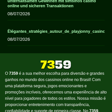
unterhaltsamen Gewinnen mit simsinos casino
online und sicheren Transaktionen
08/07/2026
Élégantes_stratégies_autour_de_playjonny_casino_p
08/07/2026
O
7359
é a sua melhor escolha para diversão e grandes
ganhos no mundo dos cassinos online no Brasil! Com
uma plataforma segura, jogos emocionantes e
promoções incríveis, oferecemos uma experiência de alto
nível para jogadores de todos os estilos. Nossa missão é
proporcionar entretenimento com transparência,
confiabilidade e suporte de primeira classe. No
7359
,