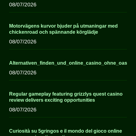
08/07/2026
Motorvägens kurvor bjuder på utmaningar med
chickenroad och spännande körglädje
08/07/2026
Alternativen_finden_und_online_casino_ohne_oasis
08/07/2026
Regular gameplay featuring grizzlys quest casino
review delivers exciting opportunities
08/07/2026
Curiosità su 5gringos e il mondo del gioco online