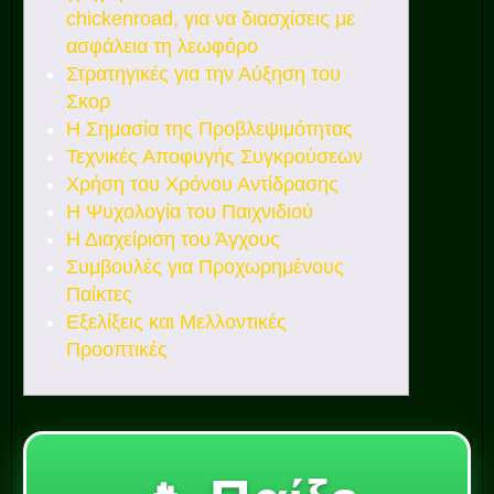
chickenroad, για να διασχίσεις με
ασφάλεια τη λεωφόρο
Στρατηγικές για την Αύξηση του
Σκορ
Η Σημασία της Προβλεψιμότητας
Τεχνικές Αποφυγής Συγκρούσεων
Χρήση του Χρόνου Αντίδρασης
Η Ψυχολογία του Παιχνιδιού
Η Διαχείριση του Άγχους
Συμβουλές για Προχωρημένους
Παίκτες
Εξελίξεις και Μελλοντικές
Προοπτικές