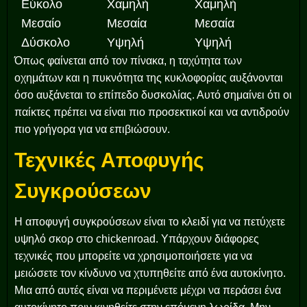
Εύκολο
Χαμηλή
Χαμηλή
Μεσαίο
Μεσαία
Μεσαία
Δύσκολο
Υψηλή
Υψηλή
Όπως φαίνεται από τον πίνακα, η ταχύτητα των
οχημάτων και η πυκνότητα της κυκλοφορίας αυξάνονται
όσο αυξάνεται το επίπεδο δυσκολίας. Αυτό σημαίνει ότι οι
παίκτες πρέπει να είναι πιο προσεκτικοί και να αντιδρούν
πιο γρήγορα για να επιβιώσουν.
Τεχνικές Αποφυγής
Συγκρούσεων
Η αποφυγή συγκρούσεων είναι το κλειδί για να πετύχετε
υψηλό σκορ στο
chickenroad
. Υπάρχουν διάφορες
τεχνικές που μπορείτε να χρησιμοποιήσετε για να
μειώσετε τον κίνδυνο να χτυπηθείτε από ένα αυτοκίνητο.
Μια από αυτές είναι να περιμένετε μέχρι να περάσει ένα