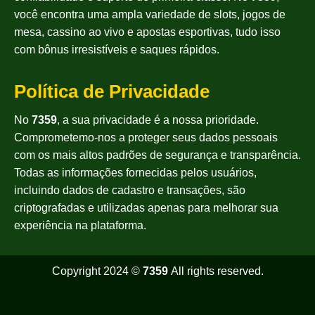
você encontra uma ampla variedade de slots, jogos de
mesa, cassino ao vivo e apostas esportivas, tudo isso
com bônus irresistíveis e saques rápidos.
Política de Privacidade
No
7359
, a sua privacidade é a nossa prioridade.
Comprometemo-nos a proteger seus dados pessoais
com os mais altos padrões de segurança e transparência.
Todas as informações fornecidas pelos usuários,
incluindo dados de cadastro e transações, são
criptografadas e utilizadas apenas para melhorar sua
experiência na plataforma.
Copyright 2024 ©
7359
All rights reserved.