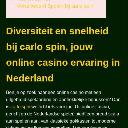
Verantwoord Spelen bij carlo spin
Diversiteit en snelheid
bij carlo spin, jouw
online casino ervaring in
Nederland
Ben je op zoek naar een online casino met een
uitgebreid spelaanbod en aantrekkelijke bonussen? Dan
is
carlo spin
wellicht iets voor jou. Dit online casino,
gericht op de Nederlandse speler, biedt een breed scala
aan spellen aan, van klassieke gokkasten tot moderne