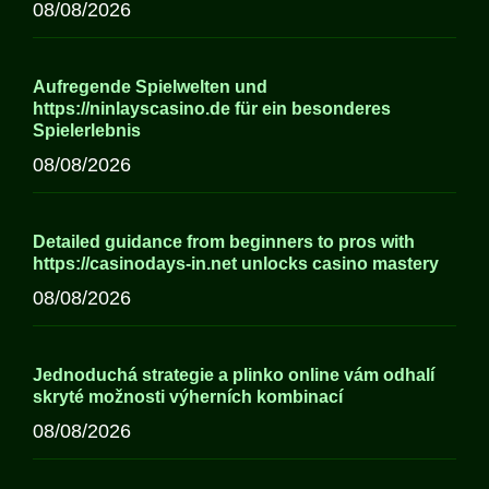
08/08/2026
Aufregende Spielwelten und
https://ninlayscasino.de für ein besonderes
Spielerlebnis
08/08/2026
Detailed guidance from beginners to pros with
https://casinodays-in.net unlocks casino mastery
08/08/2026
Jednoduchá strategie a plinko online vám odhalí
skryté možnosti výherních kombinací
08/08/2026