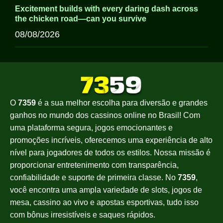
Excitement builds with every daring dash across
the chicken road—can you survive
08/08/2026
O
7359
é a sua melhor escolha para diversão e grandes
ganhos no mundo dos cassinos online no Brasil! Com
uma plataforma segura, jogos emocionantes e
promoções incríveis, oferecemos uma experiência de alto
nível para jogadores de todos os estilos. Nossa missão é
proporcionar entretenimento com transparência,
confiabilidade e suporte de primeira classe. No
7359
,
você encontra uma ampla variedade de slots, jogos de
mesa, cassino ao vivo e apostas esportivas, tudo isso
com bônus irresistíveis e saques rápidos.