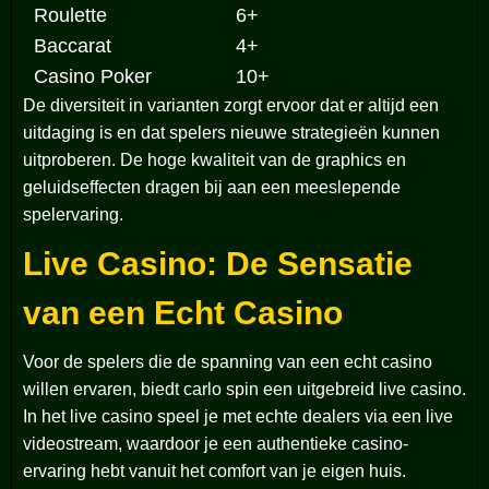
Roulette
6+
Baccarat
4+
Casino Poker
10+
De diversiteit in varianten zorgt ervoor dat er altijd een
uitdaging is en dat spelers nieuwe strategieën kunnen
uitproberen. De hoge kwaliteit van de graphics en
geluidseffecten dragen bij aan een meeslepende
spelervaring.
Live Casino: De Sensatie
van een Echt Casino
Voor de spelers die de spanning van een echt casino
willen ervaren, biedt carlo spin een uitgebreid live casino.
In het live casino speel je met echte dealers via een live
videostream, waardoor je een authentieke casino-
ervaring hebt vanuit het comfort van je eigen huis.