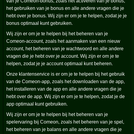
van je Comeon-bonus, zoals het activeren van je bonus,
het gebruiken van je bonus en alle andere vragen die je
hebt over je bonus. Wij zijn er om je te helpen, zodat je je
bonus optimaal kunt gebruiken.
Wij zijn er om je te helpen bij het beheren van je
Comeon-account, zoals het aanmaken van een nieuw
account, het beheren van je wachtwoord en alle andere
vragen die je hebt over je account. Wij zijn er om je te
helpen, zodat je je account optimaal kunt beheren.
Onze klantenservice is er om je te helpen bij het gebruik
van de Comeon-app, zoals het downloaden van de app,
het installeren van de app en alle andere vragen die je
hebt over de app. Wij zijn er om je te helpen, zodat je de
app optimaal kunt gebruiken.
Wij zijn er om je te helpen bij het beheren van je
spelervaring bij Comeon, zoals het beheren van je spel,
het beheren van je balans en alle andere vragen die je