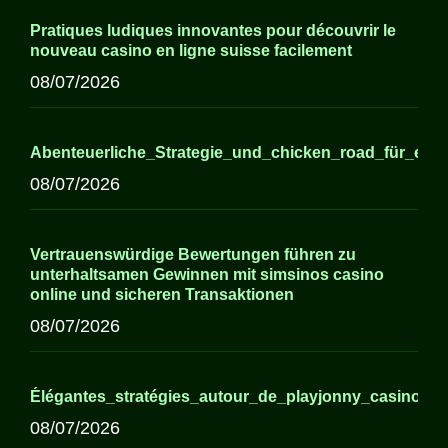
Pratiques ludiques innovantes pour découvrir le
nouveau casino en ligne suisse facilement
08/07/2026
Abenteuerliche_Strategie_und_chicken_road_für_erfa
08/07/2026
Vertrauenswürdige Bewertungen führen zu
unterhaltsamen Gewinnen mit simsinos casino
online und sicheren Transaktionen
08/07/2026
Élégantes_stratégies_autour_de_playjonny_casino_p
08/07/2026