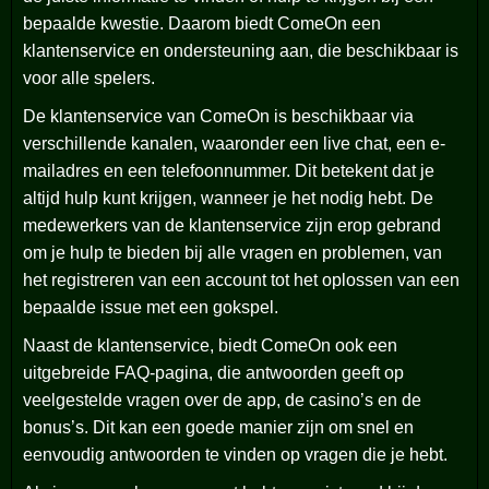
bepaalde kwestie. Daarom biedt ComeOn een
klantenservice en ondersteuning aan, die beschikbaar is
voor alle spelers.
De klantenservice van ComeOn is beschikbaar via
verschillende kanalen, waaronder een live chat, een e-
mailadres en een telefoonnummer. Dit betekent dat je
altijd hulp kunt krijgen, wanneer je het nodig hebt. De
medewerkers van de klantenservice zijn erop gebrand
om je hulp te bieden bij alle vragen en problemen, van
het registreren van een account tot het oplossen van een
bepaalde issue met een gokspel.
Naast de klantenservice, biedt ComeOn ook een
uitgebreide FAQ-pagina, die antwoorden geeft op
veelgestelde vragen over de app, de casino’s en de
bonus’s. Dit kan een goede manier zijn om snel en
eenvoudig antwoorden te vinden op vragen die je hebt.