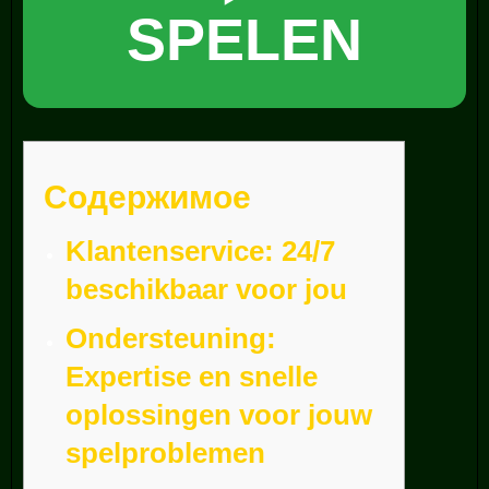
SPELEN
Содержимое
Klantenservice: 24/7
beschikbaar voor jou
Ondersteuning:
Expertise en snelle
oplossingen voor jouw
spelproblemen