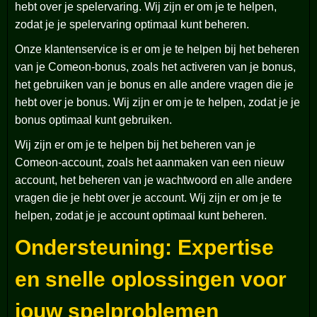
hebt over je spelervaring. Wij zijn er om je te helpen,
zodat je je spelervaring optimaal kunt beheren.
Onze klantenservice is er om je te helpen bij het beheren
van je Comeon-bonus, zoals het activeren van je bonus,
het gebruiken van je bonus en alle andere vragen die je
hebt over je bonus. Wij zijn er om je te helpen, zodat je je
bonus optimaal kunt gebruiken.
Wij zijn er om je te helpen bij het beheren van je
Comeon-account, zoals het aanmaken van een nieuw
account, het beheren van je wachtwoord en alle andere
vragen die je hebt over je account. Wij zijn er om je te
helpen, zodat je je account optimaal kunt beheren.
Ondersteuning: Expertise
en snelle oplossingen voor
jouw spelproblemen