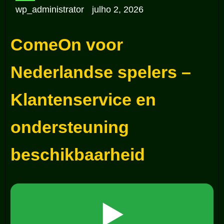
wp_administrator
julho 2, 2026
ComeOn voor
Nederlandse spelers –
Klantenservice en
ondersteuning
beschikbaarheid
▶️