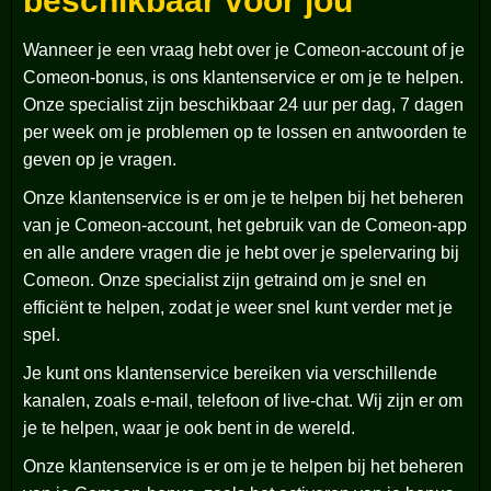
beschikbaar voor jou
Wanneer je een vraag hebt over je Comeon-account of je
Comeon-bonus, is ons klantenservice er om je te helpen.
Onze specialist zijn beschikbaar 24 uur per dag, 7 dagen
per week om je problemen op te lossen en antwoorden te
geven op je vragen.
Onze klantenservice is er om je te helpen bij het beheren
van je Comeon-account, het gebruik van de Comeon-app
en alle andere vragen die je hebt over je spelervaring bij
Comeon. Onze specialist zijn getraind om je snel en
efficiënt te helpen, zodat je weer snel kunt verder met je
spel.
Je kunt ons klantenservice bereiken via verschillende
kanalen, zoals e-mail, telefoon of live-chat. Wij zijn er om
je te helpen, waar je ook bent in de wereld.
Onze klantenservice is er om je te helpen bij het beheren