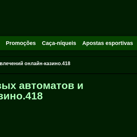
Promoções
Caça-níqueis
Apostas esportivas
звлечений онлайн-казино.418
вых автоматов и
зино.418