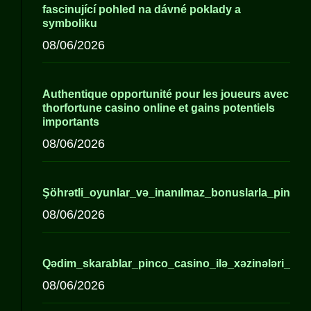
fascinující pohled na dávné poklady a
symboliku
08/06/2026
Authentique opportunité pour les joueurs avec
thorfortune casino online et gains potentiels
importants
08/06/2026
Şöhrətli_oyunlar_və_inanılmaz_bonuslarla_pinco_
08/06/2026
Qədim_skarablar_pinco_casino_ilə_xəzinələri_açır_a
08/06/2026