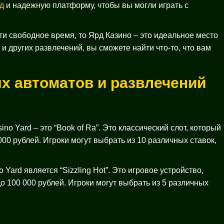
рд
и надежную платформу, чтобы вы могли играть с
и свободное время, то Ярд Казино – это идеальное место
и других развлечений, вы сможете найти что-то, что вам
ых автоматов и развлечений
o Yard – это “Book of Ra”. Это классический слот, который
00 рублей. Игроки могут выбрать из 10 различных ставок,
ard является “Sizzling Hot”. Это игровое устройство,
о 100 000 рублей. Игроки могут выбрать из 5 различных