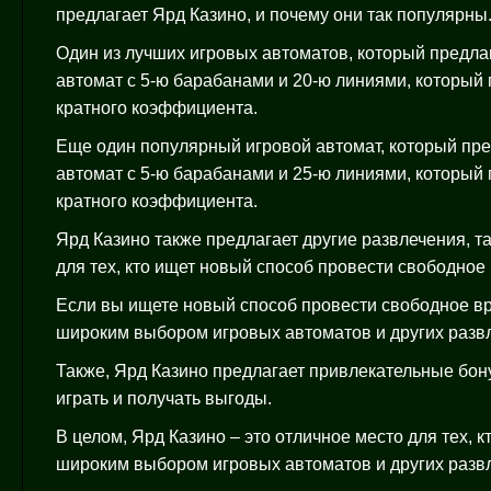
предлагает Ярд Казино, и почему они так популярны
Один из лучших игровых автоматов, который предлаг
автомат с 5-ю барабанами и 20-ю линиями, который 
кратного коэффициента.
Еще один популярный игровой автомат, который пред
автомат с 5-ю барабанами и 25-ю линиями, который 
кратного коэффициента.
Ярд Казино также предлагает другие развлечения, та
для тех, кто ищет новый способ провести свободное
Если вы ищете новый способ провести свободное вре
широким выбором игровых автоматов и других развле
Также, Ярд Казино предлагает привлекательные бон
играть и получать выгоды.
В целом, Ярд Казино – это отличное место для тех, 
широким выбором игровых автоматов и других развле