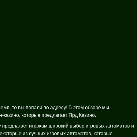
емя, то вы попали по адресу! В этом обзоре мы
-казино, которые предлагает Ярд Казино.
ое предлагает игрокам широкий выбор игровых автоматов и
некоторые из лучших игровых автоматов, которые