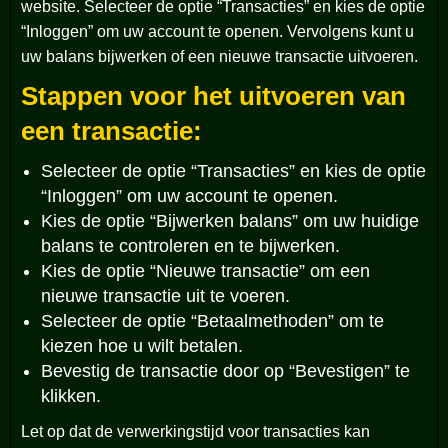
website. Selecteer de optie “Transacties” en kies de optie
“Inloggen” om uw account te openen. Vervolgens kunt u
uw balans bijwerken of een nieuwe transactie uitvoeren.
Stappen voor het uitvoeren van
een transactie:
Selecteer de optie “Transacties” en kies de optie
“Inloggen” om uw account te openen.
Kies de optie “Bijwerken balans” om uw huidige
balans te controleren en te bijwerken.
Kies de optie “Nieuwe transactie” om een
nieuwe transactie uit te voeren.
Selecteer de optie “Betaalmethoden” om te
kiezen hoe u wilt betalen.
Bevestig de transactie door op “Bevestigen” te
klikken.
Let op dat de verwerkingstijd voor transacties kan