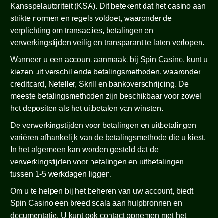
Kansspelautoriteit (KSA). Dit betekent dat het casino aan
strikte normen en regels voldoet, waaronder de
verplichting om transacties, betalingen en
verwerkingstijden veilig en transparant te laten verlopen.
Wanneer u een account aanmaakt bij Spin Casino, kunt u
kiezen uit verschillende betalingsmethoden, waaronder
creditcard, Neteller, Skrill en bankoverschrijding. De
meeste betalingsmethoden zijn beschikbaar voor zowel
het depositen als het uitbetalen van winsten.
De verwerkingstijden voor betalingen en uitbetalingen
variëren afhankelijk van de betalingsmethode die u kiest.
In het algemeen kan worden gesteld dat de
verwerkingstijden voor betalingen en uitbetalingen
tussen 1-5 werkdagen liggen.
Om u te helpen bij het beheren van uw account, biedt
Spin Casino een breed scala aan hulpbronnen en
documentatie. U kunt ook contact opnemen met het