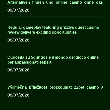
Alternativen_finden_und_online_casino_ohne_oasis
08/07/2026
Regular gameplay featuring grizzlys quest casino
review delivers exciting opportunities
08/07/2026
Curiosità su 5gringos e il mondo del gioco online
per appassionati esperti
08/07/2026
Výjimečná_příležitost_prozkoumat_22bet_casino_a_j
08/07/2026