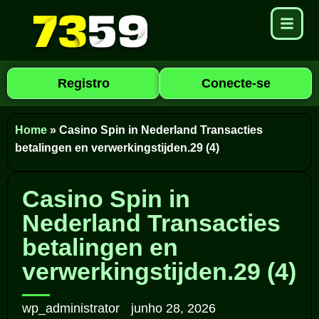
Registro
Conecte-se
Home
»
Casino Spin in Nederland Transacties
betalingen en verwerkingstijden.29 (4)
Casino Spin in
Nederland Transacties
betalingen en
verwerkingstijden.29 (4)
wp_administrator
junho 28, 2026