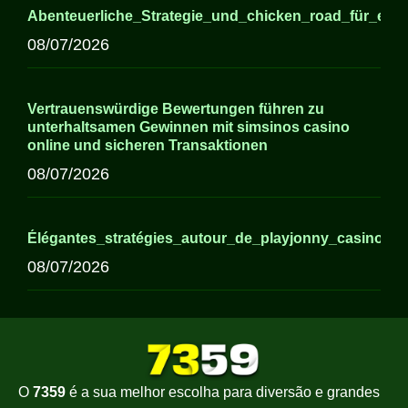
Abenteuerliche_Strategie_und_chicken_road_für_erfa
08/07/2026
Vertrauenswürdige Bewertungen führen zu
unterhaltsamen Gewinnen mit simsinos casino
online und sicheren Transaktionen
08/07/2026
Élégantes_stratégies_autour_de_playjonny_casino_p
08/07/2026
O
7359
é a sua melhor escolha para diversão e grandes