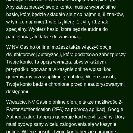
Aby zabezpieczyć swoje konto, musisz wybrać silne
hasło, które będzie składało się z co najmniej 8 znaków,
w tym co najmniej 1 wielką literę, 1 cyfrę i 1 znak
specjalny. Wybierz hasło, które będzie trudne do
pamiętania, ale łatwe do wpisania.
W NV Casino online, możesz także włączyć opcję
dwufaktorowej autoryzacji, która dodatkowo zabezpieczy
Twoje konto. Ta opcja wymaga, abyś w każdym
przypadku logowania w kasynie online wpisał kod
generowany przez aplikację mobilną. W ten sposób,
Twoje konto będzie chronione przed nieautoryzowanymi
dostępami.
Wreszcie, NV Casino online oferuje także możliwość 2-
Factor Authentication (2FA) za pomocą aplikacji Google
Authenticator. Ta opcja generuje kod weryfikacyjny, który
musi być wpisany w celu zalogowania się w kasynie
online. W ten sposób, Twoje konto będzie chronione