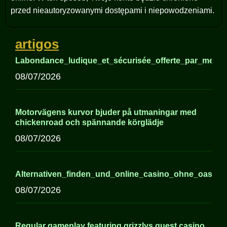
przed nieautoryzowanymi dostępami i niepowodzeniami.
artigos
Labondance_ludique_et_sécurisée_offerte_par_meille
08/07/2026
Motorvägens kurvor bjuder på utmaningar med
chickenroad och spännande körglädje
08/07/2026
Alternativen_finden_und_online_casino_ohne_oasis
08/07/2026
Regular gameplay featuring grizzlys quest casino