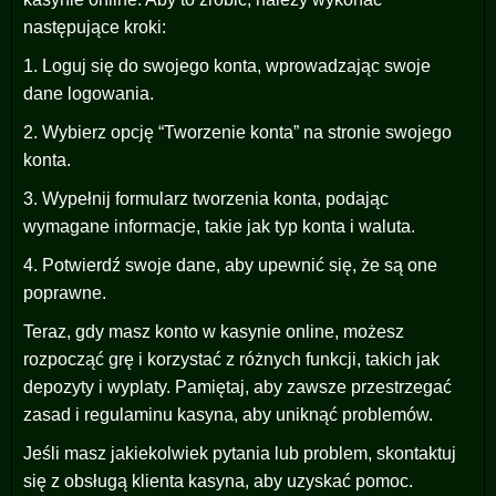
następujące kroki:
1. Loguj się do swojego konta, wprowadzając swoje
dane logowania.
2. Wybierz opcję “Tworzenie konta” na stronie swojego
konta.
3. Wypełnij formularz tworzenia konta, podając
wymagane informacje, takie jak typ konta i waluta.
4. Potwierdź swoje dane, aby upewnić się, że są one
poprawne.
Teraz, gdy masz konto w kasynie online, możesz
rozpocząć grę i korzystać z różnych funkcji, takich jak
depozyty i wyplaty. Pamiętaj, aby zawsze przestrzegać
zasad i regulaminu kasyna, aby uniknąć problemów.
Jeśli masz jakiekolwiek pytania lub problem, skontaktuj
się z obsługą klienta kasyna, aby uzyskać pomoc.