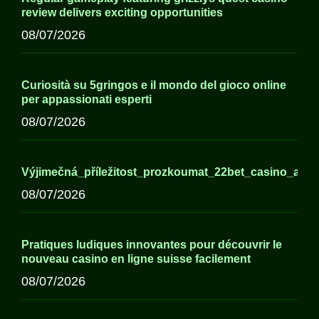
review delivers exciting opportunities
08/07/2026
Curiosità su 5gringos e il mondo del gioco online
per appassionati esperti
08/07/2026
Výjimečná_příležitost_prozkoumat_22bet_casino_a_j
08/07/2026
Pratiques ludiques innovantes pour découvrir le
nouveau casino en ligne suisse facilement
08/07/2026