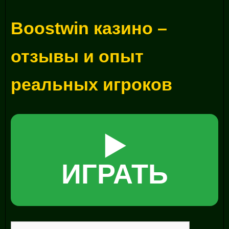
Boostwin казино –
отзывы и опыт
реальных игроков
▶️
ИГРАТЬ