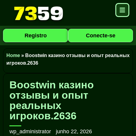
Registro
Conecte-se
Home
»
Boostwin казино отзывы и опыт реальных
игроков.2636
Boostwin казино
отзывы и опыт
реальных
игроков.2636
wp_administrator
junho 22, 2026