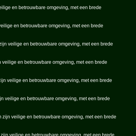
veilige en betrouwbare omgeving, met een brede
 veilige en betrouwbare omgeving, met een brede
zijn veilige en betrouwbare omgeving, met een brede
jn veilige en betrouwbare omgeving, met een brede
zijn veilige en betrouwbare omgeving, met een brede
ijn veilige en betrouwbare omgeving, met een brede
 zijn veilige en betrouwbare omgeving, met een brede
m zijn veilige en betrouwbare omgeving, met een brede