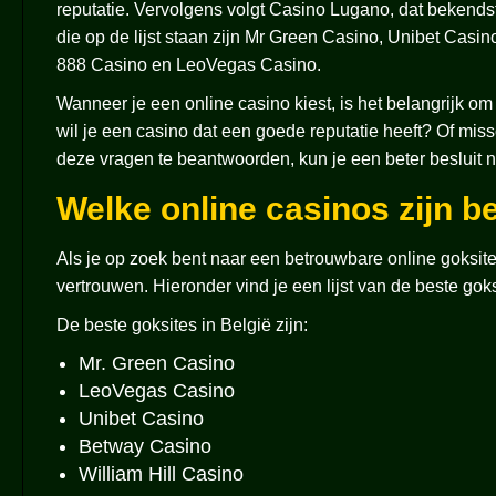
reputatie. Vervolgens volgt Casino Lugano, dat bekendst
die op de lijst staan zijn Mr Green Casino, Unibet Cas
888 Casino en LeoVegas Casino.
Wanneer je een online casino kiest, is het belangrijk om
wil je een casino dat een goede reputatie heeft? Of mi
deze vragen te beantwoorden, kun je een beter besluit n
Welke online casinos zijn 
Als je op zoek bent naar een betrouwbare online goksites
vertrouwen. Hieronder vind je een lijst van de beste gok
De beste goksites in België zijn:
Mr. Green Casino
LeoVegas Casino
Unibet Casino
Betway Casino
William Hill Casino