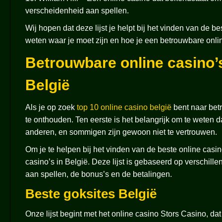
verscheidenheid aan spellen.
Wij hopen dat deze lijst je helpt bij het vinden van de be
weten waar je moet zijn en hoe je een betrouwbare onli
Betrouwbare online casino’s
België
Als je op zoek
top 10 online casino belgië
bent naar betr
te onthouden. Ten eerste is het belangrijk om te weten da
anderen, en sommigen zijn gewoon niet te vertrouwen.
Om je te helpen bij het vinden van de beste online casi
casino’s in België. Deze lijst is gebaseerd op verschill
aan spellen, de bonus’s en de betalingen.
Beste goksites België
Onze lijst begint met het online casino Stors Casino, d