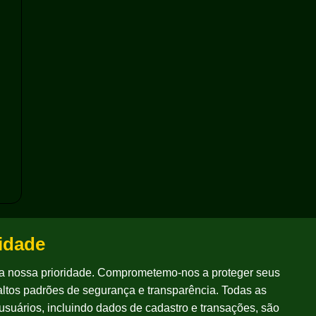
cidade
é a nossa prioridade. Comprometemo-nos a proteger seus
ltos padrões de segurança e transparência. Todas as
usuários, incluindo dados de cadastro e transações, são