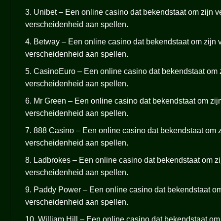
3. Unibet – Een online casino dat bekendstaat om zijn 
verscheidenheid aan spellen.
4. Betway – Een online casino dat bekendstaat om zijn
verscheidenheid aan spellen.
5. CasinoEuro – Een online casino dat bekendstaat om 
verscheidenheid aan spellen.
6. Mr Green – Een online casino dat bekendstaat om zi
verscheidenheid aan spellen.
7. 888 Casino – Een online casino dat bekendstaat om 
verscheidenheid aan spellen.
8. Ladbrokes – Een online casino dat bekendstaat om z
verscheidenheid aan spellen.
9. Paddy Power – Een online casino dat bekendstaat om
verscheidenheid aan spellen.
10. William Hill – Een online casino dat bekendstaat o