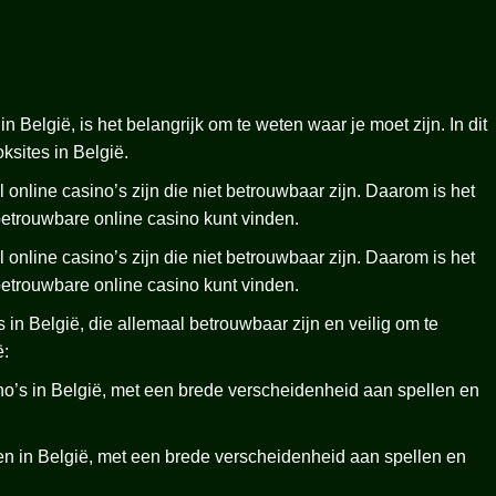
 België, is het belangrijk om te weten waar je moet zijn. In dit
ksites in België.
 online casino’s zijn die niet betrouwbaar zijn. Daarom is het
betrouwbare online casino kunt vinden.
 online casino’s zijn die niet betrouwbaar zijn. Daarom is het
betrouwbare online casino kunt vinden.
in België, die allemaal betrouwbaar zijn en veilig om te
ë:
o’s in België, met een brede verscheidenheid aan spellen en
en in België, met een brede verscheidenheid aan spellen en