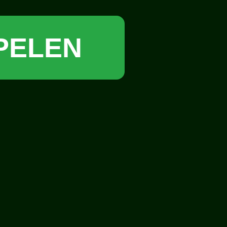
SPELEN