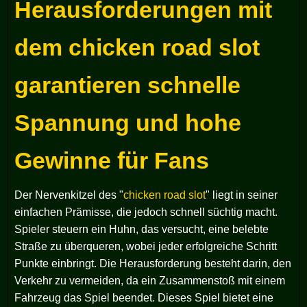
Herausforderungen mit
dem chicken road slot
garantieren schnelle
Spannung und hohe
Gewinne für Fans
Der Nervenkitzel des "
chicken road slot
" liegt in seiner
einfachen Prämisse, die jedoch schnell süchtig macht.
Spieler steuern ein Huhn, das versucht, eine belebte
Straße zu überqueren, wobei jeder erfolgreiche Schritt
Punkte einbringt. Die Herausforderung besteht darin, den
Verkehr zu vermeiden, da ein Zusammenstoß mit einem
Fahrzeug das Spiel beendet. Dieses Spiel bietet eine