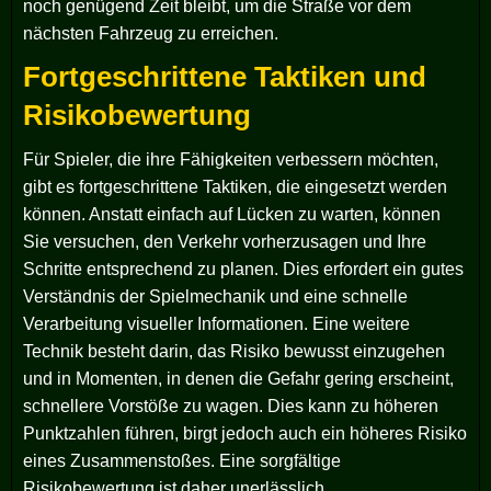
noch genügend Zeit bleibt, um die Straße vor dem
nächsten Fahrzeug zu erreichen.
Fortgeschrittene Taktiken und
Risikobewertung
Für Spieler, die ihre Fähigkeiten verbessern möchten,
gibt es fortgeschrittene Taktiken, die eingesetzt werden
können. Anstatt einfach auf Lücken zu warten, können
Sie versuchen, den Verkehr vorherzusagen und Ihre
Schritte entsprechend zu planen. Dies erfordert ein gutes
Verständnis der Spielmechanik und eine schnelle
Verarbeitung visueller Informationen. Eine weitere
Technik besteht darin, das Risiko bewusst einzugehen
und in Momenten, in denen die Gefahr gering erscheint,
schnellere Vorstöße zu wagen. Dies kann zu höheren
Punktzahlen führen, birgt jedoch auch ein höheres Risiko
eines Zusammenstoßes. Eine sorgfältige
Risikobewertung ist daher unerlässlich.