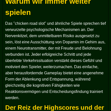
Warum wir immer weiter
spielen
Das "chicken road slot" und ähnliche Spiele sprechen tief
verwurzelte psychologische Mechanismen an. Der
Nervenkitzel, dem unmittelbaren Risiko ausgesetzt zu
sein, löst eine Ausschüttung von Dopamin im Gehirn aus,
einem Neurotransmitter, der mit Freude und Belohnung
verbunden ist. Jeder erfolgreiche Schritt und jede
überlebte Verkehrssituation verstärkt dieses Gefühl und
motiviert den Spieler, weiterzumachen. Das einfache,
aber herausfordernde Gameplay bietet eine angenehme
Form der Ablenkung und Entspannung, während
gleichzeitig die kognitiven Fähigkeiten wie
Reaktionsvermögen und Entscheidungsfindung trainiert
werden.
Der Reiz der Highscores und der