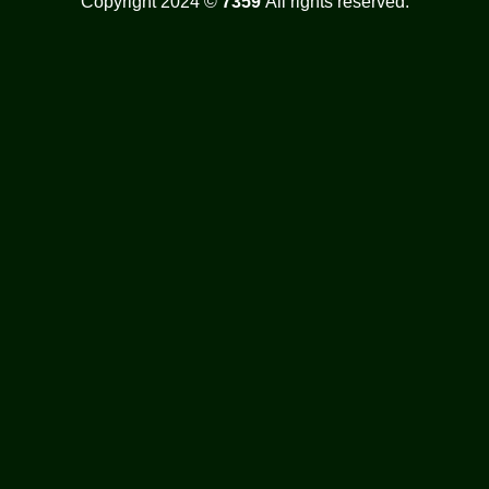
Copyright 2024 ©
7359
All rights reserved.