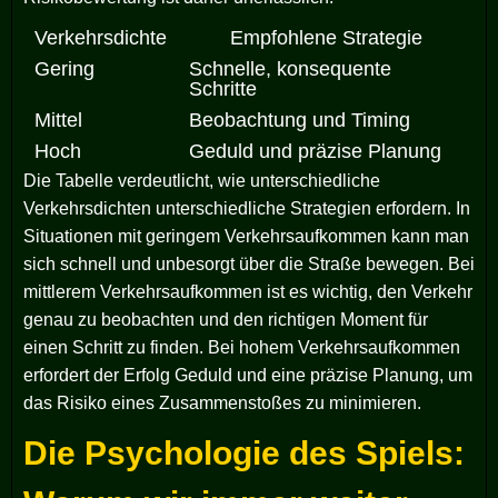
Verkehrsdichte
Empfohlene Strategie
Gering
Schnelle, konsequente
Schritte
Mittel
Beobachtung und Timing
Hoch
Geduld und präzise Planung
Die Tabelle verdeutlicht, wie unterschiedliche
Verkehrsdichten unterschiedliche Strategien erfordern. In
Situationen mit geringem Verkehrsaufkommen kann man
sich schnell und unbesorgt über die Straße bewegen. Bei
mittlerem Verkehrsaufkommen ist es wichtig, den Verkehr
genau zu beobachten und den richtigen Moment für
einen Schritt zu finden. Bei hohem Verkehrsaufkommen
erfordert der Erfolg Geduld und eine präzise Planung, um
das Risiko eines Zusammenstoßes zu minimieren.
Die Psychologie des Spiels: