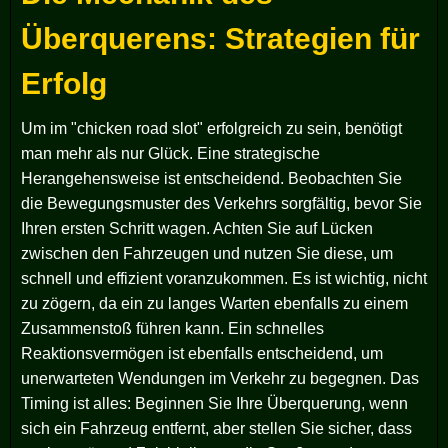
Überquerens: Strategien für
Erfolg
Um im "chicken road slot" erfolgreich zu sein, benötigt
man mehr als nur Glück. Eine strategische
Herangehensweise ist entscheidend. Beobachten Sie
die Bewegungsmuster des Verkehrs sorgfältig, bevor Sie
Ihren ersten Schritt wagen. Achten Sie auf Lücken
zwischen den Fahrzeugen und nutzen Sie diese, um
schnell und effizient voranzukommen. Es ist wichtig, nicht
zu zögern, da ein zu langes Warten ebenfalls zu einem
Zusammenstoß führen kann. Ein schnelles
Reaktionsvermögen ist ebenfalls entscheidend, um
unerwarteten Wendungen im Verkehr zu begegnen. Das
Timing ist alles: Beginnen Sie Ihre Überquerung, wenn
sich ein Fahrzeug entfernt, aber stellen Sie sicher, dass