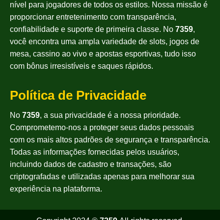
nível para jogadores de todos os estilos. Nossa missão é
proporcionar entretenimento com transparência,
confiabilidade e suporte de primeira classe. No
7359
,
você encontra uma ampla variedade de slots, jogos de
mesa, cassino ao vivo e apostas esportivas, tudo isso
com bônus irresistíveis e saques rápidos.
Política de Privacidade
No
7359
, a sua privacidade é a nossa prioridade.
Comprometemo-nos a proteger seus dados pessoais
com os mais altos padrões de segurança e transparência.
Todas as informações fornecidas pelos usuários,
incluindo dados de cadastro e transações, são
criptografadas e utilizadas apenas para melhorar sua
experiência na plataforma.