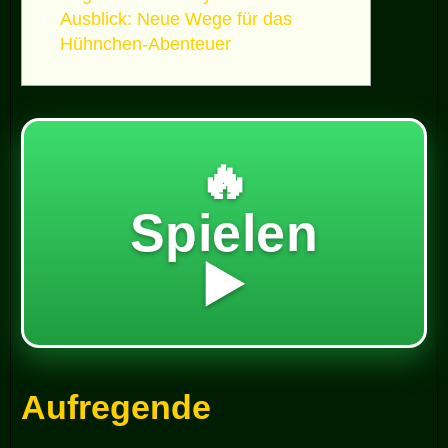
Ausblick: Neue Wege für das
Hühnchen-Abenteuer
🔥
Spielen
▶️
Aufregende