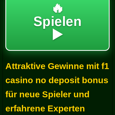
🔥
Spielen
▶️
Attraktive Gewinne mit f1
casino no deposit bonus
für neue Spieler und
erfahrene Experten