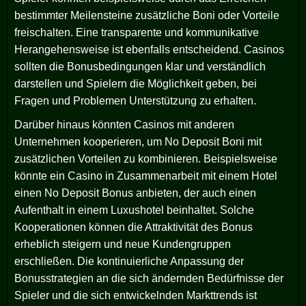
bestimmter Meilensteine zusätzliche Boni oder Vorteile
freischalten. Eine transparente und kommunikative
Herangehensweise ist ebenfalls entscheidend. Casinos
sollten die Bonusbedingungen klar und verständlich
darstellen und Spielern die Möglichkeit geben, bei
Fragen und Problemen Unterstützung zu erhalten.
Darüber hinaus könnten Casinos mit anderen
Unternehmen kooperieren, um No Deposit Boni mit
zusätzlichen Vorteilen zu kombinieren. Beispielsweise
könnte ein Casino in Zusammenarbeit mit einem Hotel
einen No Deposit Bonus anbieten, der auch einen
Aufenthalt in einem Luxushotel beinhaltet. Solche
Kooperationen können die Attraktivität des Bonus
erheblich steigern und neue Kundengruppen
erschließen. Die kontinuierliche Anpassung der
Bonusstrategien an die sich ändernden Bedürfnisse der
Spieler und die sich entwickelnden Markttrends ist