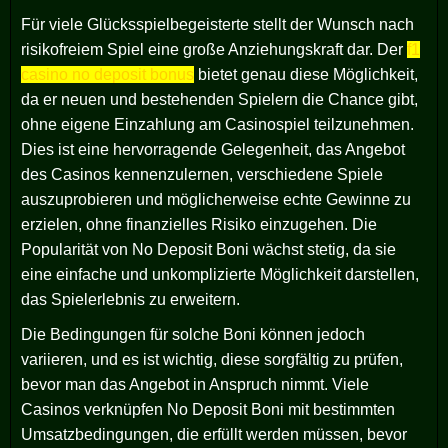
Für viele Glücksspielbegeisterte stellt der Wunsch nach
risikofreiem Spiel eine große Anziehungskraft dar. Der
f1
casino no deposit bonus
bietet genau diese Möglichkeit,
da er neuen und bestehenden Spielern die Chance gibt,
ohne eigene Einzahlung am Casinospiel teilzunehmen.
Dies ist eine hervorragende Gelegenheit, das Angebot
des Casinos kennenzulernen, verschiedene Spiele
auszuprobieren und möglicherweise echte Gewinne zu
erzielen, ohne finanzielles Risiko einzugehen. Die
Popularität von No Deposit Boni wächst stetig, da sie
eine einfache und unkomplizierte Möglichkeit darstellen,
das Spielerlebnis zu erweitern.
Die Bedingungen für solche Boni können jedoch
variieren, und es ist wichtig, diese sorgfältig zu prüfen,
bevor man das Angebot in Anspruch nimmt. Viele
Casinos verknüpfen No Deposit Boni mit bestimmten
Umsatzbedingungen, die erfüllt werden müssen, bevor