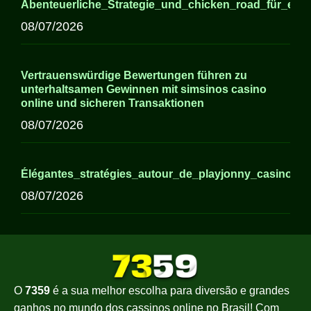
Abenteuerliche_Strategie_und_chicken_road_für_erfa
08/07/2026
Vertrauenswürdige Bewertungen führen zu
unterhaltsamen Gewinnen mit simsinos casino
online und sicheren Transaktionen
08/07/2026
Élégantes_stratégies_autour_de_playjonny_casino_p
08/07/2026
O
7359
é a sua melhor escolha para diversão e grandes
ganhos no mundo dos cassinos online no Brasil! Com