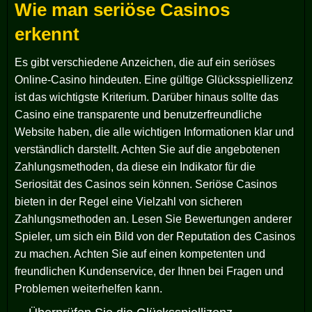
Wie man seriöse Casinos
erkennt
Es gibt verschiedene Anzeichen, die auf ein seriöses
Online-Casino hindeuten. Eine gültige Glücksspiellizenz
ist das wichtigste Kriterium. Darüber hinaus sollte das
Casino eine transparente und benutzerfreundliche
Website haben, die alle wichtigen Informationen klar und
verständlich darstellt. Achten Sie auf die angebotenen
Zahlungsmethoden, da diese ein Indikator für die
Seriosität des Casinos sein können. Seriöse Casinos
bieten in der Regel eine Vielzahl von sicheren
Zahlungsmethoden an. Lesen Sie Bewertungen anderer
Spieler, um sich ein Bild von der Reputation des Casinos
zu machen. Achten Sie auf einen kompetenten und
freundlichen Kundenservice, der Ihnen bei Fragen und
Problemen weiterhelfen kann.