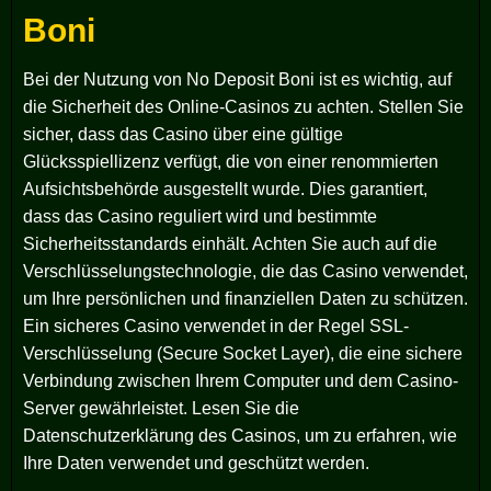
Boni
Bei der Nutzung von No Deposit Boni ist es wichtig, auf
die Sicherheit des Online-Casinos zu achten. Stellen Sie
sicher, dass das Casino über eine gültige
Glücksspiellizenz verfügt, die von einer renommierten
Aufsichtsbehörde ausgestellt wurde. Dies garantiert,
dass das Casino reguliert wird und bestimmte
Sicherheitsstandards einhält. Achten Sie auch auf die
Verschlüsselungstechnologie, die das Casino verwendet,
um Ihre persönlichen und finanziellen Daten zu schützen.
Ein sicheres Casino verwendet in der Regel SSL-
Verschlüsselung (Secure Socket Layer), die eine sichere
Verbindung zwischen Ihrem Computer und dem Casino-
Server gewährleistet. Lesen Sie die
Datenschutzerklärung des Casinos, um zu erfahren, wie
Ihre Daten verwendet und geschützt werden.