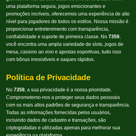
uma plataforma segura, jogos emocionantes e
promoções incríveis, oferecemos uma experiência de alto
nível para jogadores de todos os estilos. Nossa missão é
proporcionar entretenimento com transparência,
confiabilidade e suporte de primeira classe. No
7359
,
você encontra uma ampla variedade de slots, jogos de
mesa, cassino ao vivo e apostas esportivas, tudo isso
com bônus irresistíveis e saques rápidos.
Política de Privacidade
No
7359
, a sua privacidade é a nossa prioridade.
Comprometemo-nos a proteger seus dados pessoais
com os mais altos padrões de segurança e transparência.
Todas as informações fornecidas pelos usuários,
incluindo dados de cadastro e transações, são
criptografadas e utilizadas apenas para melhorar sua
experiência na plataforma.