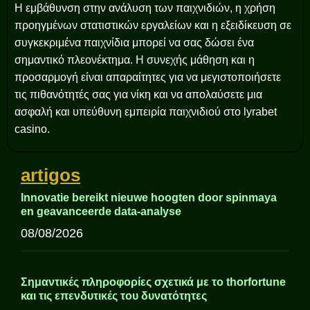
Η εμβάθυνση στην ανάλυση των παιχνιδιών, η χρήση
προηγμένων στατιστικών εργαλείων και η εξειδίκευση σε
συγκεκριμένα παιχνίδια μπορεί να σας δώσει ένα
σημαντικό πλεονέκτημα. Η συνεχής μάθηση και η
προσαρμογή είναι απαραίτητες για να μεγιστοποιήσετε
τις πιθανότητές σας για νίκη και να απολαύσετε μια
ασφαλή και υπεύθυνη εμπειρία παιχνιδιού στο
lyrabet
casino
.
artigos
Innovatie bereikt nieuwe hoogten door spinmaya
en geavanceerde data-analyse
08/08/2026
Σημαντικές πληροφορίες σχετικά με το thorfortune
και τις επενδυτικές του δυνατότητες