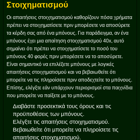
Στοιχηματισμού
Οι απαιτήσεις στοιχηματισμού καθορίζουν πόσα χρήματα
πρέπει να στοιχηματίσετε πριν μπορέσετε να αποσύρετε
τα κέρδη σας από ένα μπόνους. Για παράδειγμα, αν ένα
μπόνους έχει μια απαίτηση στοιχηματισμού 40x, αυτό
σημαίνει ότι πρέπει να στοιχηματίσετε το ποσό του
μπόνους 40 φορές πριν μπορέσετε να το αποσύρετε.
Είναι σημαντικό να επιλέξετε μπόνους με λογικές
απαιτήσεις στοιχηματισμού και να βεβαιωθείτε ότι
μπορείτε να τις πληροίσετε πριν αποδεχτείτε το μπόνους.
Επίσης, ελέγξτε εάν υπάρχουν περιορισμοί στα παιχνίδια
που μπορείτε να παίξετε με το μπόνους.
Διαβάστε προσεκτικά τους όρους και τις
προϋποθέσεις των μπόνους.
Ελέγξτε τις απαιτήσεις στοιχηματισμού.
Βεβαιωθείτε ότι μπορείτε να πληροίσετε τις
απαιτήσεις στοιχηματισμού.