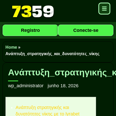
Registro
Conecte-se
Home
»
Ανάπτυξη_στρατηγικής_και_δυνατότητες_νίκης
Ανάπτυξη_στρατηγικής_κ
wp_administrator
junho 18, 2026
Ανάπτυξη στρατηγικής και
δυνατότητες νίκης με το lyrabet