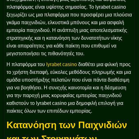
πλατφόρμας είναι υψίστης σημασίας. Το
lyrabet casino
ξεχωρίζει ως μια πλατφόρμα που προσφέρει μια πλούσια
γκάμα παιχνιδιών, ελκυστικά μπόνους και μια ασφαλή
εμπειρία παιχνιδιού. Η ανάπτυξη μιας αποτελεσματικής
στρατηγικής και η κατανόηση των δυνατοτήτων νίκης
είναι απαραίτητες για κάθε παίκτη που επιθυμεί να
μεγιστοποιήσει τις πιθανότητές του.
Η πλατφόρμα του
lyrabet casino
διαθέτει μια φιλική προς
το χρήστη διεπαφή, εύκολες μεθόδους πληρωμής και μια
ομάδα υποστήριξης πελατών που είναι πάντα διαθέσιμη
για να βοηθήσει. Η συνεχής καινοτομία και η δέσμευση
για την παροχή μιας κορυφαίας εμπειρίας παιχνιδιού
καθιστούν το
lyrabet casino
μια δημοφιλή επιλογή για
παίκτες όλων των επιπέδων εμπειρίας.
Κατανόηση των Παιχνιδιών
και των Στοιχημάτων