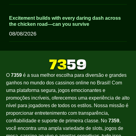
Excitement builds with every daring dash across
the chicken road—can you survive
08/08/2026
O
7359
é a sua melhor escolha para diversão e grandes
ganhos no mundo dos cassinos online no Brasil! Com
uma plataforma segura, jogos emocionantes e
promoções incríveis, oferecemos uma experiência de alto
nível para jogadores de todos os estilos. Nossa missão é
proporcionar entretenimento com transparência,
confiabilidade e suporte de primeira classe. No
7359
,
você encontra uma ampla variedade de slots, jogos de
mesa, cassino ao vivo e apostas esportivas, tudo isso