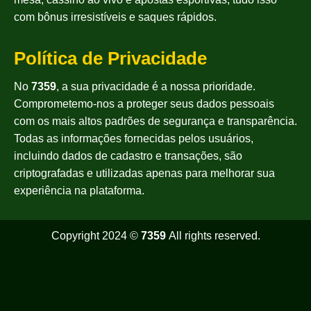
com bônus irresistíveis e saques rápidos.
Política de Privacidade
No
7359
, a sua privacidade é a nossa prioridade.
Comprometemo-nos a proteger seus dados pessoais
com os mais altos padrões de segurança e transparência.
Todas as informações fornecidas pelos usuários,
incluindo dados de cadastro e transações, são
criptografadas e utilizadas apenas para melhorar sua
experiência na plataforma.
Copyright 2024 ©
7359
All rights reserved.