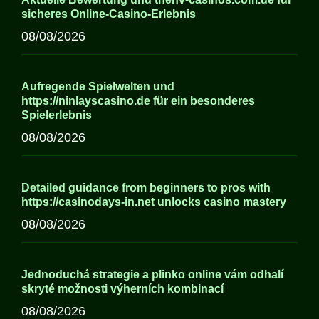
sicheres Online-Casino-Erlebnis
08/08/2026
Aufregende Spielwelten und
https://ninlayscasino.de für ein besonderes
Spielerlebnis
08/08/2026
Detailed guidance from beginners to pros with
https://casinodays-in.net unlocks casino mastery
08/08/2026
Jednoduchá strategie a plinko online vám odhalí
skryté možnosti výherních kombinací
08/08/2026