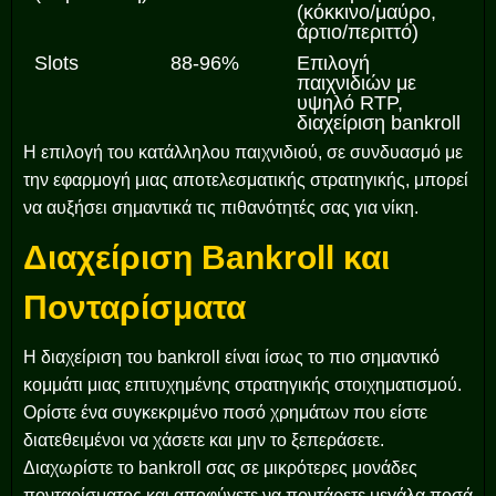
(κόκκινο/μαύρο,
άρτιο/περιττό)
Slots
88-96%
Επιλογή
παιχνιδιών με
υψηλό RTP,
διαχείριση bankroll
Η επιλογή του κατάλληλου παιχνιδιού, σε συνδυασμό με
την εφαρμογή μιας αποτελεσματικής στρατηγικής, μπορεί
να αυξήσει σημαντικά τις πιθανότητές σας για νίκη.
Διαχείριση Bankroll και
Πονταρίσματα
Η διαχείριση του bankroll είναι ίσως το πιο σημαντικό
κομμάτι μιας επιτυχημένης στρατηγικής στοιχηματισμού.
Ορίστε ένα συγκεκριμένο ποσό χρημάτων που είστε
διατεθειμένοι να χάσετε και μην το ξεπεράσετε.
Διαχωρίστε το bankroll σας σε μικρότερες μονάδες
πονταρίσματος και αποφύγετε να ποντάρετε μεγάλα ποσά