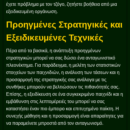
έχετε πρόβλημα με τον τζόγο, ζητήστε βοήθεια από μια
εξειδικευμένη οργάνωση.
Προηγμένες Στρατηγικές και
Εξειδικευμένες Τεχνικές
Πέρα από τα βασικά, η ανάπτυξη προηγμένων
στρατηγικών μπορεί να σας δώσει ένα ανταγωνιστικό
πλεονέκτημα. Για παράδειγμα, η μελέτη των στατιστικών
στοιχείων των παιχνιδιών, η ανάλυση των τάσεων και η
προσαρμογή της στρατηγικής σας ανάλογα με τις
συνθήκες μπορούν να βελτιώσουν τις πιθανότητές σας.
Επίσης, η εξειδίκευση σε ένα συγκεκριμένο παιχνίδι και η
εμβάθυνση στις λεπτομέρειές του μπορεί να σας
καταστήσει έναν πιο έμπειρο και επιτυχημένο παίκτη. Η
συνεχής μάθηση και η προσαρμογή είναι απαραίτητες για
να παραμείνετε μπροστά από τον ανταγωνισμό.