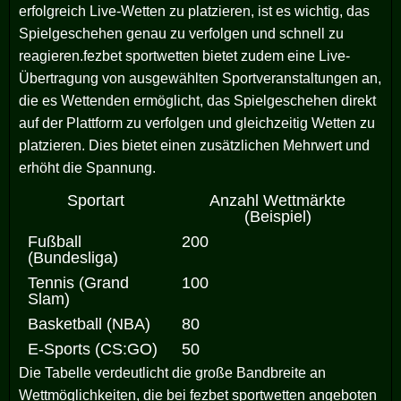
erfolgreich Live-Wetten zu platzieren, ist es wichtig, das
Spielgeschehen genau zu verfolgen und schnell zu
reagieren.fezbet sportwetten bietet zudem eine Live-
Übertragung von ausgewählten Sportveranstaltungen an,
die es Wettenden ermöglicht, das Spielgeschehen direkt
auf der Plattform zu verfolgen und gleichzeitig Wetten zu
platzieren. Dies bietet einen zusätzlichen Mehrwert und
erhöht die Spannung.
Sportart
Anzahl Wettmärkte
(Beispiel)
Fußball
200
(Bundesliga)
Tennis (Grand
100
Slam)
Basketball (NBA)
80
E-Sports (CS:GO)
50
Die Tabelle verdeutlicht die große Bandbreite an
Wettmöglichkeiten, die bei fezbet sportwetten angeboten