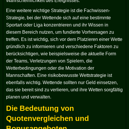
Wahrscheinlichkeit des Ereignisses.
Eine weitere wichtige Strategie ist die Fachwissen-
Strategie, bei der Wettende sich auf eine bestimmte
Sportart oder Liga konzentrieren und ihr Wissen in
diesem Bereich nutzen, um fundierte Vorhersagen zu
treffen. Es ist wichtig, sich vor dem Platzieren einer Wette
gründlich zu informieren und verschiedene Faktoren zu
berücksichtigen, wie beispielsweise die aktuelle Form
der Teams, Verletzungen von Spielern, die
Wetterbedingungen oder die Motivation der
Mannschaften. Eine risikobewusste Wettstrategie ist
ebenfalls wichtig. Wettende sollten nur Geld einsetzen,
das sie bereit sind zu verlieren, und ihre Wetten sorgfältig
planen und verwalten.
Die Bedeutung von
Quotenvergleichen und
Bonusangeboten