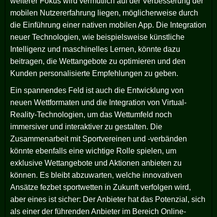
weiterer Fokus wird vermutlich auf der Verbesserung der
mobilen Nutzererfahrung liegen, möglicherweise durch
die Einführung einer nativen mobilen App. Die Integration
neuer Technologien, wie beispielsweise künstliche
Intelligenz und maschinelles Lernen, könnte dazu
beitragen, die Wettangebote zu optimieren und den
Kunden personalisierte Empfehlungen zu geben.
Ein spannendes Feld ist auch die Entwicklung von
neuen Wettformaten und die Integration von Virtual-
Reality-Technologien, um das Wettumfeld noch
immersiver und interaktiver zu gestalten. Die
Zusammenarbeit mit Sportvereinen und -verbänden
könnte ebenfalls eine wichtige Rolle spielen, um
exklusive Wettangebote und Aktionen anbieten zu
können. Es bleibt abzuwarten, welche innovativen
Ansätze fezbet sportwetten in Zukunft verfolgen wird,
aber eines ist sicher: Der Anbieter hat das Potenzial, sich
als einer der führenden Anbieter im Bereich Online-