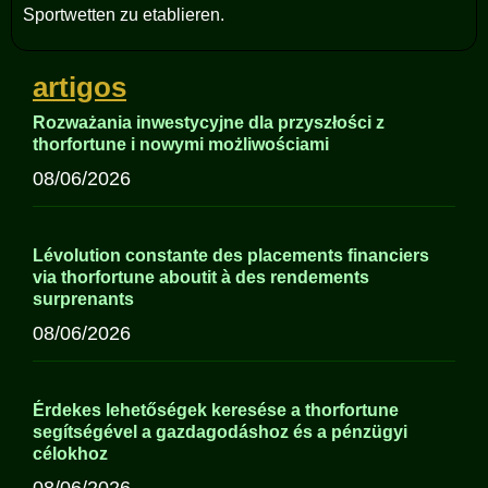
Sportwetten zu etablieren.
artigos
Rozważania inwestycyjne dla przyszłości z
thorfortune i nowymi możliwościami
08/06/2026
Lévolution constante des placements financiers
via thorfortune aboutit à des rendements
surprenants
08/06/2026
Érdekes lehetőségek keresése a thorfortune
segítségével a gazdagodáshoz és a pénzügyi
célokhoz
08/06/2026