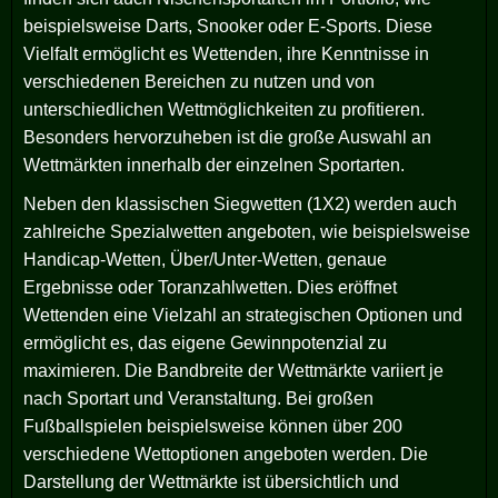
beispielsweise Darts, Snooker oder E-Sports. Diese
Vielfalt ermöglicht es Wettenden, ihre Kenntnisse in
verschiedenen Bereichen zu nutzen und von
unterschiedlichen Wettmöglichkeiten zu profitieren.
Besonders hervorzuheben ist die große Auswahl an
Wettmärkten innerhalb der einzelnen Sportarten.
Neben den klassischen Siegwetten (1X2) werden auch
zahlreiche Spezialwetten angeboten, wie beispielsweise
Handicap-Wetten, Über/Unter-Wetten, genaue
Ergebnisse oder Toranzahlwetten. Dies eröffnet
Wettenden eine Vielzahl an strategischen Optionen und
ermöglicht es, das eigene Gewinnpotenzial zu
maximieren. Die Bandbreite der Wettmärkte variiert je
nach Sportart und Veranstaltung. Bei großen
Fußballspielen beispielsweise können über 200
verschiedene Wettoptionen angeboten werden. Die
Darstellung der Wettmärkte ist übersichtlich und