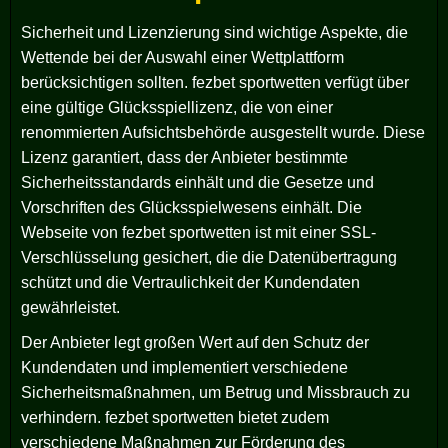
Sicherheit und Lizenzierung sind wichtige Aspekte, die
Wettende bei der Auswahl einer Wettplattform
berücksichtigen sollten. fezbet sportwetten verfügt über
eine gültige Glücksspiellizenz, die von einer
renommierten Aufsichtsbehörde ausgestellt wurde. Diese
Lizenz garantiert, dass der Anbieter bestimmte
Sicherheitsstandards einhält und die Gesetze und
Vorschriften des Glücksspielwesens einhält. Die
Webseite von fezbet sportwetten ist mit einer SSL-
Verschlüsselung gesichert, die die Datenübertragung
schützt und die Vertraulichkeit der Kundendaten
gewährleistet.
Der Anbieter legt großen Wert auf den Schutz der
Kundendaten und implementiert verschiedene
Sicherheitsmaßnahmen, um Betrug und Missbrauch zu
verhindern. fezbet sportwetten bietet zudem
verschiedene Maßnahmen zur Förderung des