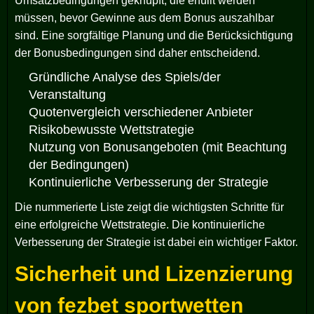
Umsatzbedingungen geknüpft, die erfüllt werden
müssen, bevor Gewinne aus dem Bonus auszahlbar
sind. Eine sorgfältige Planung und die Berücksichtigung
der Bonusbedingungen sind daher entscheidend.
Gründliche Analyse des Spiels/der
Veranstaltung
Quotenvergleich verschiedener Anbieter
Risikobewusste Wettstrategie
Nutzung von Bonusangeboten (mit Beachtung
der Bedingungen)
Kontinuierliche Verbesserung der Strategie
Die nummerierte Liste zeigt die wichtigsten Schritte für
eine erfolgreiche Wettstrategie. Die kontinuierliche
Verbesserung der Strategie ist dabei ein wichtiger Faktor.
Sicherheit und Lizenzierung
von fezbet sportwetten