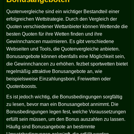
Quotenvergleiche sind ein wichtiger Bestandteil einer
erfolgreichen Wettstrategie. Durch den Vergleich der
Quoten verschiedener Wettanbieter können Wettende die
besten Quoten für ihre Wetten finden und ihre
Gewinnchancen maximieren. Es gibt verschiedene
Webseiten und Tools, die Quotenvergleiche anbieten.
Bonusangebote können ebenfalls eine Möglichkeit sein,
die Gewinnchancen zu erhöhen. fezbet sportwetten bietet
regelmäßig attraktive Bonusangebote an, wie
beispielsweise Einzahlungsboni, Freiwetten oder
Quotenboosts.
Es ist jedoch wichtig, die Bonusbedingungen sorgfältig
zu lesen, bevor man ein Bonusangebot annimmt. Die
Bonusbedingungen legen fest, welche Voraussetzungen
erfüllt sein müssen, um den Bonus auszahlen zu lassen.
Häufig sind Bonusangebote an bestimmte