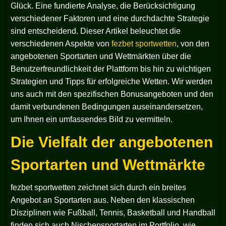
Glück. Eine fundierte Analyse, die Berücksichtigung
verschiedener Faktoren und eine durchdachte Strategie
sind entscheidend. Dieser Artikel beleuchtet die
verschiedenen Aspekte von
fezbet sportwetten
, von den
angebotenen Sportarten und Wettmärkten über die
Benutzerfreundlichkeit der Plattform bis hin zu wichtigen
Strategien und Tipps für erfolgreiche Wetten. Wir werden
uns auch mit den spezifischen Bonusangeboten und den
damit verbundenen Bedingungen auseinandersetzen,
um Ihnen ein umfassendes Bild zu vermitteln.
Die Vielfalt der angebotenen
Sportarten und Wettmärkte
fezbet sportwetten zeichnet sich durch ein breites
Angebot an Sportarten aus. Neben den klassischen
Disziplinen wie Fußball, Tennis, Basketball und Handball
finden sich auch Nischensportarten im Portfolio, wie