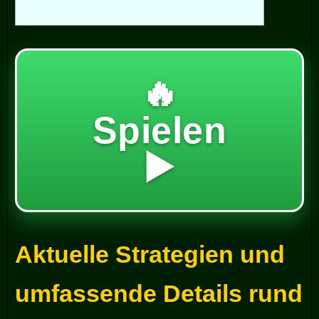
🔥
Spielen
▶️
Aktuelle Strategien und
umfassende Details rund