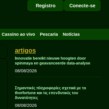
Registro
Conecte-se
Cassino ao vivo
Pescaria
Notícias
artigos
Innovatie bereikt nieuwe hoogten door
spinmaya en geavanceerde data-analyse
08/08/2026
Σημαντικές πληροφορίες σχετικά με το
thorfortune και τις επενδυτικές του
δυνατότητες
08/08/2026