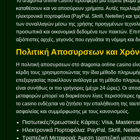
Το dragonia online casino προσφέρει μια ευρεία γκάμα
καταθέσουν και να αποσύρουν χρήματα. Αυτές περιλαμβά
ηλεκτρονικά πορτοφόλια (PayPal, Skrill, Neteller) και 
των συναλλαγών μέσω της χρήσης προηγμένων τεχνολο
προσωπικά και οικονομικά δεδομένα των παικτών. Επιπλ
αξιόπιστες αρχές, γεγονός που εγγυάται τη νόμιμη και δ
Πολιτική Αποσυρσεων και Χρόν
Η πολιτική αποσυρσεων στο dragonia online casino είν
κέρδη τους χρησιμοποιώντας την ίδια μέθοδο πληρωμής
επεξεργασίας ποικίλλουν ανάλογα με τη μέθοδο πληρω
είναι συνήθως οι πιο γρήγορες (μέχρι 24 ώρες). Οι α
μεταφορών μπορεί να διαρκέσουν λίγες περισσότερες ημέ
το casino ενδέχεται να ζητήσει την επαλήθευση της ταυ
ασφαλείας και συμμόρφωσης με τους κανονισμούς.
Πιστωτικές/Χρεωστικές Κάρτες: Visa, Masterca
Ηλεκτρονικά Πορτοφόλια: PayPal, Skrill, Netell
Τραπεζική Μεταφορά: Άμεση τραπεζική μεταφο