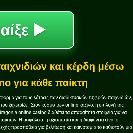
αίξε ▶️
παιχνιδιών και κέρδη μέσω
no για κάθε παίκτη
τφόρμα για τους λάτρεις των διαδικτυακών τυχερών παιχνιδιών,
υ ξεχωρίζει. Στον κόσμο των online καζίνο, η επιλογή της
ragonia online casino διαθέτει τα απαραίτητα στοιχεία για να
ικτών. Η ασφάλεια, η αξιοπιστία και η διαφάνεια είναι οι
νεχής προσπάθεια για βελτίωση και καινοτομία το καθιστούν μια