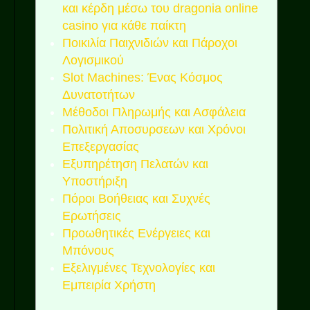
και κέρδη μέσω του dragonia online
casino για κάθε παίκτη
Ποικιλία Παιχνιδιών και Πάροχοι
Λογισμικού
Slot Machines: Ένας Κόσμος
Δυνατοτήτων
Μέθοδοι Πληρωμής και Ασφάλεια
Πολιτική Αποσυρσεων και Χρόνοι
Επεξεργασίας
Εξυπηρέτηση Πελατών και
Υποστήριξη
Πόροι Βοήθειας και Συχνές
Ερωτήσεις
Προωθητικές Ενέργειες και
Μπόνους
Εξελιγμένες Τεχνολογίες και
Εμπειρία Χρήστη