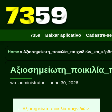
7359
Baixar aplicativo
Cadastre-se
Home
»
Αξιοσημείωτη_ποικιλία_παιχνιδιών_και_κέρδ
Αξιοσημείωτη_ποικιλία_
wp_administrator
junho 30, 2026
Αξιοσημείωτη ποικιλία παιχνιδιών