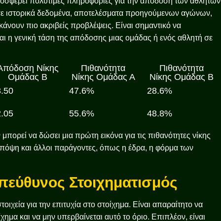
ροσφέρει πολύτιμες πληροφορίες για την απόδοση των αθλητών
σε ιστορικά δεδομένα, αποτελέσματα προηγούμενων αγώνων,
κάνουν πιο ακριβείς προβλέψεις. Είναι σημαντικό να
αι η γενική τάση της απόδοσης μιας ομάδας ή ενός αθλητή σε
Απόδοση Νίκης
Πιθανότητα
Πιθανότητα
Ομάδας Β
Νίκης Ομάδας Α
Νίκης Ομάδας Β
3.50
47.6%
28.6%
2.05
55.6%
48.8%
πορεί να δώσει μια πρώτη εικόνα για τις πιθανότητες νίκης
υπόψη και άλλοι παράγοντες, όπως η έδρα, η φόρμα των
Υπεύθυνος Στοιχηματισμός
τοιχεία για την επιτυχία στο στοίχημα. Είναι απαραίτητο να
χημα και να μην υπερβαίνεται αυτό το όριο. Επιπλέον, είναι