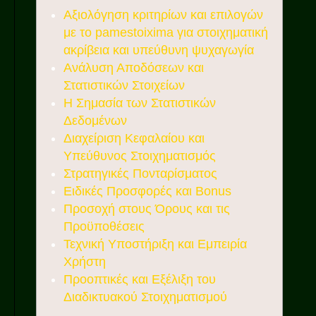
Αξιολόγηση κριτηρίων και επιλογών
με το pamestoixima για στοιχηματική
ακρίβεια και υπεύθυνη ψυχαγωγία
Ανάλυση Αποδόσεων και
Στατιστικών Στοιχείων
Η Σημασία των Στατιστικών
Δεδομένων
Διαχείριση Κεφαλαίου και
Υπεύθυνος Στοιχηματισμός
Στρατηγικές Πονταρίσματος
Ειδικές Προσφορές και Bonus
Προσοχή στους Όρους και τις
Προϋποθέσεις
Τεχνική Υποστήριξη και Εμπειρία
Χρήστη
Προοπτικές και Εξέλιξη του
Διαδικτυακού Στοιχηματισμού