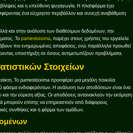
προβλέψεις και η υπεύθυνη ψυχαγωγία. Η πλατφόρμα έχει
οσφέροντας ένα εύχρηστο περιβάλλον και συνεχή αναβάθμιση
 αλλά και στην ανάλυση των διαθέσιμων δεδομένων, την
σματος. Το
pamestoixima
, παρέχει στους χρήστες του εργαλεία
λάβουν πιο ενημερωμένες αποφάσεις, ενώ παράλληλα προωθεί
έροντας υποστήριξη σε όσους αντιμετωπίζουν προβλήματα.
τιστικών Στοιχείων
παίκτη. Το
pamestoixima
προσφέρει μια μεγάλη ποικιλία
ρύ φάσμα ενδιαφερόντων. Η ανάλυση των αποδόσεων είναι ένα
 και την εύρεση αξίας. Οι αποδόσεις αντανακλούν την εκτίμηση
αλλά μπορούν επίσης να επηρεαστούν από διάφορους
ρικές συνθήκες και η φόρμα των ομάδων.
δομένων