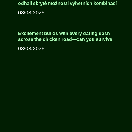
odhalí skryté možnosti výherních kombinací
08/08/2026
Excitement builds with every daring dash
across the chicken road—can you survive
08/08/2026