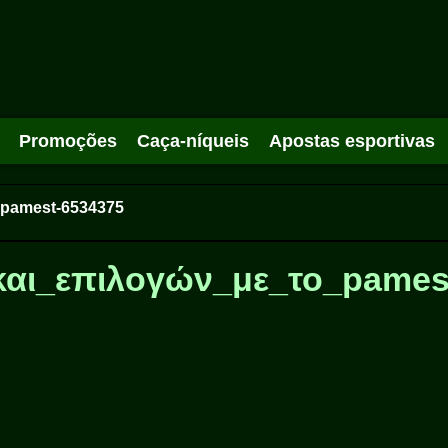
Promoções
Caça-níqueis
Apostas esportivas
pamest-6534375
και_επιλογών_με_το_pames