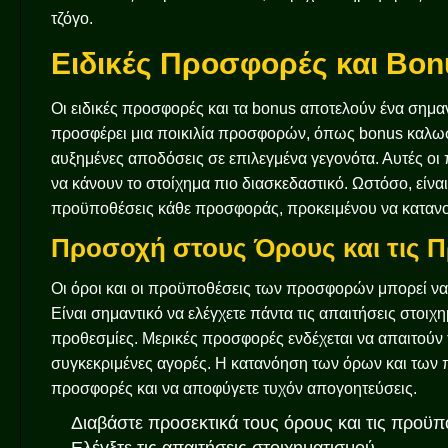
τζόγο.
Ειδικές Προσφορές και Bon
Οι ειδικές προσφορές και τα bonus αποτελούν ένα σημαν
προσφέρει μια ποικιλία προσφορών, όπως bonus καλωσ
αυξημένες αποδόσεις σε επιλεγμένα γεγονότα. Αυτές οι
να κάνουν το στοίχημα πιο διασκεδαστικό. Ωστόσο, είναι
προϋποθέσεις κάθε προσφοράς, προκειμένου να κατανοήσ
Προσοχή στους Όρους και τις 
Οι όροι και οι προϋποθέσεις των προσφορών μπορεί να 
Είναι σημαντικό να ελέγχετε πάντα τις απαιτήσεις στοιχ
προθεσμίες. Μερικές προσφορές ενδέχεται να απαιτούν 
συγκεκριμένες αγορές. Η κατανόηση των όρων και των
προσφορές και να αποφύγετε τυχόν απογοητεύσεις.
Διαβάστε προσεκτικά τους όρους και τις προϋ
Ελέγξτε τις απαιτήσεις στοιχηματισμού.