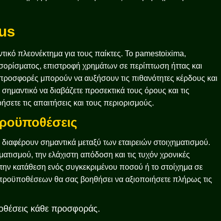
us
τικό πλεονέκτημα για τους παίκτες. Το
pamestoixima
,
ορίσματος, επιστροφή χρημάτων σε περίπτωση ήττας και
 προσφορές μπορούν να αυξήσουν τις πιθανότητες κέρδους και
 σημαντικό να διαβάζετε προσεκτικά τους όρους και τις
ετε τις απαιτήσεις και τους περιορισμούς.
Προϋποθέσεις
διαφέρουν σημαντικά μεταξύ των εταιρειών στοιχηματισμού.
ηματισμού, την ελάχιστη απόδοση και τις τυχόν χρονικές
την κατάθεση ενός συγκεκριμένου ποσού ή το στοίχημα σε
 προϋποθέσεων θα σας βοηθήσει να αξιοποιήσετε πλήρως τις
ποθέσεις κάθε προσφοράς.